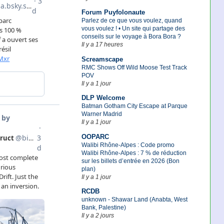
Forum Puyfolonaute
Parlez de ce que vous voulez, quand
vous voulez ! • Un site qui partage des
conseils sur le voyage à Bora Bora ?
Il y a 17 heures
Screamscape
RMC Shows Off Wild Moose Test Track
POV
Il y a 1 jour
DLP Welcome
Batman Gotham City Escape at Parque
Warner Madrid
Il y a 1 jour
OOPARC
Walibi Rhône-Alpes : Code promo
Walibi Rhône-Alpes : 7 % de réduction
sur les billets d’entrée en 2026 (Bon
plan)
Il y a 1 jour
RCDB
unknown - Shawar Land (Anabta, West
Bank, Palestine)
Il y a 2 jours