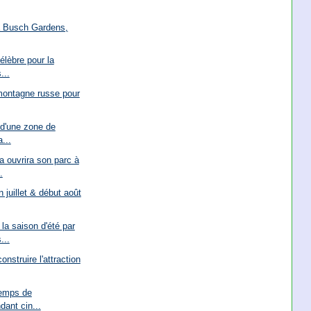
 à Busch Gardens,
élèbre pour la
...
montagne russe pour
 d'une zone de
...
 ouvrira son parc à
.
n juillet & début août
a saison d'été par
...
nstruire l'attraction
temps de
ant cin...