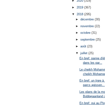
►
2020
(319)
►
2019
(367)
▼
2018
(295)
►
décembre
(30)
►
novembre
(22)
►
octobre
(31)
►
septembre
(25)
►
août
(23)
▼
juillet
(25)
En bref: panne d'él
dans les par...
Le cheikh Mohamm
cheikh Mohamed
En bref: un tigre à
parcs agissen...
Les plans de la m
Bobbejaanland i.
En bref: oui au Pl