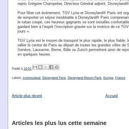
repris Grégoire Champetier, Directeur Général adjoint, Disneyland®
Pour fêter cet événement, TGV Lyria et Disneyland® Paris ont orga
de remporter un séjour inoubliable à Disneyland® Paris comprenant 
le ruban coupé, ces heureux gagnants se sont installés confort
gardant bien à l’esprit l’inscription gravée sur la motrice de ce TG
jours ».
TGV Lyria est le moyen de transport le plus rapide, le plus fiable, l
rallier le centre de Paris au départ de toutes les grandes villes d
Genève, Lausanne, Berne, Bâle ou Zurich permettent ainsi de rejo
en quelques heures.
Publié à
10:51
Labels:
communiqué
,
Disneyland Paris
,
Disneyland Resort Paris
,
Europe
,
France
Article plus récent
Accueil
Articles les plus lus cette semaine