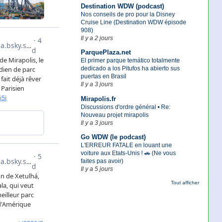
Destination WDW (podcast)
Nos conseils de pro pour la Disney
Cruise Line (Destination WDW épisode
908)
Il y a 2 jours
ParquePlaza.net
El primer parque temático totalmente
dedicado a los Pitufos ha abierto sus
puertas en Brasil
Il y a 3 jours
Mirapolis.fr
Discussions d'ordre général • Re:
Nouveau projet mirapolis
Il y a 3 jours
Go WDW (le podcast)
L'ERREUR FATALE en louant une
voiture aux Etats-Unis ! 🚗 (Ne vous
faites pas avoir)
Il y a 5 jours
Tout afficher