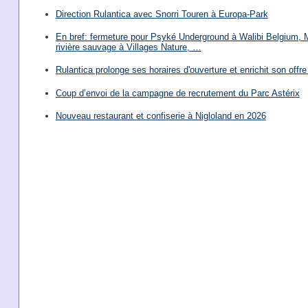
Direction Rulantica avec Snorri Touren à Europa-Park
En bref: fermeture pour Psyké Underground à Walibi Belgium, Mi
rivière sauvage à Villages Nature, …
Rulantica prolonge ses horaires d'ouverture et enrichit son offre 
Coup d’envoi de la campagne de recrutement du Parc Astérix
Nouveau restaurant et confiserie à Nigloland en 2026