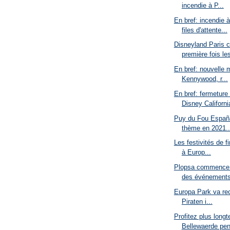
incendie à P...
En bref: incendie
files d'attente...
Disneyland Paris c
première fois les
En bref: nouvelle 
Kennywood, r...
En bref: fermeture
Disney California
Puy du Fou España
thème en 2021..
Les festivités de fi
à Europ...
Plopsa commence l
des événements
Europa Park va reco
Piraten i...
Profitez plus long
Bellewaerde pend