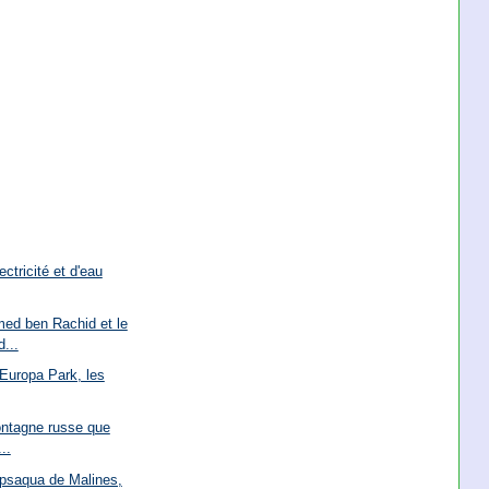
ectricité et d'eau
ed ben Rachid et le
...
 Europa Park, les
ontagne russe que
..
opsaqua de Malines,