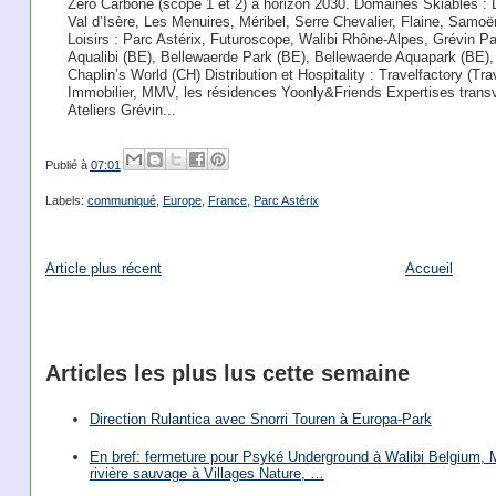
Zéro Carbone (scope 1 et 2) à horizon 2030. Domaines Skiables : L
Val d’Isère, Les Menuires, Méribel, Serre Chevalier, Flaine, Samoë
Loisirs : Parc Astérix, Futuroscope, Walibi Rhône-Alpes, Grévin Pa
Aqualibi (BE), Bellewaerde Park (BE), Bellewaerde Aquapark (BE), 
Chaplin’s World (CH) Distribution et Hospitality : Travelfactory (Tra
Immobilier, MMV, les résidences Yoonly&Friends Expertises trans
Ateliers Grévin...
Publié à
07:01
Labels:
communiqué
,
Europe
,
France
,
Parc Astérix
Article plus récent
Accueil
Articles les plus lus cette semaine
Direction Rulantica avec Snorri Touren à Europa-Park
En bref: fermeture pour Psyké Underground à Walibi Belgium, Mi
rivière sauvage à Villages Nature, …