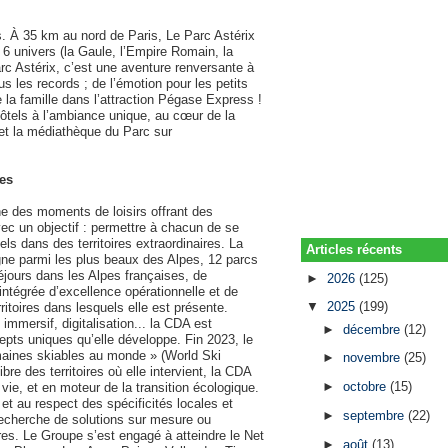
s. À 35 km au nord de Paris, Le Parc Astérix
6 univers (la Gaule, l’Empire Romain, la
rc Astérix, c’est une aventure renversante à
ous les records ; de l’émotion pour les petits
 la famille dans l’attraction Pégase Express !
hôtels à l’ambiance unique, au cœur de la
s et la médiathèque du Parc sur
pes
e des moments de loisirs offrant des
ec un objectif : permettre à chacun de se
s dans des territoires extraordinaires. La
Articles récents
ne parmi les plus beaux des Alpes, 12 parcs
séjours dans les Alpes françaises, de
►
2026
(125)
ntégrée d’excellence opérationnelle et de
▼
2025
(199)
ritoires dans lesquels elle est présente.
mmersif, digitalisation... la CDA est
►
décembre
(12)
epts uniques qu’elle développe. Fin 2023, le
maines skiables au monde » (World Ski
►
novembre
(25)
e des territoires où elle intervient, la CDA
►
octobre
(15)
e vie, et en moteur de la transition écologique.
et au respect des spécificités locales et
►
septembre
(22)
a recherche de solutions sur mesure ou
es. Le Groupe s’est engagé à atteindre le Net
►
août
(13)