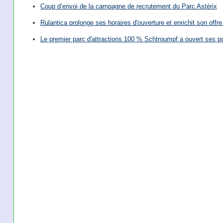
Coup d’envoi de la campagne de recrutement du Parc Astérix
Rulantica prolonge ses horaires d'ouverture et enrichit son offre 
Le premier parc d'attractions 100 % Schtroumpf a ouvert ses po