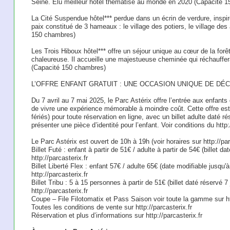
Seine. Elu meilleur hôtel thématisé au monde en 2020 (Capacité 
La Cité Suspendue hôtel*** perdue dans un écrin de verdure, inspir
paix constitué de 3 hameaux : le village des potiers, le village des 
150 chambres)
Les Trois Hiboux hôtel*** offre un séjour unique au cœur de la for
chaleureuse. Il accueille une majestueuse cheminée qui réchauffera
(Capacité 150 chambres)
L’OFFRE ENFANT GRATUIT : UNE OCCASION UNIQUE DE DÉC
Du 7 avril au 7 mai 2025, le Parc Astérix offre l’entrée aux enfant
de vivre une expérience mémorable à moindre coût. Cette offre est 
fériés) pour toute réservation en ligne, avec un billet adulte daté rés
présenter une pièce d’identité pour l’enfant. Voir conditions du h
Le Parc Astérix est ouvert de 10h à 19h (voir horaires sur http://parc
Billet Futé : enfant à partir de 51€ / adulte à partir de 54€ (billet da
http://parcasterix.fr
Billet Liberté Flex : enfant 57€ / adulte 65€ (date modifiable jusqu'à
http://parcasterix.fr
Billet Tribu : 5 à 15 personnes à partir de 51€ (billet daté réservé 7 
http://parcasterix.fr
Coupe – File Filotomatix et Pass Saison voir toute la gamme sur htt
Toutes les conditions de vente sur http://parcasterix.fr
Réservation et plus d’informations sur http://parcasterix.fr