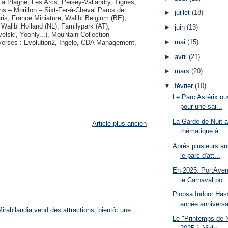
a Plagne, Les Arcs, Peisey-Vallandry, Tignes,
ns – Morillon – Sixt-Fer-à-Cheval Parcs de
►
juillet
(18)
ris, France Miniature, Walibi Belgium (BE),
Walibi Holland (NL), Familypark (AT),
►
juin
(13)
velski, Yoonly...), Mountain Collection
►
mai
(15)
verses : Evolution2, Ingelo, CDA Management,
►
avril
(21)
►
mars
(20)
▼
février
(10)
Le Parc Astérix ouv
pour une sai...
La Garde de Nuit a
Article plus ancien
thématique à ...
Après plusieurs an
le parc d'att...
En 2025, PortAven
le Carnaval po..
Plopsa Indoor Hass
année anniversai
rabilandia vend des attractions, bientôt une
Le "Printemps de N