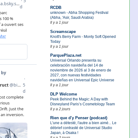
RCDB
unknown - Abha Shopping Festival
(Abha, 'Asir, Saudi Arabia)
Il y a 1 jour
Screamscape
Knott's Berry Farm - Monty Soft Opened
Today
Il y a 1 jour
ParquePlaza.net
Universal Orlando presenta su
celebración navideña del 14 de
noviembre de 2026 al 3 de enero de
2027, con nuevas festividades
navideñas en Universal Epic Universe
Il y a 1 jour
DLP Welcome
Peek Behind the Magic: A Day with
Disneyland Paris’s Cosmetology Team
Il y a 2 jours
Rien que d'y Penser (podcast)
L'une a détesté, l'autre a bien aimé... Le
débrief contrasté de Universal Studio
Japan, à Osaka !
Il y a 2 jours