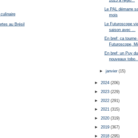
2025 à Niglo...
Le PAL démarre sa
culinaire
mois
Le Futuroscope vie
rtes au Brésil
saison avec ...
En bref: ça tourne
Futuroscope, Min
En bref: un Puy du
nouveaux tobo..
►
janvier
(15)
►
2024
(206)
►
2023
(229)
►
2022
(291)
►
2021
(315)
►
2020
(319)
►
2019
(367)
►
2018
(295)