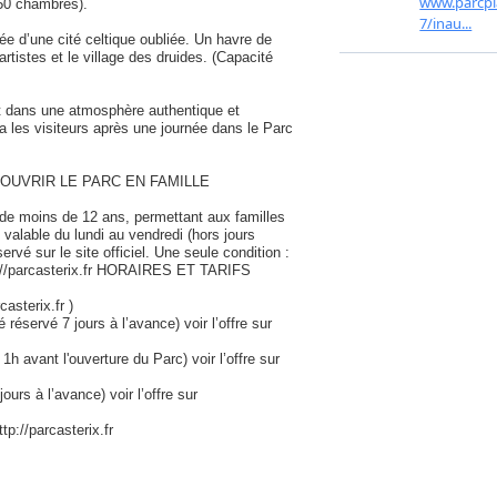
150 chambres).
ée d’une cité celtique oubliée. Un havre de
artistes et le village des druides. (Capacité
êt dans une atmosphère authentique et
 les visiteurs après une journée dans le Parc
OUVRIR LE PARC EN FAMILLE
s de moins de 12 ans, permettant aux familles
valable du lundi au vendredi (hors jours
ervé sur le site officiel. Une seule condition :
ttp://parcasterix.fr HORAIRES ET TARIFS
asterix.fr )
té réservé 7 jours à l’avance) voir l’offre sur
 1h avant l'ouverture du Parc) voir l’offre sur
jours à l’avance) voir l’offre sur
p://parcasterix.fr