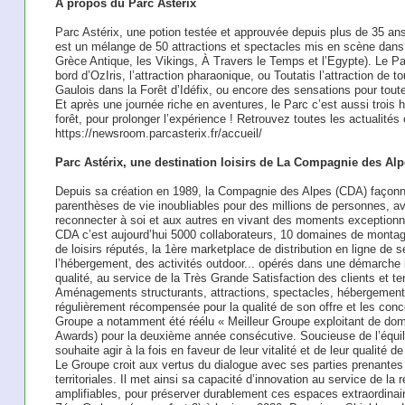
À propos du Parc Astérix
Parc Astérix, une potion testée et approuvée depuis plus de 35 an
est un mélange de 50 attractions et spectacles mis en scène dans 
Grèce Antique, les Vikings, À Travers le Temps et l’Egypte). Le Pa
bord d’OzIris, l’attraction pharaonique, ou Toutatis l’attraction de t
Gaulois dans la Forêt d’Idéfix, ou encore des sensations pour toute
Et après une journée riche en aventures, le Parc c’est aussi trois 
forêt, pour prolonger l’expérience ! Retrouvez toutes les actualité
https://newsroom.parcasterix.fr/accueil/
Parc Astérix, une destination loisirs de La Compagnie des Al
Depuis sa création en 1989, la Compagnie des Alpes (CDA) façonn
parenthèses de vie inoubliables pour des millions de personnes, av
reconnecter à soi et aux autres en vivant des moments exceptionnel
CDA c’est aujourd’hui 5000 collaborateurs, 10 domaines de montag
de loisirs réputés, la 1ère marketplace de distribution en ligne de 
l’hébergement, des activités outdoor... opérés dans une démarche i
qualité, au service de la Très Grande Satisfaction des clients et ter
Aménagements structurants, attractions, spectacles, hébergement i
régulièrement récompensée pour la qualité de son offre et les conc
Groupe a notamment été réélu « Meilleur Groupe exploitant de do
Awards) pour la deuxième année consécutive. Soucieuse de l’équilibr
souhaite agir à la fois en faveur de leur vitalité et de leur qualité d
Le Groupe croit aux vertus du dialogue avec ses parties prenantes 
territoriales. Il met ainsi sa capacité d’innovation au service de l
amplifiables, pour préserver durablement ces espaces extraordinair