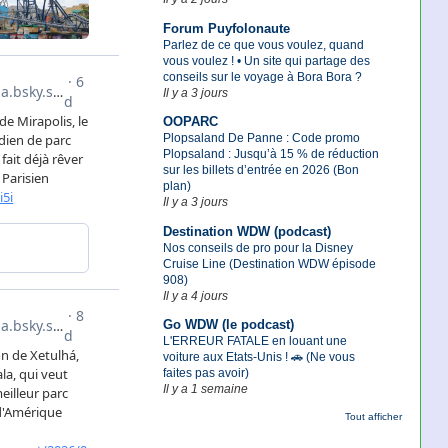
Forum Puyfolonaute
Parlez de ce que vous voulez, quand
vous voulez ! • Un site qui partage des
conseils sur le voyage à Bora Bora ?
Il y a 3 jours
OOPARC
Plopsaland De Panne : Code promo
Plopsaland : Jusqu’à 15 % de réduction
sur les billets d’entrée en 2026 (Bon
plan)
Il y a 3 jours
Destination WDW (podcast)
Nos conseils de pro pour la Disney
Cruise Line (Destination WDW épisode
908)
Il y a 4 jours
Go WDW (le podcast)
L'ERREUR FATALE en louant une
voiture aux Etats-Unis ! 🚗 (Ne vous
faites pas avoir)
Il y a 1 semaine
Tout afficher