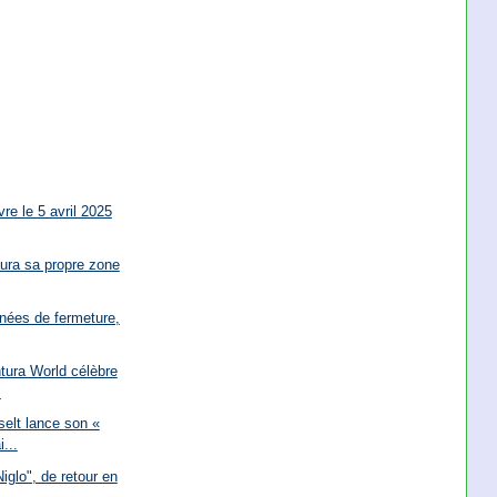
re le 5 avril 2025
ura sa propre zone
nées de fermeture,
tura World célèbre
.
elt lance son «
...
iglo", de retour en