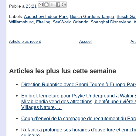
Publié à
23:21
Labels:
Aquashow Indoor Park
,
Busch Gardens Tampa
,
Busch Ga
Williamsburg
,
Efteling
,
SeaWorld Orlando
,
Shanghai Disneyland
,
Article plus récent
Accueil
Art
Articles les plus lus cette semaine
Direction Rulantica avec Snorri Touren à Europa-Par
En bref: fermeture pour Psyké Underground à Walibi 
Mirabilandia vend des attractions, bientôt une rivière
Villages Nature, …
Coup d’envoi de la campagne de recrutement du Parc
Rulantica prolonge ses horaires d'ouverture et enrichi
culinaire