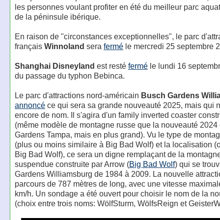
les personnes voulant profiter en été du meilleur parc aqua
de la péninsule ibérique.
En raison de "circonstances exceptionnelles", le parc d'attr
français
Winnoland
sera
fermé
le mercredi 25 septembre 
Shanghai Disneyland
est resté
fermé
le lundi 16 septembr
du passage du typhon Bebinca.
Le parc d'attractions nord-américain
Busch Gardens Will
annoncé
ce qui sera sa grande nouveauté 2025, mais qui n
encore de nom. Il s'agira d'un family inverted coaster const
(même modèle de montagne russe que la nouveauté 2024
Gardens Tampa, mais en plus grand). Vu le type de monta
(plus ou moins similaire à Big Bad Wolf) et la localisation (
Big Bad Wolf), ce sera un digne remplaçant de la montagn
suspendue construite par Arrow (
Big Bad Wolf
) qui se trou
Gardens Williamsburg de 1984 à 2009. La nouvelle attracti
parcours de 787 mètres de long, avec une vitesse maximal
km/h. Un sondage a été ouvert pour choisir le nom de la n
(choix entre trois noms: WölfSturm, WölfsReign et GeisterWö