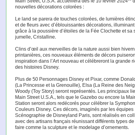
Main Street, U.S.A. accueillera dès le 10 février 2024** 
nouvelles décorations colorées :
Le land se parera de touches colorées, de lumières étin
et de fleurs avec d’éblouissantes décorations, illuminant 
grâce à la poussière d’étoiles de la Fée Clochette et sa
jumelle, Cristalline.
Clins d’œil aux merveilles de la nature aussi bien hiver
printanières, ces nouveaux éléments de décors puiseron
inspiration dans l’Art nouveau et célébreront la grande 
des histoires Disney.
Plus de 50 Personnages Disney et Pixar, comme Donald
(La Princesse et la Grenouille), Elsa (La Reine des Nei
Woody (Toy Story) seront représentés. Les principaux li
Main Street U.S.A., tels que le Gazebo ou encore la Mai
Station seront alors redécorés pour célébrer la Sympho
Couleurs Disney. Ces décors, imaginés par les équipes
Scénographie de Disneyland Paris, sont réalisés en col
avec des artisans français réunissant différents types de
faire comme la sculpture et le modelage d’ornements.