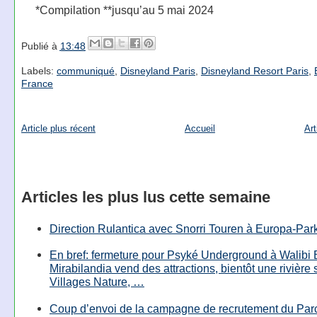
*Compilation **jusqu’au 5 mai 2024
Publié à
13:48
Labels:
communiqué
,
Disneyland Paris
,
Disneyland Resort Paris
,
France
Article plus récent
Accueil
Art
Articles les plus lus cette semaine
Direction Rulantica avec Snorri Touren à Europa-Par
En bref: fermeture pour Psyké Underground à Walibi 
Mirabilandia vend des attractions, bientôt une rivière
Villages Nature, …
Coup d’envoi de la campagne de recrutement du Parc