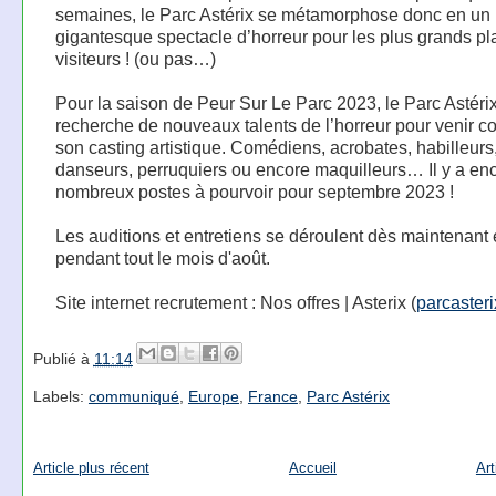
semaines, le Parc Astérix se métamorphose donc en un
gigantesque spectacle d’horreur pour les plus grands pla
visiteurs ! (ou pas…)
Pour la saison de Peur Sur Le Parc 2023, le Parc Astérix
recherche de nouveaux talents de l’horreur pour venir c
son casting artistique. Comédiens, acrobates, habilleurs
danseurs, perruquiers ou encore maquilleurs… Il y a en
nombreux postes à pourvoir pour septembre 2023 !
Les auditions et entretiens se déroulent dès maintenant 
pendant tout le mois d'août.
Site internet recrutement : Nos offres | Asterix (
parcasterix
Publié à
11:14
Labels:
communiqué
,
Europe
,
France
,
Parc Astérix
Article plus récent
Accueil
Art