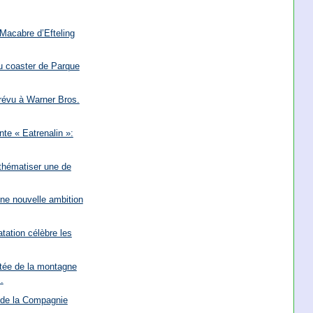
 Macabre d’Efteling
u coaster de Parque
prévu à Warner Bros.
te « Eatrenalin »:
thématiser une de
une nouvelle ambition
tation célèbre les
tée de la montagne
.
 de la Compagnie