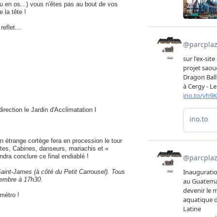
u en os...) vous n'êtes pas au bout de vos
 la tête !
eflet...
rection le Jardin d'Acclimatation I
un étrange cortège fera en procession le tour
tes, Cabines, danseurs, mariachis et «
ndra conclure ce final endiablé !
Saint-James (à côté du Petit Carrousel). Tous
vembre à 17h30.
métro !