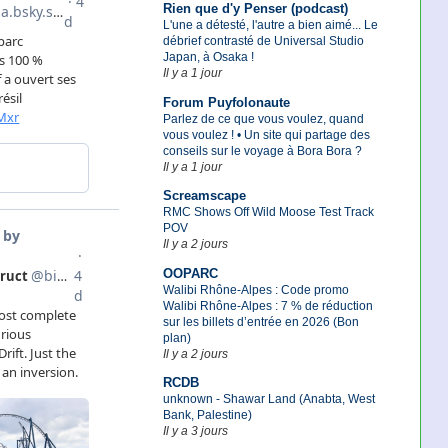
Rien que d'y Penser (podcast)
L'une a détesté, l'autre a bien aimé... Le
débrief contrasté de Universal Studio
Japan, à Osaka !
Il y a 1 jour
Forum Puyfolonaute
Parlez de ce que vous voulez, quand
vous voulez ! • Un site qui partage des
conseils sur le voyage à Bora Bora ?
Il y a 1 jour
Screamscape
RMC Shows Off Wild Moose Test Track
POV
Il y a 2 jours
OOPARC
Walibi Rhône-Alpes : Code promo
Walibi Rhône-Alpes : 7 % de réduction
sur les billets d’entrée en 2026 (Bon
plan)
Il y a 2 jours
RCDB
unknown - Shawar Land (Anabta, West
Bank, Palestine)
Il y a 3 jours