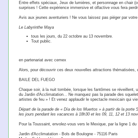
Entre effets spéciaux, Jeux de lumières, et personnage en chair (o
surprises ! Cette expérience immersive et olfactive vous fera perdre
Avis aux jeunes aventuriers ! Ne vous laissez pas piéger par votre r
Le Labyrinthe Maya
tous les jours, du 22 octobre au 13 novembre.
Tout public.
en partenariat avec cemex
Alors, pour découvrir ces deux nouvelles attractions thématisées, di
BAILE DEL FUEGO
Chaque soir, à la nuit tombée, lorsque les fantômes se réveillent, 
du Jardin d'Acclimatation... Ne manquez pas la parade des squelet
artistes de feu » ! Et venez applaudir le spectacle mexicain qui vie
Départ de la parade de « Día de los Muertos » à partir de la porte 
les jours pendant les vacances à 18h30 et les 09, 11, 12 et 13 no
Pour la Toussaint, envolez-vous vers le Mexique, par la ligne 1 du 
Jardin d'Acclimatation - Bols de Boulogne - 75116 Paris