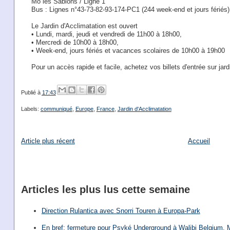
Mo les Sablons / Ligne 1
Bus : Lignes n°43-73-82-93-174-PC1 (244 week-end et jours fériés)
Le Jardin d'Acclimatation est ouvert
• Lundi, mardi, jeudi et vendredi de 11h00 à 18h00,
• Mercredi de 10h00 à 18h00,
• Week-end, jours fériés et vacances scolaires de 10h00 à 19h00
Pour un accès rapide et facile, achetez vos billets d'entrée sur jard
Publié à
17:43
Labels:
communiqué
,
Europe
,
France
,
Jardin d'Acclimatation
Article plus récent
Accueil
Articles les plus lus cette semaine
Direction Rulantica avec Snorri Touren à Europa-Park
En bref: fermeture pour Psyké Underground à Walibi Belgium, Mi