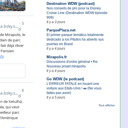
Destination WDW (podcast)
Nos conseils de pro pour la Disney
Cruise Line (Destination WDW épisode
908)
Il y a 3 jours
ParquePlaza.net
El primer parque temático totalmente
dedicado a los Pitufos ha abierto sus
puertas en Brasil
Il y a 4 jours
Mirapolis.fr
Discussions d'ordre général • Re:
Nouveau projet mirapolis
Il y a 4 jours
Go WDW (le podcast)
L'ERREUR FATALE en louant une
voiture aux Etats-Unis ! 🚗 (Ne vous
faites pas avoir)
Il y a 5 jours
Tout afficher