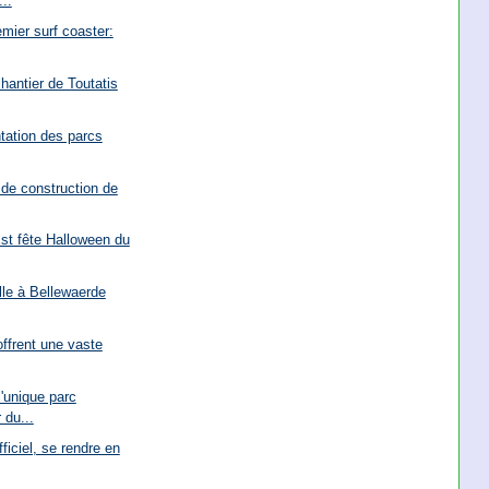
..
emier surf coaster:
chantier de Toutatis
ntation des parcs
de construction de
st fête Halloween du
lle à Bellewaerde
ffrent une vaste
'unique parc
 du...
ficiel, se rendre en