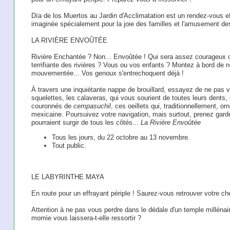
Día de los Muertos au Jardin d'Acclimatation est un rendez-vous
imaginée spécialement pour la joie des familles et l'amusement de
LA RIVIÈRE ENVOÛTÉE
Rivière Enchantée ? Non... Envoûtée ! Qui sera assez courageux o
terrifiante des rivières ? Vous ou vos enfants ? Montez à bord de 
mouvementée... Vos genoux s'entrechoquent déjà !
À travers une inquiétante nappe de brouillard, essayez de ne pas v
squelettes, les calaveras, qui vous sourient de toutes leurs dents,
couronnés de
cempasuchil
, ces oeillets qui, traditionnellement, o
mexicaine. Poursuivez votre navigation, mais surtout, prenez garde 
pourraient surgir de tous les côtés...
La Rivière Envoûtée
Tous les jours, du 22 octobre au 13 novembre.
Tout public.
LE LABYRINTHE MAYA
En route pour un effrayant périple ! Saurez-vous retrouver votre c
Attention à ne pas vous perdre dans le dédale d'un temple millénaire 
momie vous laissera-t-elle ressortir ?