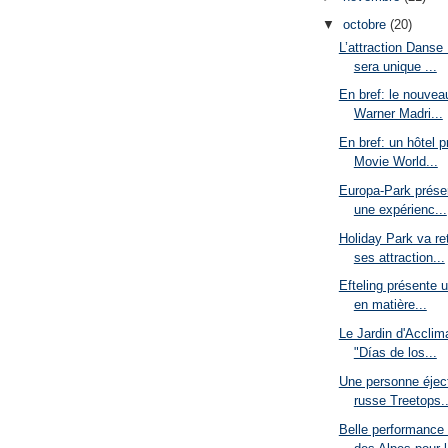
▼
octobre
(20)
L’attraction Danse
sera unique ...
En bref: le nouvea
Warner Madri...
En bref: un hôtel 
Movie World...
Europa-Park présen
une expérienc...
Holiday Park va re
ses attraction...
Efteling présente 
en matière...
Le Jardin d'Acclima
"Días de los...
Une personne éjec
russe Treetops..
Belle performance