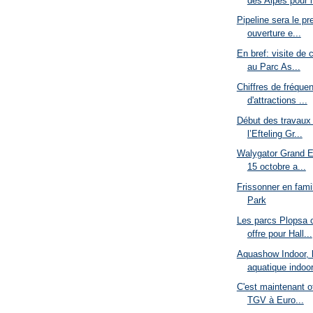
des Alpes pour l.
Pipeline sera le pr
ouverture e...
En bref: visite de 
au Parc As...
Chiffres de fréque
d'attractions ...
Début des travaux 
l’Efteling Gr...
Walygator Grand E
15 octobre a...
Frissonner en fami
Park
Les parcs Plopsa o
offre pour Hall...
Aquashow Indoor, l
aquatique indoor
C'est maintenant of
TGV à Euro...