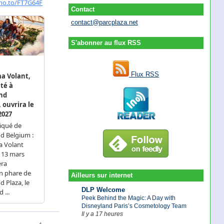
Contact
contact@parcplaza.net
S'abonner au flux RSS
Flux RSS
Ailleurs sur internet
DLP Welcome
Peek Behind the Magic: A Day with
Disneyland Paris’s Cosmetology Team
Il y a 17 heures