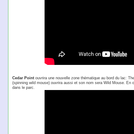
Cedar Point
ouvrira une nouvelle zone thématique au bord du lac: T
(spinning wild mouse) ouvrira aussi et son nom sera Wild Mouse. En 
dans le parc.