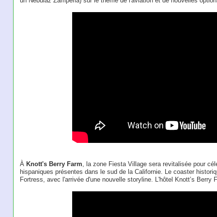
un Nebulaz Zamperla) sur le thème de l'aviation et de nouvelles option
À
Knott's Berry Farm
, la zone Fiesta Village sera revitalisée pour cé
hispaniques présentes dans le sud de la Californie. Le coaster his
Fortress, avec l'arrivée d'une nouvelle storyline. L'hôtel Knott’s Berry 