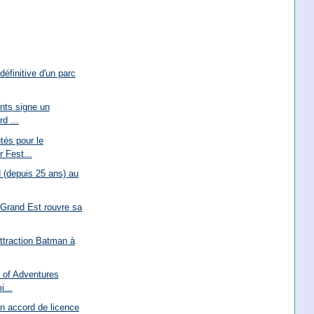
définitive d'un parc
nts signe un
d ...
tés pour le
 Fest...
 (depuis 25 ans) au
 Grand Est rouvre sa
attraction Batman à
 of Adventures
i...
n accord de licence