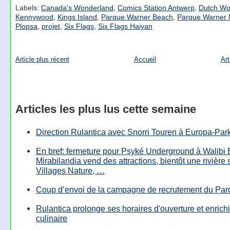
Labels:
Canada's Wonderland
,
Comics Station Antwerp
,
Dutch Wo
Kennywood
,
Kings Island
,
Parque Warner Beach
,
Parque Warner 
Plopsa
,
projet
,
Six Flags
,
Six Flags Haiyan
Article plus récent
Accueil
Art
Articles les plus lus cette semaine
Direction Rulantica avec Snorri Touren à Europa-Par
En bref: fermeture pour Psyké Underground à Walibi 
Mirabilandia vend des attractions, bientôt une rivière
Villages Nature, …
Coup d’envoi de la campagne de recrutement du Parc
Rulantica prolonge ses horaires d'ouverture et enrichi
culinaire