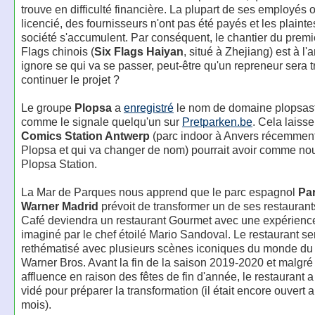
trouve en difficulté financière. La plupart de ses employés o
licencié, des fournisseurs n'ont pas été payés et les plainte
société s'accumulent. Par conséquent, le chantier du premi
Flags chinois (
Six Flags Haiyan
, situé à Zhejiang) est à l'a
ignore se qui va se passer, peut-être qu'un repreneur sera 
continuer le projet ?
Le groupe
Plopsa
a
enregistré
le nom de domaine plopsast
comme le signale quelqu'un sur
Pretparken.be
. Cela laiss
Comics Station Antwerp
(parc indoor à Anvers récemment
Plopsa et qui va changer de nom) pourrait avoir comme n
Plopsa Station.
La Mar de Parques nous apprend que le parc espagnol
Pa
Warner Madrid
prévoit de transformer un de ses restaurant
Café deviendra un restaurant Gourmet avec une expérienc
imaginé par le chef étoilé Mario Sandoval. Le restaurant se
rethématisé avec plusieurs scènes iconiques du monde du
Warner Bros. Avant la fin de la saison 2019-2020 et malgré 
affluence en raison des fêtes de fin d'année, le restaurant a
vidé pour préparer la transformation (il était encore ouvert 
mois).