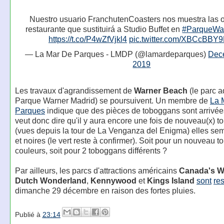
Nuestro usuario FranchutenCoasters nos muestra las o
restaurante que sustituirá a Studio Buffet en
#ParqueWa
https://t.co/P4wZfVjkl4
pic.twitter.com/XBCcBBY
— La Mar De Parques - LMDP (@lamardeparques)
Dec
2019
Les travaux d'agrandissement de
Warner Beach
(le parc 
Parque Warner Madrid) se poursuivent. Un membre de
La 
Parques
indique que des pièces de toboggans sont arrivée
veut donc dire qu'il y aura encore une fois de nouveau(x) t
(vues depuis la tour de La Venganza del Enigma) elles sem
et noires (le vert reste à confirmer). Soit pour un nouveau 
couleurs, soit pour 2 toboggans différents ?
Par ailleurs, les parcs d'attractions américains
Canada's W
Dutch Wonderland
,
Kennywood
et
Kings Island
sont
re
dimanche 29 décembre en raison des fortes pluies.
Publié à
23:14