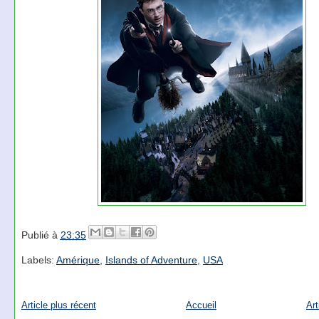
Publié à
23:35
Labels:
Amérique
,
Islands of Adventure
,
USA
Article plus récent
Accueil
Art