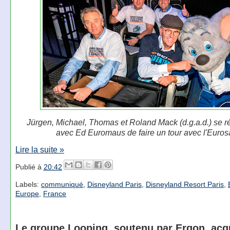
Jürgen, Michael, Thomas et Roland Mack (d.g.a.d.) se r
avec Ed Euromaus de faire un tour avec l'Euros
Lire la suite »
Publié à
20:42
Labels:
communiqué
,
Disneyland Paris
,
Disneyland Resort Paris
,
Europe
,
France
Le groupe Looping, soutenu par Ergon, acqu