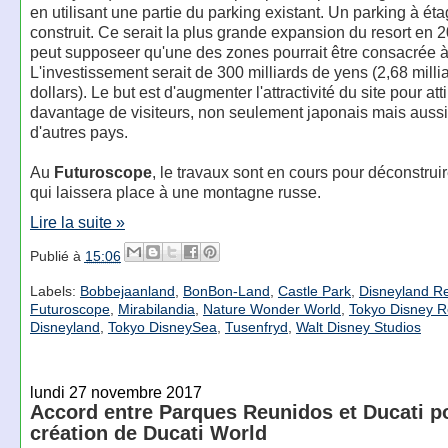
en utilisant une partie du parking existant. Un parking à éta
construit. Ce serait la plus grande expansion du resort en 
peut supposeer qu'une des zones pourrait être consacrée à
L'investissement serait de 300 milliards de yens (2,68 milli
dollars). Le but est d'augmenter l'attractivité du site pour atti
davantage de visiteurs, non seulement japonais mais auss
d'autres pays.
Au
Futuroscope
, le travaux sont en cours pour déconstruir
qui laissera place à une montagne russe.
Lire la suite »
Publié à
15:06
Labels:
Bobbejaanland
,
BonBon-Land
,
Castle Park
,
Disneyland Re
Futuroscope
,
Mirabilandia
,
Nature Wonder World
,
Tokyo Disney R
Disneyland
,
Tokyo DisneySea
,
Tusenfryd
,
Walt Disney Studios
lundi 27 novembre 2017
Accord entre Parques Reunidos et Ducati po
création de Ducati World