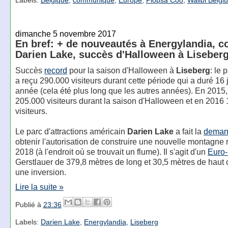
Labels:
Belgique
,
communiqué
,
Europe
,
Plopsa Coo
,
Walibi Belgi
dimanche 5 novembre 2017
En bref: + de nouveautés à Energylandia, c
Darien Lake, succès d'Halloween à Liseber
Succès
record
pour la saison d'Halloween à
Liseberg
: le 
a reçu 290.000 visiteurs durant cette période qui a duré 16 
année (cela été plus long que les autres années). En 2015, 
205.000 visiteurs durant la saison d'Halloween et en 2016
visiteurs.
Le parc d'attractions américain
Darien Lake
a fait la
deman
obtenir l'autorisation de construire une nouvelle montagne
2018 (à l'endroit où se trouvait un flume). Il s'agit d'un
Euro-
Gerstlauer de 379,8 mètres de long et 30,5 mètres de haut
une inversion.
Lire la suite »
Publié à
23:36
Labels:
Darien Lake
,
Energylandia
,
Liseberg