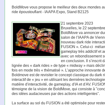
BoldMove vous propose le meilleur des deux mondes a
ride époustouflant - IAAPA Expo, Stand B2125
21 septembre 2023
Bruxelles, le 22 septembre
BoldMove va annoncer dur
salon de l’IAAPA de Vien
nouveau dark ride interactif
FUSION ». Celui-ci ​ méla
gameplay très addictif et 
avec un rebondissement s
en conclusion. Il s’inscrit 
lignée des « dark rides » de type « midway » mais déclin
fois en mode très « thématisé ». L’approche innovante d
Boldmove est de revisiter le concept classique du dark r
interactif de « jeu » en utilisant les dernières technologi
matière d'interactivité, de gameplay, d'IA et d'AV. FUSIO
témoigne de la vision de BoldMove, qui consiste à "conc
des idées audacieuses par des actions intelligentes".
La surface au sol du FUSION a été optimisée pour reste