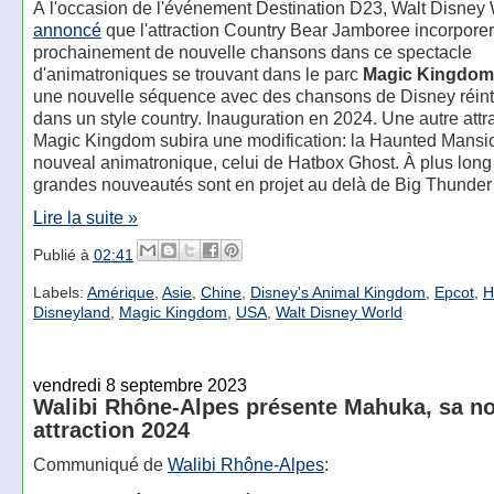
À l'occasion de l'événement Destination D23, Walt Disney 
annoncé
que l'attraction Country Bear Jamboree incorpore
prochainement de nouvelle chansons dans ce spectacle
d'animatroniques se trouvant dans le parc
Magic Kingdom
une nouvelle séquence avec des chansons de Disney réint
dans un style country. Inauguration en 2024. Une autre attr
Magic Kingdom subira une modification: la Haunted Mansi
nouveal animatronique, celui de Hatbox Ghost. À plus long
grandes nouveautés sont en projet au delà de Big Thunder
Lire la suite »
Publié à
02:41
Labels:
Amérique
,
Asie
,
Chine
,
Disney's Animal Kingdom
,
Epcot
,
H
Disneyland
,
Magic Kingdom
,
USA
,
Walt Disney World
vendredi 8 septembre 2023
Walibi Rhône-Alpes présente Mahuka, sa no
attraction 2024
Communiqué de
Walibi Rhône-Alpes
: