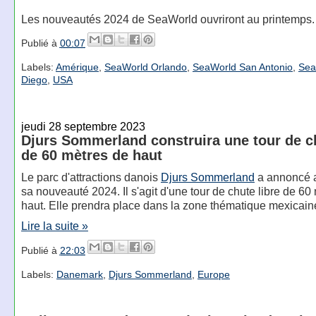
Les nouveautés 2024 de SeaWorld ouvriront au printemps.
Publié à
00:07
Labels:
Amérique
,
SeaWorld Orlando
,
SeaWorld San Antonio
,
Sea
Diego
,
USA
jeudi 28 septembre 2023
Djurs Sommerland construira une tour de ch
de 60 mètres de haut
Le parc d'attractions danois
Djurs Sommerland
a annoncé a
sa nouveauté 2024. Il s'agit d'une tour de chute libre de 60
haut. Elle prendra place dans la zone thématique mexicain
Lire la suite »
Publié à
22:03
Labels:
Danemark
,
Djurs Sommerland
,
Europe