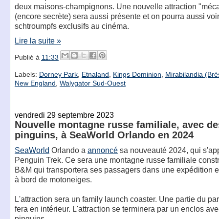
deux maisons-champignons. Une nouvelle attraction "méc
(encore secrète) sera aussi présente et on pourra aussi voir
schtroumpfs exclusifs au cinéma.
Lire la suite »
Publié à
11:33
Labels:
Dorney Park
,
Etnaland
,
Kings Dominion
,
Mirabilandia (Brés
New England
,
Walygator Sud-Ouest
vendredi 29 septembre 2023
Nouvelle montagne russe familiale, avec de
pinguins, à SeaWorld Orlando en 2024
SeaWorld
Orlando a
annoncé
sa nouveauté 2024, qui s'ap
Penguin Trek. Ce sera une montagne russe familiale constr
B&M qui transportera ses passagers dans une expédition e
à bord de motoneiges.
L'attraction sera un family launch coaster. Une partie du pa
fera en intérieur. L'attraction se terminera par un enclos av
pinguins.