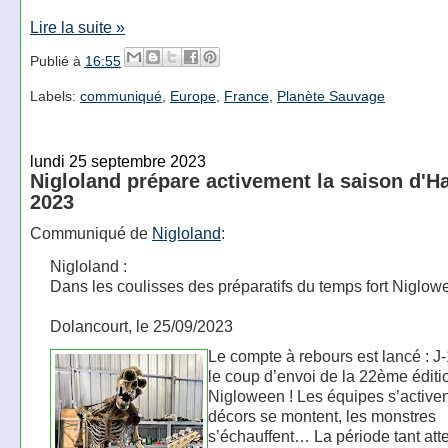
Lire la suite »
Publié à
16:55
Labels:
communiqué
,
Europe
,
France
,
Planète Sauvage
lundi 25 septembre 2023
Nigloland prépare activement la saison d'H
2023
Communiqué de
Nigloland
:
Nigloland :
Dans les coulisses des préparatifs du temps fort Niglow
Dolancourt, le 25/09/2023
Le compte à rebours est lancé : J
le coup d’envoi de la 22ème éditi
Nigloween ! Les équipes s’activen
décors se montent, les monstres
s’échauffent… La période tant att