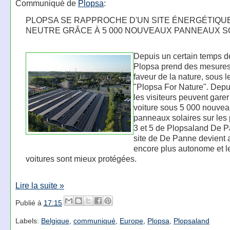
Communiqué de
Plopsa
:
PLOPSA SE RAPPROCHE D'UN SITE ÉNERGÉTIQ
NEUTRE GRÂCE À 5 000 NOUVEAUX PANNEAUX S
Depuis un certain temps d
Plopsa prend des mesure
faveur de la nature, sous 
"Plopsa For Nature". Depu
les visiteurs peuvent garer
voiture sous 5 000 nouve
panneaux solaires sur les
3 et 5 de Plopsaland De P
site de De Panne devient 
encore plus autonome et l
voitures sont mieux protégées.
Lire la suite »
Publié à
17:15
Labels:
Belgique
,
communiqué
,
Europe
,
Plopsa
,
Plopsaland