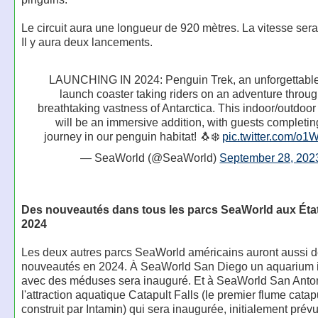
Le circuit aura une longueur de 920 mètres. La vitesse ser
Il y aura deux lancements.
LAUNCHING IN 2024: Penguin Trek, an unforgettable
launch coaster taking riders on an adventure throug
breathtaking vastness of Antarctica. This indoor/outdoor 
will be an immersive addition, with guests completing
journey in our penguin habitat! 🐧❄️
pic.twitter.com/o1
— SeaWorld (@SeaWorld)
September 28, 202
Des nouveautés dans tous les parcs SeaWorld aux Éta
2024
Les deux autres parcs SeaWorld américains auront aussi 
nouveautés en 2024. À SeaWorld San Diego un aquarium in
avec des méduses sera inauguré. Et à SeaWorld San Anton
l'attraction aquatique Catapult Falls (le premier flume catap
construit par Intamin) qui sera inaugurée, initialement prév