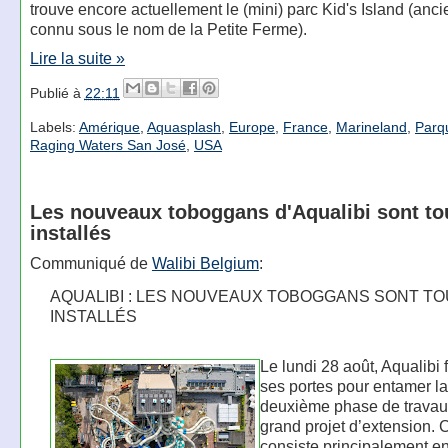
trouve encore actuellement le (mini) parc Kid's Island (an
connu sous le nom de la Petite Ferme).
Lire la suite »
Publié à
22:11
Labels:
Amérique
,
Aquasplash
,
Europe
,
France
,
Marineland
,
Parq
Raging Waters San José
,
USA
Les nouveaux toboggans d'Aqualibi sont to
installés
Communiqué de
Walibi Belgium
:
AQUALIBI : LES NOUVEAUX TOBOGGANS SONT T
INSTALLÉS
Le lundi 28 août, Aqualibi 
ses portes pour entamer la
deuxième phase de travau
grand projet d’extension. C
consiste principalement en