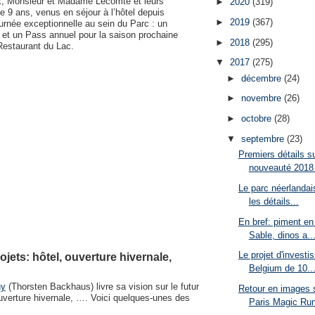
lix, Monsieur et Madame Lecomte et leurs
►
2020
(319)
9 ans, venus en séjour à l’hôtel depuis
►
2019
(367)
ournée exceptionnelle au sein du Parc : un
é et un Pass annuel pour la saison prochaine
►
2018
(295)
 Restaurant du Lac.
▼
2017
(275)
►
décembre
(24)
►
novembre
(26)
►
octobre
(28)
▼
septembre
(23)
Premiers détails s
nouveauté 2018 
Le parc néerlandai
les détails...
En bref: piment en
Sable, dinos a..
Le projet d'invest
ets: hôtel, ouverture hivernale,
Belgium de 10..
ny
(Thorsten Backhaus) livre sa vision sur le futur
Retour en images s
 ouverture hivernale, …. Voici quelques-unes des
Paris Magic Run