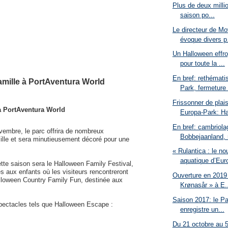
Plus de deux millio
saison po...
Le directeur de M
évoque divers p.
Un Halloween effr
pour toute la ...
En bref: rethémati
amille à PortAventura World
Park, fermeture 
Frissonner de plais
 a PortAventura World
Europa-Park: Ha
En bref: cambriola
embre, le parc offrira de nombreux
Bobbejaanland, r
mille et sera minutieusement décoré pour une
« Rulantica : le no
aquatique d’Euro
tte saison sera le Halloween Family Festival,
es aux enfants où les visiteurs rencontreront
Ouverture en 2019 
lloween Country Family Fun, destinée aux
Krønasår » à E..
Saison 2017: le Pa
pectacles tels que Halloween Escape :
enregistre un...
Du 21 octobre au 