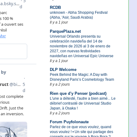
RCDB
unknown - Abha Shopping Festival
(Abha, 'Asir, Saudi Arabia)
Il y a 1 jour
ParquePlaza.net
Universal Orlando presenta su
celebración navideña del 14 de
noviembre de 2026 al 3 de enero de
2027, con nuevas festividades
navideñas en Universal Epic Universe
Il y a 1 jour
DLP Welcome
Peek Behind the Magic: A Day with
Disneyland Paris’s Cosmetology Team
Il y a 2 jours
Rien que d'y Penser (podcast)
L'une a détesté, l'autre a bien aimé... Le
débrief contrasté de Universal Studio
Japan, à Osaka !
Il y a 2 jours
Forum Puyfolonaute
Parlez de ce que vous voulez, quand
vous voulez ! • Un site qui partage des
conseils sur le voyage à Bora Bora ?