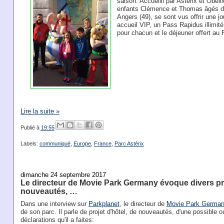
saison. Accueilli par Astérix et Obé
enfants Clémence et Thomas âgés de 
Angers (49), se sont vus offrir une j
accueil VIP, un Pass Rapidus illimit
pour chacun et le déjeuner offert au
Lire la suite »
Publié à
19:55
Labels:
communiqué
,
Europe
,
France
,
Parc Astérix
dimanche 24 septembre 2017
Le directeur de Movie Park Germany évoque divers proj
nouveautés, …
Dans une interview sur
Parkplanet
, le directeur de
Movie Park Germa
de son parc. Il parle de projet d'hôtel, de nouveautés, d'une possible
déclarations qu'il a faites: