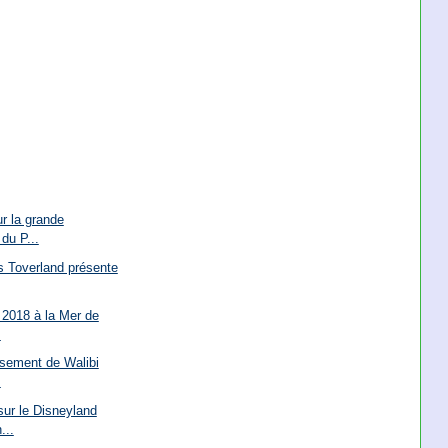
ur la grande
du P...
s Toverland présente
 2018 à la Mer de
.
issement de Walibi
.
ur le Disneyland
...