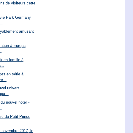
ns de visiteurs cette
ovie Park Germany
..
oyablement amusant
sation à Europa
...
ir en famille à
...
ges en série à
é...
uvel univers
pa...
du nouvel hôtel «
.
rc du Petit Prince
5 novembre 2017, le