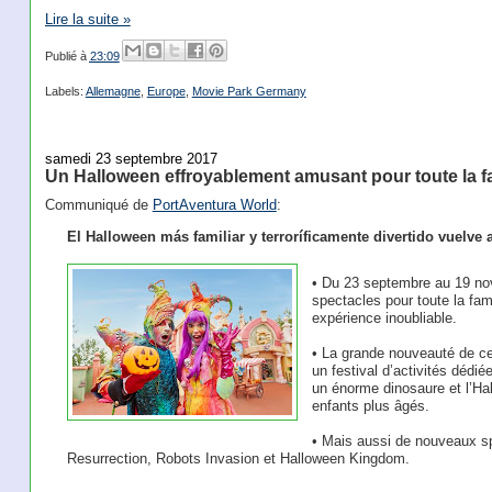
Lire la suite »
Publié à
23:09
Labels:
Allemagne
,
Europe
,
Movie Park Germany
samedi 23 septembre 2017
Un Halloween effroyablement amusant pour toute la f
Communiqué de
PortAventura World
:
El Halloween más familiar y terroríficamente divertido vuelve
• Du 23 septembre au 19 nov
spectacles pour toute la fa
expérience inoubliable.
• La grande nouveauté de ce
un festival d’activités dédié
un énorme dinosaure et l’Ha
enfants plus âgés.
• Mais aussi de nouveaux s
Resurrection, Robots Invasion et Halloween Kingdom.