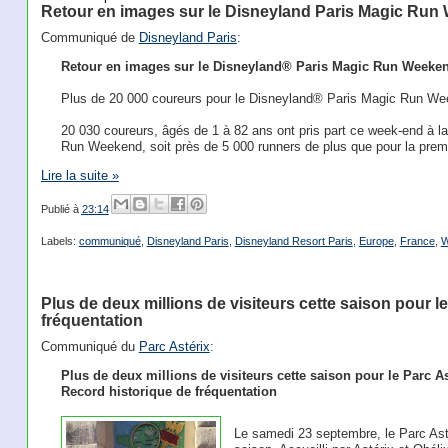
Retour en images sur le Disneyland Paris Magic Ru
Communiqué de
Disneyland Paris
:
Retour en images sur le Disneyland® Paris Magic Run Weeke
Plus de 20 000 coureurs pour le Disneyland® Paris Magic Run W
20 030 coureurs, âgés de 1 à 82 ans ont pris part ce week-end à 
Run Weekend, soit près de 5 000 runners de plus que pour la premi
Lire la suite »
Publié à
23:14
Labels:
communiqué
,
Disneyland Paris
,
Disneyland Resort Paris
,
Europe
,
France
,
W
Plus de deux millions de visiteurs cette saison pour le
fréquentation
Communiqué du
Parc Astérix
:
Plus de deux millions de visiteurs cette saison pour le Parc As
Record historique de fréquentation
Le samedi 23 septembre, le Parc Asté