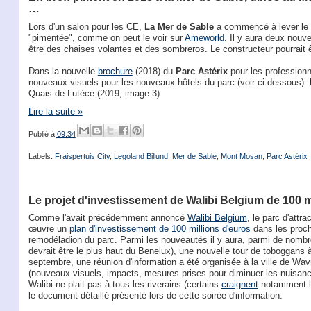
…
Lors d'un salon pour les CE,
La Mer de Sable
a commencé à lever le v
"pimentée", comme on peut le voir sur
Ameworld
. Il y aura deux nouve
être des chaises volantes et des sombreros. Le constructeur pourrait 
Dans la nouvelle
brochure
(2018) du
Parc Astérix
pour les professionne
nouveaux visuels pour les nouveaux hôtels du parc (voir ci-dessous): 
Quais de Lutèce (2019, image 3)
Lire la suite »
Publié à
09:34
Labels:
Fraispertuis City
,
Legoland Billund
,
Mer de Sable
,
Mont Mosan
,
Parc Astérix
Le projet d'investissement de Walibi Belgium de 100 m
Comme l'avait précédemment annoncé
Walibi Belgium
, le parc d'attr
œuvre un
plan d'investissement de 100 millions d'euros
dans les proch
remodéladion du parc. Parmi les nouveautés il y aura, parmi de nomb
devrait être le plus haut du Benelux), une nouvelle tour de toboggans 
septembre, une réunion d'information a été organisée à la ville de Wavr
(nouveaux visuels, impacts, mesures prises pour diminuer les nuisan
Walibi ne plait pas à tous les riverains (certains
craignent
notamment la 
le document détaillé présenté lors de cette soirée d'information.