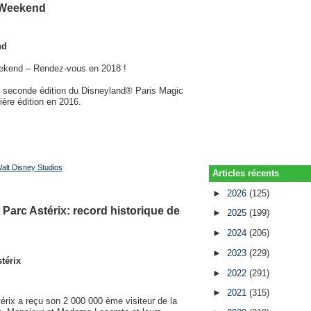
n Weekend
nd
eekend – Rendez-vous en 2018 !
la seconde édition du Disneyland® Paris Magic
ère édition en 2016.
alt Disney Studios
Articles récents
►
2026
(125)
 Parc Astérix: record historique de
►
2025
(199)
►
2024
(206)
►
2023
(229)
térix
►
2022
(291)
►
2021
(315)
rix a reçu son 2 000 000 ème visiteur de la