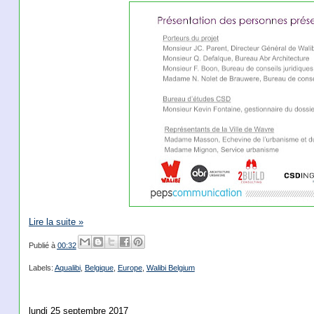
Lire la suite »
Publié à
00:32
Labels:
Aqualibi
,
Belgique
,
Europe
,
Walibi Belgium
lundi 25 septembre 2017