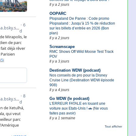
Il y a 2 jours
OOPARC
Plopsaland De Panne : Code promo
Plopsaland : Jusqu’à 15 % de réduction
sur les billets d’entrée en 2026 (Bon
plan)
Il y a 2 jours
Screamscape
RMC Shows Off Wild Moose Test Track
POV
Il y a 3 jours
Destination WDW (podcast)
Nos conseils de pro pour la Disney
Cruise Line (Destination WDW épisode
908)
Il y a 4 jours
Go WDW (le podcast)
L'ERREUR FATALE en louant une
voiture aux Etats-Unis ! 🚗 (Ne vous
faites pas avoir)
Il y a 1 semaine
Tout afficher