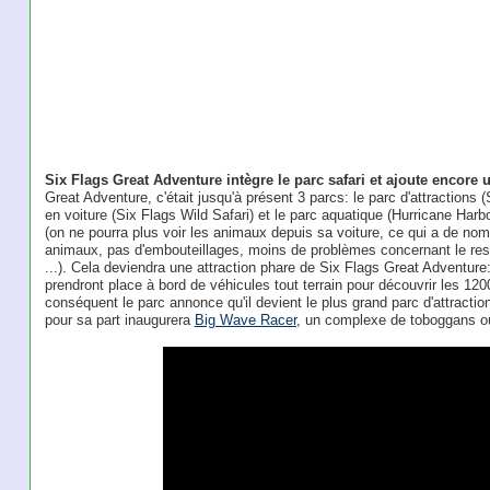
Six Flags Great Adventure intègre le parc safari et ajoute encore
Great Adventure, c'était jusqu'à présent 3 parcs: le parc d'attractions (
en voiture (Six Flags Wild Safari) et le parc aquatique (Hurricane Harbo
(on ne pourra plus voir les animaux depuis sa voiture, ce qui a de no
animaux, pas d'embouteillages, moins de problèmes concernant le resp
...). Cela deviendra une attraction phare de Six Flags Great Adventure
prendront place à bord de véhicules tout terrain pour découvrir les 12
conséquent le parc annonce qu'il devient le plus grand parc d'attract
pour sa part inaugurera
Big Wave Racer
, un complexe de toboggans où 