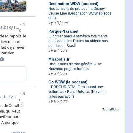
Destination WDW (podcast)
Nos conseils de pro pour la Disney
Cruise Line (Destination WDW épisode
908)
Il y a 3 jours
ParquePlaza.net
El primer parque temático totalmente
dedicado a los Pitufos ha abierto sus
puertas en Brasil
Il y a 4 jours
Mirapolis.fr
Discussions d'ordre général • Re:
Nouveau projet mirapolis
Il y a 4 jours
Go WDW (le podcast)
L'ERREUR FATALE en louant une
voiture aux Etats-Unis ! 🚗 (Ne vous
faites pas avoir)
Il y a 5 jours
Tout afficher