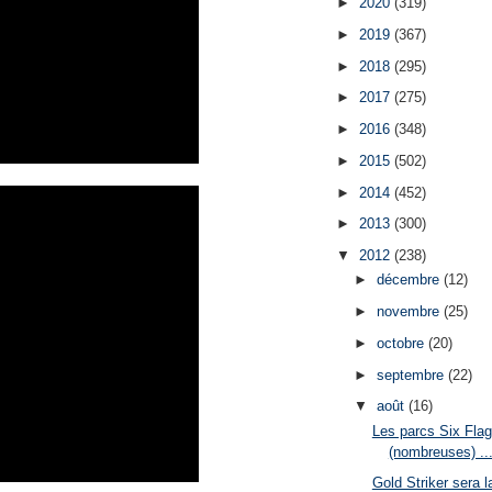
►
2020
(319)
►
2019
(367)
►
2018
(295)
►
2017
(275)
►
2016
(348)
►
2015
(502)
►
2014
(452)
►
2013
(300)
▼
2012
(238)
►
décembre
(12)
►
novembre
(25)
►
octobre
(20)
►
septembre
(22)
▼
août
(16)
Les parcs Six Flag
(nombreuses) ..
Gold Striker sera 