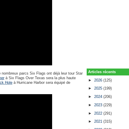
Articles récents
e nombreux parcs Six Flags ont déjà leur tour Star
mer
à Six Flags Over Texas sera la plus haute
►
2026
(125)
ck Hole
à Hurricane Harbor sera équipé de
►
2025
(199)
►
2024
(206)
►
2023
(229)
►
2022
(291)
►
2021
(315)