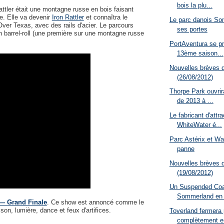
bois la plu...
attler était une montagne russe en bois faisant
le. Elle va devenir
Iron Rattler
et connaîtra le
Le parc danois S
r Texas, avec des rails d'acier. Le parcours
ses portes
n barrel-roll (une première sur une montagne russe
PortAventura se pr
13ème saison...
Nouvelles brèves 
(26/08/2012)
Thorpe Park ouvrira
de 2013 à ...
Le fabricant d'attr
WhiteWater é...
Parc Astérix et Wa
panne
Nouvelles brèves 
(19/08/2012)
Un Suspended Coa
Sommerland en
— Grand Finale
. Ce show est annoncé comme le
on, lumière, dance et feux d'artifices.
Toverland fermera
complètement e