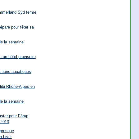
ommerland Syd ferme
épare pour fêter sa
de la semaine
 un hôtel provisoire
actions aquatiques
libi Rhône-Alpes en
de la semaine
ster pour Fårup
 2013
 presque
n hiver