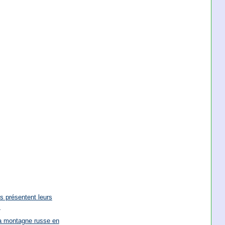
s présentent leurs
.
la montagne russe en