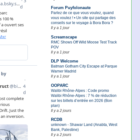
Forum Puyfolonaute
Parlez de ce que vous voulez, quand
vous voulez ! • Un site qui partage des
conseils sur le voyage à Bora Bora ?
Il y a 1 jour
Screamscape
RMC Shows Off Wild Moose Test Track
POV
Il y a 1 jour
DLP Welcome
Batman Gotham City Escape at Parque
Warner Madrid
Il y a 1 jour
OOPARC
Walibi Rhône-Alpes : Code promo
Walibi Rhône-Alpes : 7 % de réduction
sur les billets d’entrée en 2026 (Bon
plan)
Il y a 2 jours
RCDB
unknown - Shawar Land (Anabta, West
Bank, Palestine)
Il y a 2 jours