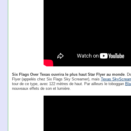
Six Flags Over Texas ouvrira le plus haut Star Flyer au monde
. D
Flyer (appelés chez Six Flags Sky Screamer), mais
Texas SkyScrea
tour de ce type, avec 122 mètres de haut. Par ailleurs le toboggan
Bla
nouveaux effets de son et lumière.