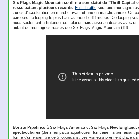
Six Flags Magic Mountain confirme son statut de "Thrill Capital
russe battant plusieurs records
.
Full Throttle
sera une montagne russ
zones d'accélération en marche avant et une en marche arrière. On pour
parcours, le looping le plus haut au monde: 48 mètres. Ce looping sera
nous seulement à l'intérieur de celui-ci mais aussi au dessus avec un
autant de montagnes russes que Six Flags Magic Mountain (18).
Bonzai Pipelines à Six Flags America et Six Flags New England
spectaculaires
(dans les parcs aquatiques Hurricane Harbor faisant p
formé d'un ensemble de 6 toboggans. Les visiteurs prennent place dans