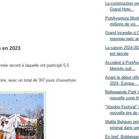
La construction ver
Grand Hote...
PortAventura World
millions de vis..
Grand incendie à O
nouveau parc aq
s en 2023
La saison 2024-20
est lancée
Accident à PortAv
ée record à laquelle ont participé 5,5
blessés suit...
Avant le début offi
oire, avec un total de 307 jours d'ouverture
2024, Europa-...
Bellewaerde Park 
nouvelle zone t
"Voodoo Festival" 
nouvelle ère de d
Walibi Belgium pré
original dans une
En bref: Bobbejaan