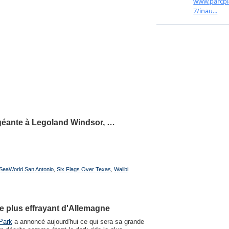
 géante à Legoland Windsor, …
SeaWorld San Antonio
,
Six Flags Over Texas
,
Walibi
e plus effrayant d'Allemagne
Park
a annoncé aujourd'hui ce qui sera sa grande