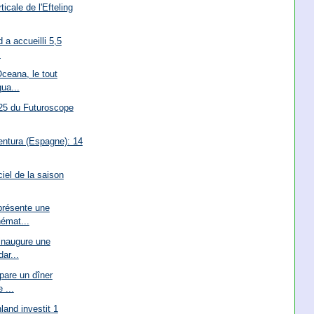
ticale de l'Efteling
 a accueilli 5,5
.
ceana, le tout
ua...
25 du Futuroscope
entura (Espagne): 14
ciel de la saison
présente une
hémat...
inaugure une
ar...
pare un dîner
 ...
land investit 1