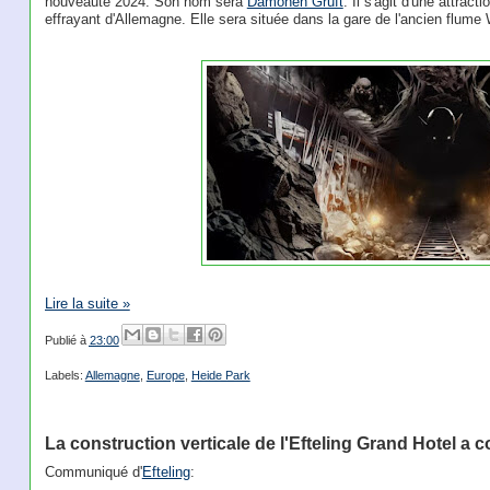
nouveauté 2024. Son nom sera
Dämonen Gruft
. Il s'agit d'une attrac
effrayant d'Allemagne. Elle sera située dans la gare de l'ancien flume
Lire la suite »
Publié à
23:00
Labels:
Allemagne
,
Europe
,
Heide Park
La construction verticale de l'Efteling Grand Hotel 
Communiqué d'
Efteling
: