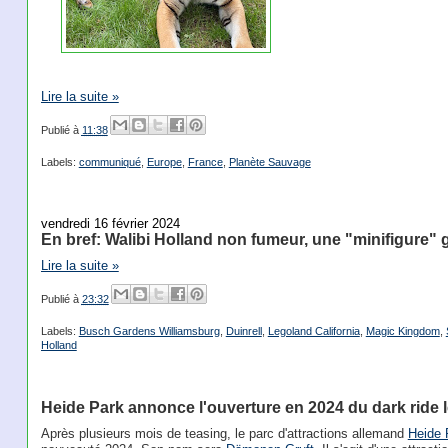
Lire la suite »
Publié à
11:38
Labels:
communiqué
,
Europe
,
France
,
Planète Sauvage
vendredi 16 février 2024
En bref: Walibi Holland non fumeur, une "minifigure"
Lire la suite »
Publié à
23:32
Labels:
Busch Gardens Williamsburg
,
Duinrell
,
Legoland California
,
Magic Kingdom
,
Holland
Heide Park annonce l'ouverture en 2024 du dark ride l
Après plusieurs mois de teasing, le parc d'attractions allemand
Heide 