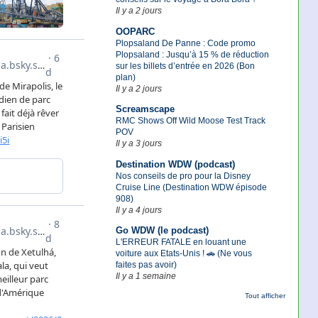
Il y a 2 jours
OOPARC
Plopsaland De Panne : Code promo
Plopsaland : Jusqu’à 15 % de réduction
sur les billets d’entrée en 2026 (Bon
plan)
Il y a 2 jours
Screamscape
RMC Shows Off Wild Moose Test Track
POV
Il y a 3 jours
Destination WDW (podcast)
Nos conseils de pro pour la Disney
Cruise Line (Destination WDW épisode
908)
Il y a 4 jours
Go WDW (le podcast)
L'ERREUR FATALE en louant une
voiture aux Etats-Unis ! 🚗 (Ne vous
faites pas avoir)
Il y a 1 semaine
Tout afficher