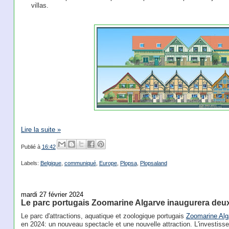
villas.
Lire la suite »
Publié à
16:42
Labels:
Belgique
,
communiqué
,
Europe
,
Plopsa
,
Plopsaland
mardi 27 février 2024
Le parc portugais Zoomarine Algarve inaugurera deu
Le parc d'attractions, aquatique et zoologique portugais
Zoomarine Alg
en 2024: un nouveau spectacle et une nouvelle attraction. L'investisse