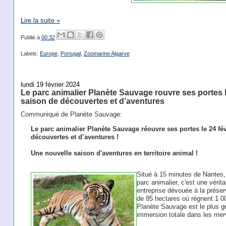
Lire la suite »
Publié à
00:32
Labels:
Europe
,
Portugal
,
Zoomarine Algarve
lundi 19 février 2024
Le parc animalier Planète Sauvage rouvre ses portes l
saison de découvertes et d’aventures
Communiqué de Planète Sauvage:
Le parc animalier Planète Sauvage réouvre ses portes le 24 fé
découvertes et d’aventures !
Une nouvelle saison d'aventures en territoire animal !
Situé à 15 minutes de Nantes,
parc animalier, c'est une véri
entreprise dévouée à la prése
de 85 hectares où règnent 1 0
Planète Sauvage est le plus gr
immersion totale dans les merv