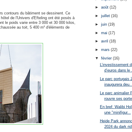
►
août
(12)
ers contours du bâtiment se dessinent. Ce
►
juillet
(16)
ôtel de l'Univers d'Efteling ont été posés à
t le poids varie entre 3 000 et 30 000 kilos,
►
juin
(19)
-chaussée au toit, 5 400 m² d'éléments de
►
mai
(17)
►
avril
(18)
►
mars
(22)
▼
février
(16)
L’investissement d
d’euros dans le .
Le parc portugais 
inaugurera deu..
Le parc animalier
rouvre ses porte
En bref: Walibi Ho
une "minifigur...
Heide Park annonce
2024 du dark rid.