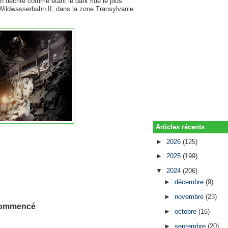
tion décrite comme étant le dark ride le plus
 Wildwasserbahn II, dans la zone Transylvanie.
Articles récents
►
2026
(125)
►
2025
(199)
▼
2024
(206)
►
décembre
(9)
►
novembre
(23)
a commencé
►
octobre
(16)
►
septembre
(20)