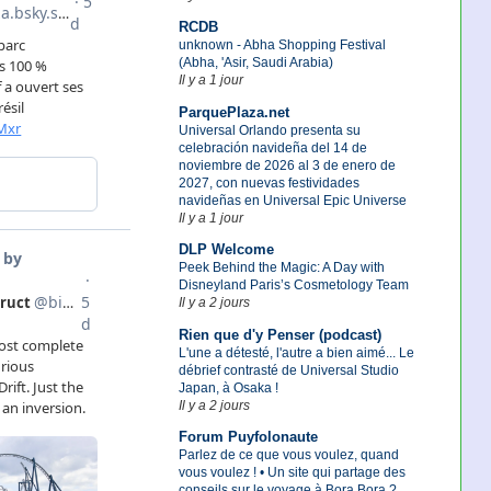
RCDB
unknown - Abha Shopping Festival
(Abha, 'Asir, Saudi Arabia)
Il y a 1 jour
ParquePlaza.net
Universal Orlando presenta su
celebración navideña del 14 de
noviembre de 2026 al 3 de enero de
2027, con nuevas festividades
navideñas en Universal Epic Universe
Il y a 1 jour
DLP Welcome
Peek Behind the Magic: A Day with
Disneyland Paris’s Cosmetology Team
Il y a 2 jours
Rien que d'y Penser (podcast)
L'une a détesté, l'autre a bien aimé... Le
débrief contrasté de Universal Studio
Japan, à Osaka !
Il y a 2 jours
Forum Puyfolonaute
Parlez de ce que vous voulez, quand
vous voulez ! • Un site qui partage des
conseils sur le voyage à Bora Bora ?