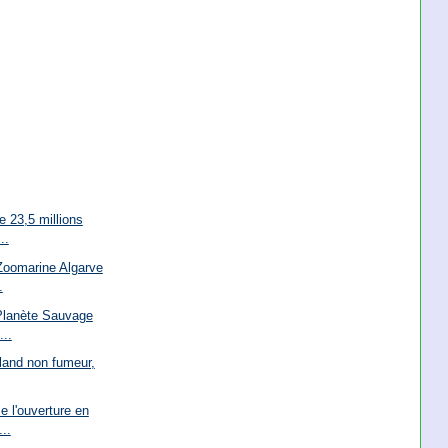
e 23,5 millions
..
Zoomarine Algarve
.
 Planète Sauvage
...
lland non fumeur,
 l'ouverture en
..