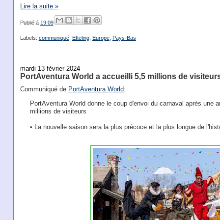
Lire la suite »
Publié à
19:09
Labels:
communiqué
,
Efteling
,
Europe
,
Pays-Bas
mardi 13 février 2024
PortAventura World a accueilli 5,5 millions de visiteur
Communiqué de
PortAventura World
:
PortAventura World donne le coup d'envoi du carnaval après une ann
millions de visiteurs
• La nouvelle saison sera la plus précoce et la plus longue de l'hist