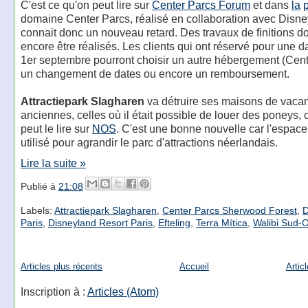
C'est ce qu'on peut lire sur
Center Parcs Forum
et dans
la
domaine Center Parcs, réalisé en collaboration avec Disne
connait donc un nouveau retard. Des travaux de finitions d
encore être réalisés. Les clients qui ont réservé pour une d
1er septembre pourront choisir un autre hébergement (Cent
un changement de dates ou encore un remboursement.
Attractiepark Slagharen
va détruire ses maisons de vacan
anciennes, celles où il était possible de louer des poneys
peut le lire sur
NOS
. C'est une bonne nouvelle car l'espace 
utilisé pour agrandir le parc d'attractions néerlandais.
Lire la suite »
Publié à
21:08
Labels:
Attractiepark Slagharen
,
Center Parcs Sherwood Forest
,
D
Paris
,
Disneyland Resort Paris
,
Efteling
,
Terra Mítica
,
Walibi Sud-
Articles plus récents
Accueil
Artic
Inscription à :
Articles (Atom)