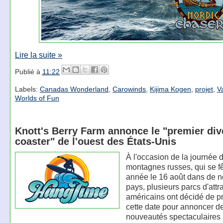
Lire la suite »
Publié à
11:22
Labels:
Canadas Wonderland
,
Carowinds
,
Kijima Kogen
,
projet
,
Va
Worlds of Fun
Knott's Berry Farm annonce le "premier div
coaster" de l'ouest des États-Unis
À l'occasion de la journée 
montagnes russes, qui se f
année le 16 août dans de 
pays, plusieurs parcs d'attr
américains ont décidé de pr
cette date pour annoncer d
nouveautés spectaculaires 