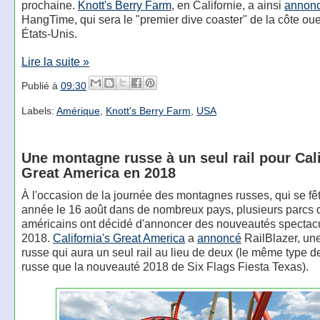
prochaine.
Knott's Berry Farm
, en Californie, a ainsi
annon
HangTime, qui sera le "premier dive coaster" de la côte ou
États-Unis.
Lire la suite »
Publié à
09:30
Labels:
Amérique
,
Knott's Berry Farm
,
USA
Une montagne russe à un seul rail pour Cali
Great America en 2018
À l'occasion de la journée des montagnes russes, qui se f
année le 16 août dans de nombreux pays, plusieurs parcs d
américains ont décidé d'annoncer des nouveautés spectacu
2018.
California's Great America
a
annoncé
RailBlazer, un
russe qui aura un seul rail au lieu de deux (le même type 
russe que la nouveauté 2018 de Six Flags Fiesta Texas).