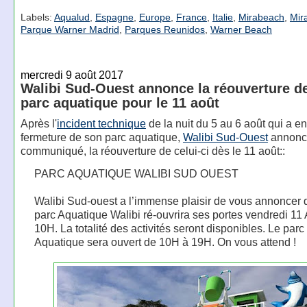
Labels:
Aqualud
,
Espagne
,
Europe
,
France
,
Italie
,
Mirabeach
,
Mir
Parque Warner Madrid
,
Parques Reunidos
,
Warner Beach
mercredi 9 août 2017
Walibi Sud-Ouest annonce la réouverture d
parc aquatique pour le 11 août
Après l'
incident technique
de la nuit du 5 au 6 août qui a en
fermeture de son parc aquatique,
Walibi Sud-Ouest
annonce
communiqué, la réouverture de celui-ci dès le 11 août::
PARC AQUATIQUE WALIBI SUD OUEST
Walibi Sud-ouest a l’immense plaisir de vous annoncer 
parc Aquatique Walibi ré-ouvrira ses portes vendredi 11 
10H. La totalité des activités seront disponibles. Le parc
Aquatique sera ouvert de 10H à 19H. On vous attend !