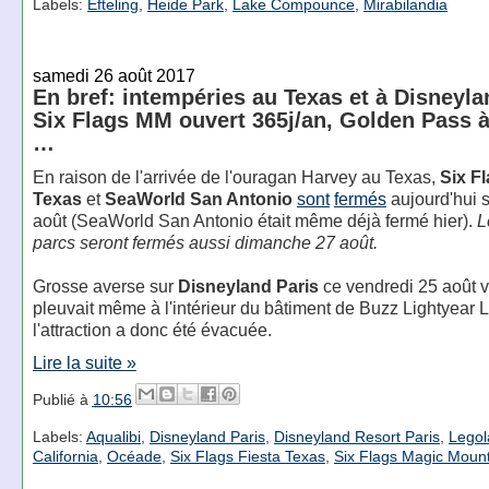
Labels:
Efteling
,
Heide Park
,
Lake Compounce
,
Mirabilandia
samedi 26 août 2017
En bref: intempéries au Texas et à Disneyla
Six Flags MM ouvert 365j/an, Golden Pass 
…
En raison de l'arrivée de l'ouragan Harvey au Texas,
Six Fl
Texas
et
SeaWorld San Antonio
sont
fermés
aujourd'hui 
août (SeaWorld San Antonio était même déjà fermé hier).
L
parcs seront fermés aussi dimanche 27 août.
Grosse averse sur
Disneyland Paris
ce vendredi 25 août ve
pleuvait même à l'intérieur du bâtiment de Buzz Lightyear L
l'attraction a donc été évacuée.
Lire la suite »
Publié à
10:56
Labels:
Aqualibi
,
Disneyland Paris
,
Disneyland Resort Paris
,
Legol
California
,
Océade
,
Six Flags Fiesta Texas
,
Six Flags Magic Moun