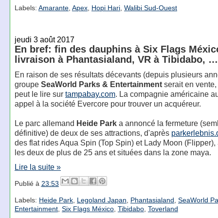
Labels:
Amarante
,
Apex
,
Hopi Hari
,
Walibi Sud-Ouest
jeudi 3 août 2017
En bref: fin des dauphins à Six Flags Méxic
livraison à Phantasialand, VR à Tibidabo, …
En raison de ses résultats décevants (depuis plusieurs ann
groupe
SeaWorld Parks & Entertainment
serait en vente
peut le lire sur
tampabay.com
. La compagnie américaine aur
appel à la société Evercore pour trouver un acquéreur.
Le parc allemand
Heide Park
a annoncé la fermeture (sembl
définitive) de deux de ses attractions, d'après
parkerlebnis.
des flat rides Aqua Spin (Top Spin) et Lady Moon (Flipper),
les deux de plus de 25 ans et situées dans la zone maya.
Lire la suite »
Publié à
23:53
Labels:
Heide Park
,
Legoland Japan
,
Phantasialand
,
SeaWorld Pa
Entertainment
,
Six Flags México
,
Tibidabo
,
Toverland