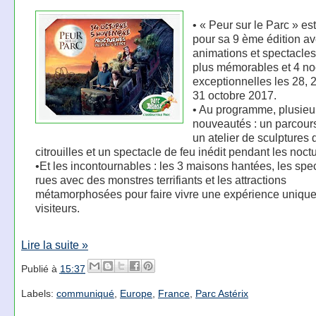
• « Peur sur le Parc » est
pour sa 9 ème édition a
animations et spectacles
plus mémorables et 4 no
exceptionnelles les 28, 2
31 octobre 2017.
• Au programme, plusieu
nouveautés : un parcour
un atelier de sculptures 
citrouilles et un spectacle de feu inédit pendant les noct
•Et les incontournables : les 3 maisons hantées, les spe
rues avec des monstres terrifiants et les attractions
métamorphosées pour faire vivre une expérience uniqu
visiteurs.
Lire la suite »
Publié à
15:37
Labels:
communiqué
,
Europe
,
France
,
Parc Astérix