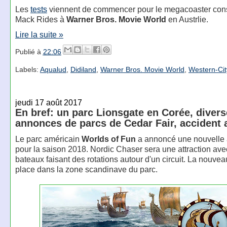
Les
tests
viennent de commencer pour le megacoaster const
Mack Rides à
Warner Bros. Movie World
en Austrlie.
Lire la suite »
Publié à
22:06
Labels:
Aqualud
,
Didiland
,
Warner Bros. Movie World
,
Western-Cit
jeudi 17 août 2017
En bref: un parc Lionsgate en Corée, diver
annonces de parcs de Cedar Fair, accident
Le parc américain
Worlds of Fun
a annoncé une nouvelle a
pour la saison 2018. Nordic Chaser sera une attraction ave
bateaux faisant des rotations autour d'un circuit. La nouve
place dans la zone scandinave du parc.