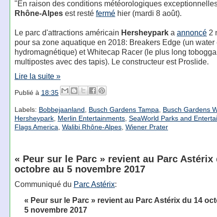
"En raison des conditions météorologiques exceptionnelle
Rhône-Alpes
est resté
fermé
hier (mardi 8 août).
Le parc d'attractions américain
Hersheypark
a
annoncé
2 
pour sa zone aquatique en 2018: Breakers Edge (un water 
hydromagnétique) et Whitecap Racer (le plus long tobogg
multipostes avec des tapis). Le constructeur est Proslide.
Lire la suite »
Publié à
18:35
Labels:
Bobbejaanland
,
Busch Gardens Tampa
,
Busch Gardens W
Hersheypark
,
Merlin Entertainments
,
SeaWorld Parks and Enterta
Flags America
,
Walibi Rhône-Alpes
,
Wiener Prater
« Peur sur le Parc » revient au Parc Astérix
octobre au 5 novembre 2017
Communiqué du
Parc Astérix
:
« Peur sur le Parc » revient au Parc Astérix du 14 oc
5 novembre 2017