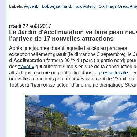
Labels:
Aqualibi
,
Bobbejaanland
,
Parc Astérix
,
Six Flags Great Am
mardi 22 août 2017
Le Jardin d'Acclimatation va faire peau neu
l'arrivée de 17 nouvelles attractions
Après une journée durant laquelle l'accès au parc sera
exceptionnellement gratuit (le dimanche 3 septembre), le
J
d'Acclimatation
fermera 30 % du parc (la partie nord) po
des
travaux
qui dureront 8 mois en vue de la construction 
attractions, comme on peut le lire dans la
presse
locale
. Il
nouvelles attractions pour un investissement de 23 millions
Tout sera "harmonisé autour d’une même thématique Stea