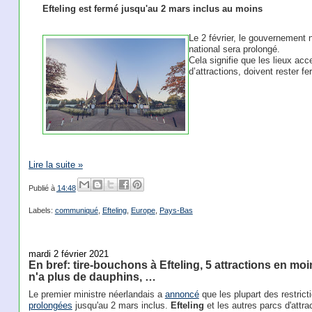
Efteling est fermé jusqu'au 2 mars inclus au moins
Le 2 février, le gouvernement
national sera prolongé.
Cela signifie que les lieux acc
d’attractions, doivent rester 
Lire la suite »
Publié à
14:48
Labels:
communiqué
,
Efteling
,
Europe
,
Pays-Bas
mardi 2 février 2021
En bref: tire-bouchons à Efteling, 5 attractions en moi
n'a plus de dauphins, …
Le premier ministre néerlandais a
annoncé
que les plupart des restric
prolongées
jusqu'au 2 mars inclus.
Efteling
et les autres parcs d'attr