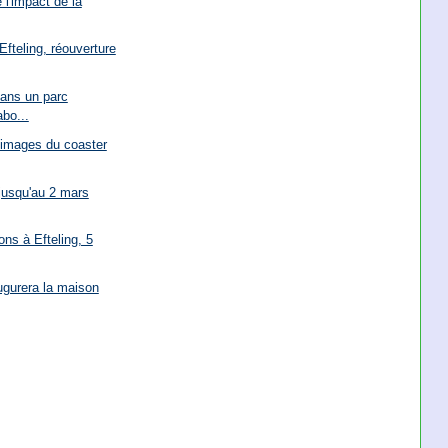
 l'impact de la
Efteling, réouverture
dans un parc
abo...
 images du coaster
 jusqu'au 2 mars
ons à Efteling, 5
ugurera la maison