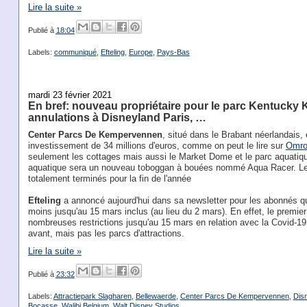
Lire la suite »
Publié à
18:04
Labels:
communiqué
,
Efteling
,
Europe
,
Pays-Bas
mardi 23 février 2021
En bref: nouveau propriétaire pour le parc Kentucky K
annulations à Disneyland Paris, …
Center Parcs De Kempervennen
, situé dans le Brabant néerlandais,
investissement de 34 millions d'euros, comme on peut le lire sur
Omro
seulement les cottages mais aussi le Market Dome et le parc aquati
aquatique sera un nouveau toboggan à bouées nommé Aqua Racer. Les
totalement terminés pour la fin de l'année
Efteling
a annoncé aujourd'hui dans sa newsletter pour les abonnés qu
moins jusqu'au 15 mars inclus (au lieu du 2 mars). En effet, le premie
nombreuses restrictions jusqu'au 15 mars en relation avec la Covid-19. 
avant, mais pas les parcs d'attractions.
Lire la suite »
Publié à
23:32
Labels:
Attractiepark Slagharen
,
Bellewaerde
,
Center Parcs De Kempervennen
,
Dis
Bocasse
,
Walibi Belgium
,
Walt Disney Studios