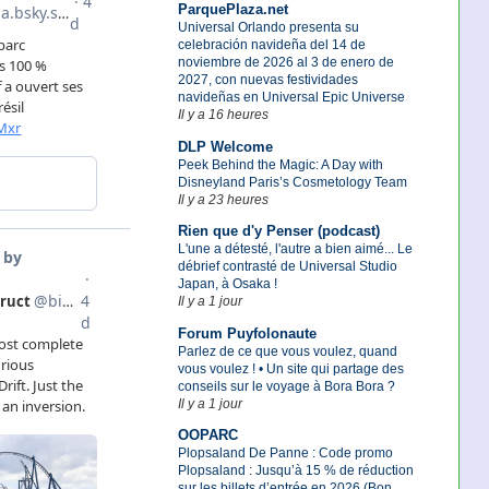
ParquePlaza.net
Universal Orlando presenta su
celebración navideña del 14 de
noviembre de 2026 al 3 de enero de
2027, con nuevas festividades
navideñas en Universal Epic Universe
Il y a 16 heures
DLP Welcome
Peek Behind the Magic: A Day with
Disneyland Paris’s Cosmetology Team
Il y a 23 heures
Rien que d'y Penser (podcast)
L'une a détesté, l'autre a bien aimé... Le
débrief contrasté de Universal Studio
Japan, à Osaka !
Il y a 1 jour
Forum Puyfolonaute
Parlez de ce que vous voulez, quand
vous voulez ! • Un site qui partage des
conseils sur le voyage à Bora Bora ?
Il y a 1 jour
OOPARC
Plopsaland De Panne : Code promo
Plopsaland : Jusqu’à 15 % de réduction
sur les billets d’entrée en 2026 (Bon