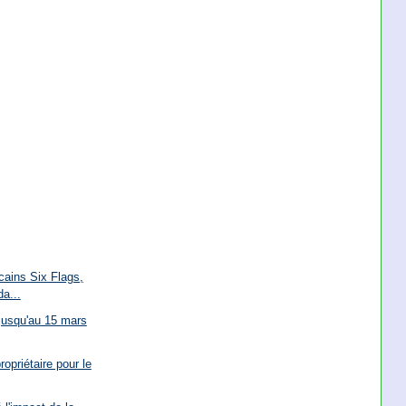
cains Six Flags,
a...
 jusqu'au 15 mars
opriétaire pour le