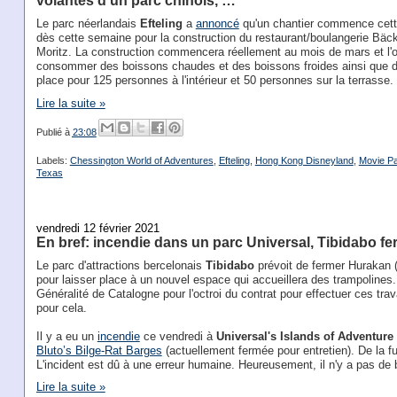
volantes d'un parc chinois, …
Le parc néerlandais
Efteling
a
annoncé
qu'un chantier commence cett
dès cette semaine pour la construction du restaurant/boulangerie Bäc
Moritz. La construction commencera réellement au mois de mars et l'o
consommer des boissons chaudes et des boissons froides ainsi que des
place pour 125 personnes à l'intérieur et 50 personnes sur la terrasse.
Lire la suite »
Publié à
23:08
Labels:
Chessington World of Adventures
,
Efteling
,
Hong Kong Disneyland
,
Movie P
Texas
vendredi 12 février 2021
En bref: incendie dans un parc Universal, Tibidabo f
Le parc d'attractions bercelonais
Tibidabo
prévoit de fermer Hurakan (
pour laisser place à un nouvel espace qui accueillera des trampolines.
Généralité de Catalogne pour l'octroi du contrat pour effectuer ces tr
pour cela.
Il y a eu un
incendie
ce vendredi à
Universal's Islands of Adventure
Bluto’s Bilge-Rat Barges
(actuellement fermée pour entretien). De la f
L'incident est dû à une erreur humaine. Heureusement, il n'y a pas de 
Lire la suite »