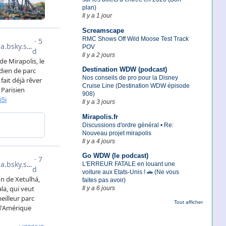
plan)
Il y a 1 jour
Screamscape
RMC Shows Off Wild Moose Test Track
POV
Il y a 2 jours
Destination WDW (podcast)
Nos conseils de pro pour la Disney
Cruise Line (Destination WDW épisode
908)
Il y a 3 jours
Mirapolis.fr
Discussions d'ordre général • Re:
Nouveau projet mirapolis
Il y a 4 jours
Go WDW (le podcast)
L'ERREUR FATALE en louant une
voiture aux Etats-Unis ! 🚗 (Ne vous
faites pas avoir)
Il y a 6 jours
Tout afficher