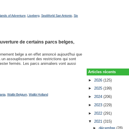
lands of Adventure
,
Liseberg
,
SeaWorld San Antonio
,
Six
uverture de certains parcs belges,
ernement belge a en effet annoncé aujourd'hui que
à un assouplissement des restrictions qui sont
ester fermés. Les parcs animaliers vont aussi
Articles récents
►
2026
(125)
►
2025
(199)
ania
,
Walibi Belgium
,
Walibi Holland
►
2024
(206)
►
2023
(229)
►
2022
(291)
▼
2021
(315)
►
décembre
(28)