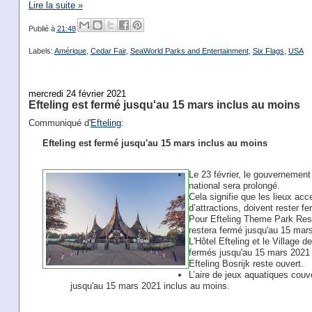
Lire la suite »
Publié à
21:48
Labels:
Amérique
,
Cedar Fair
,
SeaWorld Parks and Entertainment
,
Six Flags
,
USA
mercredi 24 février 2021
Efteling est fermé jusqu'au 15 mars inclus au moins
Communiqué d'
Efteling
:
Efteling est fermé jusqu'au 15 mars inclus au moins
Le 23 février, le gouvernemen
national sera prolongé.
Cela signifie que les lieux acc
d’attractions, doivent rester 
Pour Efteling Theme Park Resort
restera fermé jusqu'au 15 mar
L'Hôtel Efteling et le Village
fermés jusqu'au 15 mars 2021 
Efteling Bosrijk reste ouvert.
L’aire de jeux aquatiques couv
jusqu'au 15 mars 2021 inclus au moins.