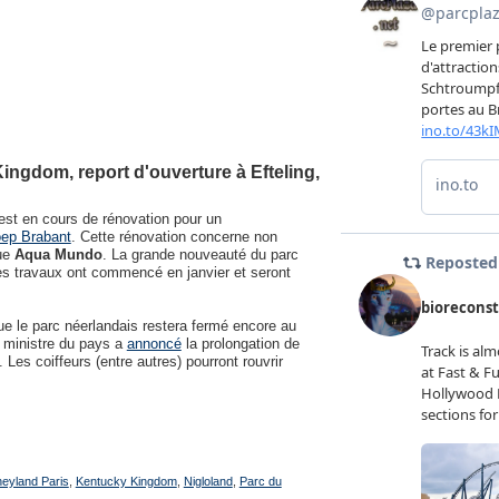
ingdom, report d'ouverture à Efteling,
 est en cours de rénovation pour un
ep Brabant
. Cette rénovation concerne non
que
Aqua Mundo
. La grande nouveauté du parc
 travaux ont commencé en janvier et seront
e le parc néerlandais restera fermé encore au
r ministre du pays a
annoncé
la prolongation de
Les coiffeurs (entre autres) pourront rouvrir
neyland Paris
,
Kentucky Kingdom
,
Nigloland
,
Parc du