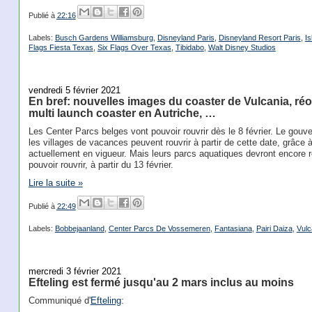
Publié à
22:16
Labels:
Busch Gardens Williamsburg
,
Disneyland Paris
,
Disneyland Resort Paris
,
Is
Flags Fiesta Texas
,
Six Flags Over Texas
,
Tibidabo
,
Walt Disney Studios
vendredi 5 février 2021
En bref: nouvelles images du coaster de Vulcania, réo
multi launch coaster en Autriche, …
Les Center Parcs belges vont pouvoir rouvrir dès le 8 février. Le gouv
les villages de vacances peuvent rouvrir à partir de cette date, grâce 
actuellement en vigueur. Mais leurs parcs aquatiques devront encore r
pouvoir rouvrir, à partir du 13 février.
Lire la suite »
Publié à
22:49
Labels:
Bobbejaanland
,
Center Parcs De Vossemeren
,
Fantasiana
,
Pairi Daiza
,
Vulc
mercredi 3 février 2021
Efteling est fermé jusqu'au 2 mars inclus au moins
Communiqué d'
Efteling
: