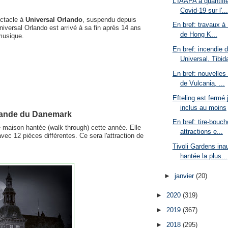
L'IAAPA a quantifié
Covid-19 sur l'...
ctacle à
Universal Orlando
, suspendu depuis
En bref: travaux à 
iversal Orlando est arrivé à sa fin après 14 ans
de Hong K...
musique.
En bref: incendie 
Universal, Tibid
En bref: nouvelles
de Vulcania, ...
Efteling est fermé
inclus au moins
grande du Danemark
En bref: tire-bouch
 maison hantée (walk through) cette année. Elle
attractions e...
vec 12 pièces différentes. Ce sera l'attraction de
Tivoli Gardens ina
hantée la plus...
►
janvier
(20)
►
2020
(319)
►
2019
(367)
►
2018
(295)