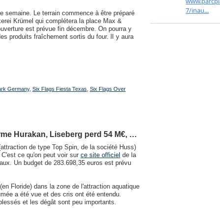
e semaine. Le terrain commence à être préparé
kerei Krümel qui complétera la place Max &
uverture est prévue fin décembre. On pourra y
 produits fraîchement sortis du four. lI y aura
ark Germany
,
Six Flags Fiesta Texas
,
Six Flags Over
erme Hurakan, Liseberg perd 54 M€, …
attraction de type Top Spin, de la société Huss)
 C'est ce qu'on peut voir sur
ce site officiel
de la
avaux. Un budget de 283.698,35 euros est prévu
(en Floride) dans la zone de l'attraction aquatique
umée a été vue et des cris ont été entendu.
blessés et les dégât sont peu importants.