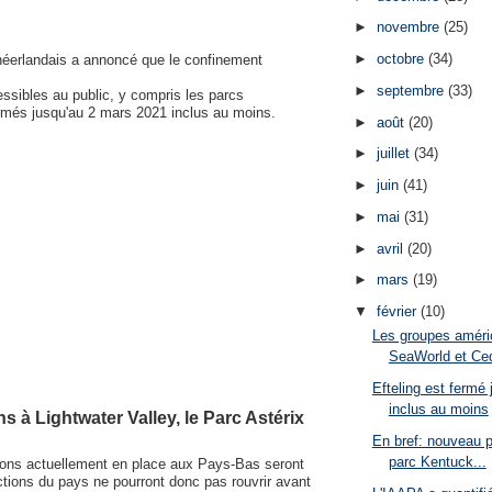
►
novembre
(25)
►
octobre
(34)
 néerlandais a annoncé que le confinement
►
septembre
(33)
essibles au public, y compris les parcs
fermés jusqu'au 2 mars 2021 inclus au moins.
►
août
(20)
►
juillet
(34)
►
juin
(41)
►
mai
(31)
►
avril
(20)
►
mars
(19)
▼
février
(10)
Les groupes améri
SeaWorld et Ced
Efteling est fermé
inclus au moins
ns à Lightwater Valley, le Parc Astérix
En bref: nouveau pr
parc Kentuck...
tions actuellement en place aux Pays-Bas seront
actions du pays ne pourront donc pas rouvrir avant