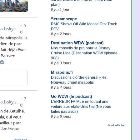
plan)
Il y a 1 jour
Screamscape
RMC Shows Off Wild Moose Test Track
POV
Il y a 2 jours
Destination WDW (podcast)
Nos conseils de pro pour la Disney
Cruise Line (Destination WDW épisode
908)
Il y a 3 jours
Mirapolis.fr
Discussions d'ordre général • Re:
Nouveau projet mirapolis
Il y a 4 jours
Go WDW (le podcast)
L'ERREUR FATALE en louant une
voiture aux Etats-Unis ! 🚗 (Ne vous
faites pas avoir)
Il y a 6 jours
Tout afficher