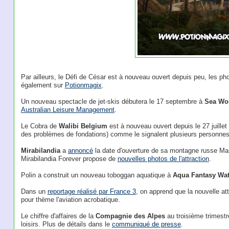
Par ailleurs, le Défi de César est à nouveau ouvert depuis peu, les pho
également sur
Potionmagix
.
Un nouveau spectacle de jet-skis débutera le 17 septembre à
Sea Wo
Australian Leisure Management
.
Le Cobra de
Walibi Belgium
est à nouveau ouvert depuis le 27 juillet 
des problèmes de fondations) comme le signalent plusieurs personnes
Mirabilandia
a
annoncé
la date d'ouverture de sa montagne russe Mast
Mirabilandia Forever propose de
nouvelles photos de l'attraction
.
Polin a construit un nouveau toboggan aquatique à
Aqua Fantasy Wat
Dans un
reportage réalisé par France 3
, on apprend que la nouvelle at
pour thème l'aviation acrobatique.
Le chiffre d'affaires de la
Compagnie des Alpes
au troisième trimest
loisirs. Plus de détails dans le
communiqué de presse
.