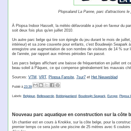
Plopsaland La Panne, parc d'attractions le 
À Plopsa Indoor Hasselt, la météo défavorable a joué en faveur du par
soit deux fois plus qu'en juillet 2010.
Un autre parc belge qui tire son épingle du jeu durant le mois de juil
intérieur) et sa zone couverte pour enfants, c'est Boudewijn Seapark 
enregistre une augmentation de son nombre de visiteurs de 14 % sur le
de l'année, par rapport aux mêmes périodes l'an passé.
Les parcs belges affichant une baisse de fréquentation en juillet ont
beau soleil à Pâques, ce qui compense généralement les mauvais chif
Sources:
VTM
,
VRT
,
Plopsa Fansite
,
7sur7
et
Het Nieuwsblad
Publié à
23:39
Labels:
Belgique
,
Bellewaerde
,
Bobbejaanland
,
Boudewijn Seapark
,
Europe
,
Plopsa 
Nouveau parc aquatique en construction sur la côte 
Un chantier est en cours à Knokke, sur la côte belge, pour la constru
premier temps ce sera juste une piscine de 25 mètres avec 6 couloirs