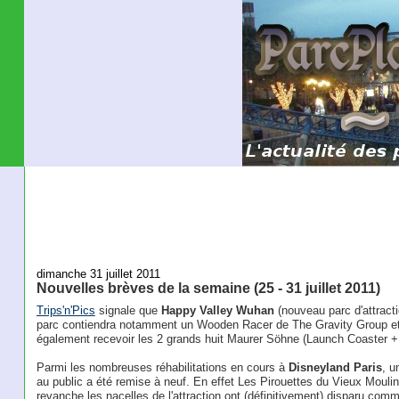
dimanche 31 juillet 2011
Nouvelles brèves de la semaine (25 - 31 juillet 2011)
Trips'n'Pics
signale que
Happy Valley Wuhan
(nouveau parc d'attracti
parc contiendra notamment un Wooden Racer de The Gravity Group et u
également recevoir les 2 grands huit Maurer Söhne (Launch Coaster + 
Parmi les nombreuses réhabilitations en cours à
Disneyland Paris
, u
au public a été remise à neuf. En effet Les Pirouettes du Vieux Moulin
revanche les nacelles de l'attraction ont (définitivement) disparu co