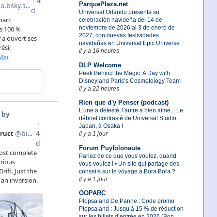
ParquePlaza.net
Universal Orlando presenta su
celebración navideña del 14 de
noviembre de 2026 al 3 de enero de
2027, con nuevas festividades
navideñas en Universal Epic Universe
Il y a 16 heures
DLP Welcome
Peek Behind the Magic: A Day with
Disneyland Paris’s Cosmetology Team
Il y a 22 heures
Rien que d'y Penser (podcast)
L'une a détesté, l'autre a bien aimé... Le
débrief contrasté de Universal Studio
Japan, à Osaka !
Il y a 1 jour
Forum Puyfolonaute
Parlez de ce que vous voulez, quand
vous voulez ! • Un site qui partage des
conseils sur le voyage à Bora Bora ?
Il y a 1 jour
OOPARC
Plopsaland De Panne : Code promo
Plopsaland : Jusqu’à 15 % de réduction
sur les billets d’entrée en 2026 (Bon