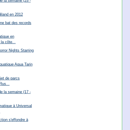
e la semaine (25 -
iland en 2012
ne bat des records
tique en
la côte...
orror Nights Starring
quatique Aqua Tarin
jet de parcs
Rus...
e la semaine (17 -
matique à Universal
.
ction s'effondre à