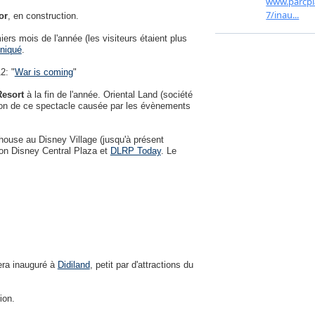
or
, en construction.
rs mois de l'année (les visiteurs étaient plus
niqué
.
2: "
War is coming
"
Resort
à la fin de l'année. Oriental Land (société
tion de ce spectacle causée par les évènements
house au Disney Village (jusqu'à présent
elon Disney Central Plaza et
DLRP Today
. Le
era inauguré à
Didiland
, petit par d'attractions du
ion.