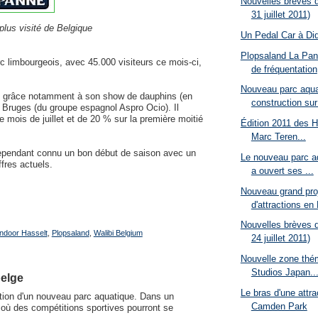
Nouvelles brèves d
31 juillet 2011)
plus visité de Belgique
Un Pedal Car à Did
Plopsaland La Pan
c limbourgeois, avec 45.000 visiteurs ce mois-ci,
de fréquentation
Nouveau parc aqua
let, grâce notamment à son show de dauphins (en
construction sur 
à Bruges (du groupe espagnol Aspro Ocio). Il
 mois de juillet et de 20 % sur la première moitié
Édition 2011 des H
Marc Teren...
 cependant connu un bon début de saison avec un
Le nouveau parc a
fres actuels.
a ouvert ses ...
Nouveau grand pro
d'attractions en 
Nouvelles brèves d
Indoor Hasselt
,
Plopsaland
,
Walibi Belgium
24 juillet 2011)
Nouvelle zone thé
Studios Japan..
belge
Le bras d'une attra
ction d'un nouveau parc aquatique. Dans un
Camden Park
 où des compétitions sportives pourront se