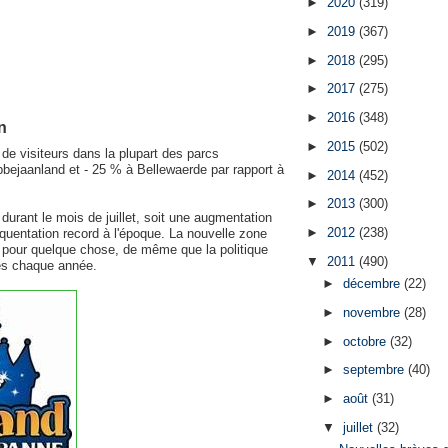
►
2020
(319)
►
2019
(367)
►
2018
(295)
►
2017
(275)
►
2016
(348)
n
►
2015
(502)
 de visiteurs dans la plupart des parcs
obbejaanland et - 25 % à Bellewaerde par rapport à
►
2014
(452)
►
2013
(300)
 durant le mois de juillet, soit une augmentation
►
2012
(238)
équentation record à l'époque. La nouvelle zone
t pour quelque chose, de même que la politique
▼
2011
(490)
és chaque année.
►
décembre
(22)
►
novembre
(28)
►
octobre
(32)
►
septembre
(40)
►
août
(31)
▼
juillet
(32)