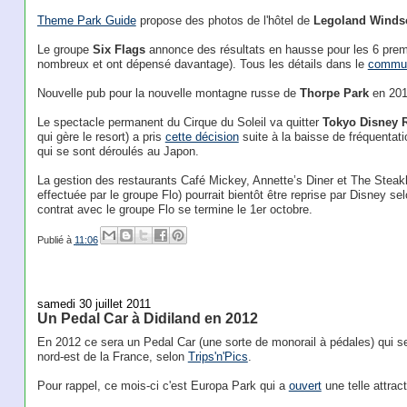
Theme Park Guide
propose des photos de l'hôtel de
Legoland Winds
Le groupe
Six Flags
annonce des résultats en hausse pour les 6 premie
nombreux et ont dépensé davantage). Tous les détails dans le
commu
Nouvelle pub pour la nouvelle montagne russe de
Thorpe Park
en 201
Le spectacle permanent du Cirque du Soleil va quitter
Tokyo Disney 
qui gère le resort) a pris
cette décision
suite à la baisse de fréquenta
qui se sont déroulés au Japon.
La gestion des restaurants Café Mickey, Annette’s Diner et The Steak
effectuée par le groupe Flo) pourrait bientôt être reprise par Disney s
contrat avec le groupe Flo se termine le 1er octobre.
Publié à
11:06
samedi 30 juillet 2011
Un Pedal Car à Didiland en 2012
En 2012 ce sera un Pedal Car (une sorte de monorail à pédales) qui s
nord-est de la France, selon
Trips'n'Pics
.
Pour rappel, ce mois-ci c'est Europa Park qui a
ouvert
une telle attract