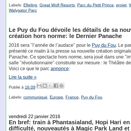
Labels:
Efteling
,
Great Wolf Resorts
,
Parc du Petit Prince
,
projet
,
W
Walygator Parc
Le Puy du Fou dévoile les détails de sa nou
création hors norme: le Dernier Panache
2016 sera "l’année de l’audace" pour le
Puy du Fou
. Le pa
présenté ce matin à la presse sa nouvelle création originale
Panache. Ce spectacle hors norme, sera joué dans une "
salle "révolutionnaire" construite sur mesure : le Théâtre d
Voici ce que le parc
annonce
:
Lire la suite »
Publié à
16:09
Labels:
communiqué
,
Europe
,
France
,
Puy du Fou
vendredi 22 janvier 2016
En bref: train à Phantasialand, Hopi Hari en
difficulté, nouveautés à Magic Park Land et 