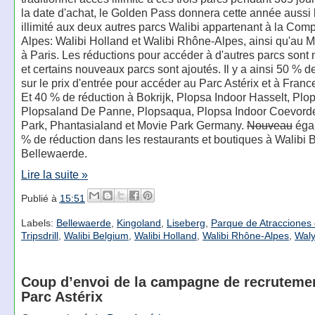
la date d'achat, le Golden Pass donnera cette année aussi 
illimité aux deux autres parcs Walibi appartenant à la Com
Alpes: Walibi Holland et Walibi Rhône-Alpes, ainsi qu'au 
à Paris. Les réductions pour accéder à d'autres parcs sont
et certains nouveaux parcs sont ajoutés. Il y a ainsi 50 % d
sur le prix d'entrée pour accéder au Parc Astérix et à Franc
Et 40 % de réduction à Bokrijk, Plopsa Indoor Hasselt, Plo
Plopsaland De Panne, Plopsaqua, Plopsa Indoor Coevorde
Park, Phantasialand et Movie Park Germany.
Nouveau
éga
% de réduction dans les restaurants et boutiques à Walibi 
Bellewaerde.
Lire la suite »
Publié à
15:51
Labels:
Bellewaerde
,
Kingoland
,
Liseberg
,
Parque de Atracciones
Tripsdrill
,
Walibi Belgium
,
Walibi Holland
,
Walibi Rhône-Alpes
,
Waly
Coup d’envoi de la campagne de recruteme
Parc Astérix