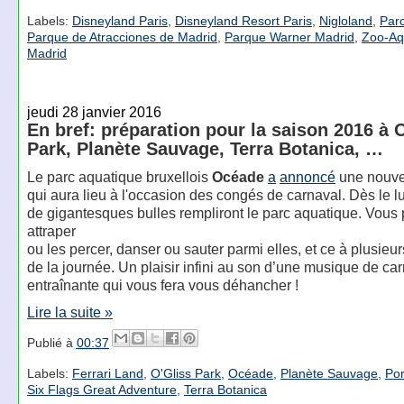
Labels:
Disneyland Paris
,
Disneyland Resort Paris
,
Nigloland
,
Parc
Parque de Atracciones de Madrid
,
Parque Warner Madrid
,
Zoo-Aq
Madrid
jeudi 28 janvier 2016
En bref: préparation pour la saison 2016 à 
Park, Planète Sauvage, Terra Botanica, …
Le parc aquatique bruxellois
Océade
a
annoncé
une nouvel
qui aura lieu à l'occasion des congés de carnaval. Dès le lun
de gigantesques bulles rempliront le parc aquatique. Vous
attraper
ou les percer, danser ou sauter parmi elles, et ce à plusie
de la journée. Un plaisir infini au son d’une musique de ca
entraînante qui vous fera vous déhancher !
Lire la suite »
Publié à
00:37
Labels:
Ferrari Land
,
O'Gliss Park
,
Océade
,
Planète Sauvage
,
Por
Six Flags Great Adventure
,
Terra Botanica