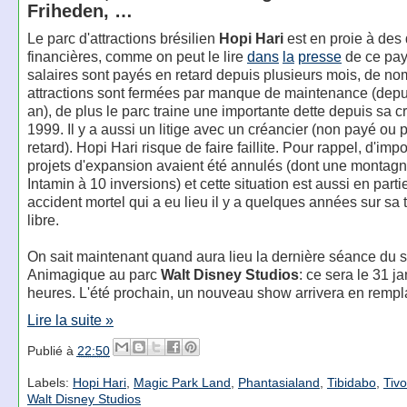
Friheden, …
Le parc d'attractions brésilien
Hopi Hari
est en proie à des d
financières, comme on peut le lire
dans
la
presse
de ce pay
salaires sont payés en retard depuis plusieurs mois, de n
attractions sont fermées par manque de maintenance (depu
an), de plus le parc traine une importante dette depuis sa c
1999. Il y a aussi un litige avec un créancier (non payé ou
retard). Hopi Hari risque de faire faillite. Pour rappel, d'imp
projets d'expansion avaient été annulés (dont une montag
Intamin à 10 inversions) et cette situation est aussi en part
accident mortel qui a eu lieu il y a quelques années sur sa 
libre.
On sait maintenant quand aura lieu la dernière séance du 
Animagique au parc
Walt Disney Studios
: ce sera le 31 j
heures. L'été prochain, un nouveau show arrivera en remp
Lire la suite »
Publié à
22:50
Labels:
Hopi Hari
,
Magic Park Land
,
Phantasialand
,
Tibidabo
,
Tivo
Walt Disney Studios