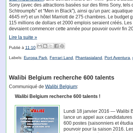
Sony (avec des attractions basées sur des films Sony, tels
Schtroumpfs” et “Men in Black”), ainsi qu'un parc aquatique
4645 m²) et un hôtel Marriott de 275 chambres. Le budget g
115 millions de dollars et 2000 emplois seraient créés. Les
devraient commencer cette année pour pouvoir ouvrir fin 2
Lire la suite »
Publié à
11:10
Labels:
Europa Park
,
Ferrari Land
,
Phantasialand
,
Port Aventura
,
Walibi Belgium recherche 600 talents
Communiqué de
Walibi Belgium
:
Walibi Belgium recherche 600 talents !
Lundi 18 janvier 2016 — Walibi 
lance un appel aux candidatures 
600 postes (saisonniers et étudia
pourvoir pour la saison 2016. Le