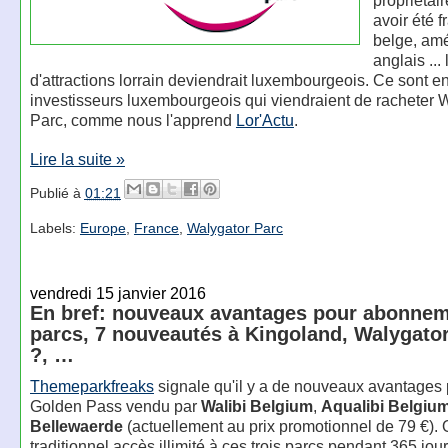
avoir été f
belge, amé
anglais ...
d'attractions lorrain deviendrait luxembourgeois. Ce sont en
investisseurs luxembourgeois qui viendraient de racheter 
Parc, comme nous l'apprend
Lor'Actu
.
Lire la suite »
Publié à
01:21
Labels:
Europe
,
France
,
Walygator Parc
vendredi 15 janvier 2016
En bref: nouveaux avantages pour abonnem
parcs, 7 nouveautés à Kingoland, Walygato
?, …
Themeparkfreaks
signale qu'il y a de nouveaux avantages 
Golden Pass vendu par
Walibi Belgium
,
Aqualibi Belgiu
Bellewaerde
(actuellement au prix promotionnel de 79 €). 
traditionnel accès illimité à ces trois parcs pendant 365 jour