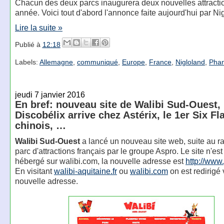
Chacun des deux parcs inaugurera deux nouvelles attractio
année. Voici tout d'abord l'annonce faite aujourd'hui par Ni
Lire la suite »
Publié à
12:18
Labels:
Allemagne
,
communiqué
,
Europe
,
France
,
Nigloland
,
Phan
jeudi 7 janvier 2016
En bref: nouveau site de Walibi Sud-Ouest,
Discobélix arrive chez Astérix, le 1er Six Fl
chinois, …
Walibi Sud-Ouest
a lancé un nouveau site web, suite au r
parc d'attractions français par le groupe Aspro. Le site n'est
hébergé sur walibi.com, la nouvelle adresse est
http://www.
En visitant
walibi-aquitaine.fr
ou
walibi.com
on est redirigé 
nouvelle adresse.