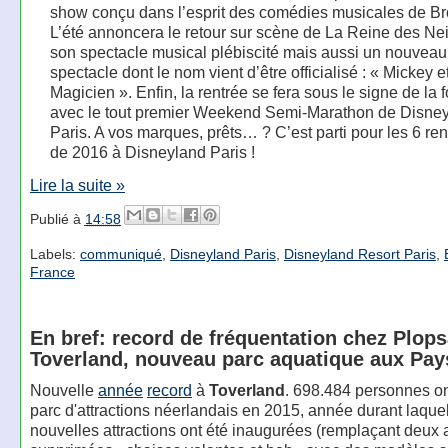
show conçu dans l’esprit des comédies musicales de B
L’été annoncera le retour sur scène de La Reine des Ne
son spectacle musical plébiscité mais aussi un nouveau
spectacle dont le nom vient d’être officialisé : « Mickey et
Magicien ». Enfin, la rentrée se fera sous le signe de la 
avec le tout premier Weekend Semi-Marathon de Disne
Paris. A vos marques, prêts… ? C’est parti pour les 6 r
de 2016 à Disneyland Paris !
Lire la suite »
Publié à
14:58
Labels:
communiqué
,
Disneyland Paris
,
Disneyland Resort Paris
,
France
En bref: record de fréquentation chez Plops
Toverland, nouveau parc aquatique aux Pa
Nouvelle
année
record
à
Toverland
. 698.484 personnes ont
parc d'attractions néerlandais en 2015, année durant laque
nouvelles attractions ont été inaugurées (remplaçant deux a