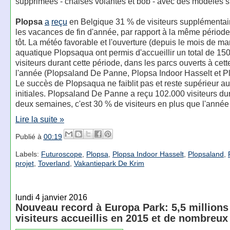
supprimées - chaises volantes et bob - avec des modèles si
Plopsa
a
reçu
en Belgique 31 % de visiteurs supplémentai
les vacances de fin d'année, par rapport à la même période
tôt. La météo favorable et l'ouverture (depuis le mois de ma
aquatique Plopsaqua ont permis d'accueillir un total de 15
visiteurs durant cette période, dans les parcs ouverts à ce
l'année (Plopsaland De Panne, Plopsa Indoor Hasselt et P
Le succès de Plopsaqua ne faiblit pas et reste supérieur au
initiales. Plopsaland De Panne a reçu 102.000 visiteurs du
deux semaines, c'est 30 % de visiteurs en plus que l'année
Lire la suite »
Publié à
00:19
Labels:
Futuroscope
,
Plopsa
,
Plopsa Indoor Hasselt
,
Plopsaland
,
projet
,
Toverland
,
Vakantiepark De Krim
lundi 4 janvier 2016
Nouveau record à Europa Park: 5,5 millions
visiteurs accueillis en 2015 et de nombreux