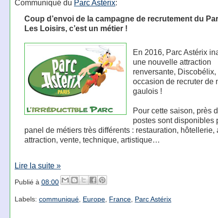
Communiqué du
Parc Astérix
:
Coup d’envoi de la campagne de recrutement du Par
Les Loisirs, c’est un métier !
En 2016, Parc Astérix i
une nouvelle attraction
renversante, Discobélix,
occasion de recruter de
gaulois !
Pour cette saison, près 
postes sont disponibles 
panel de métiers très différents : restauration, hôtellerie, 
attraction, vente, technique, artistique…
Lire la suite »
Publié à
08:00
Labels:
communiqué
,
Europe
,
France
,
Parc Astérix