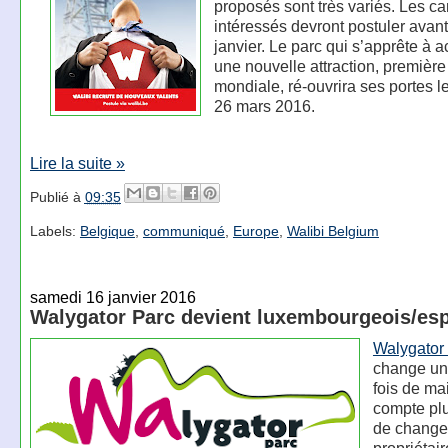
proposés sont très variés. Les c
intéressés devront postuler avant
janvier. Le parc qui s’apprête à ac
une nouvelle attraction, première
mondiale, ré-ouvrira ses portes 
26 mars 2016.
Lire la suite »
Publié à
09:35
Labels:
Belgique
,
communiqué
,
Europe
,
Walibi Belgium
samedi 16 janvier 2016
Walygator Parc devient luxembourgeois/es
Walygator
change un
fois de ma
compte pl
de change
propriétai