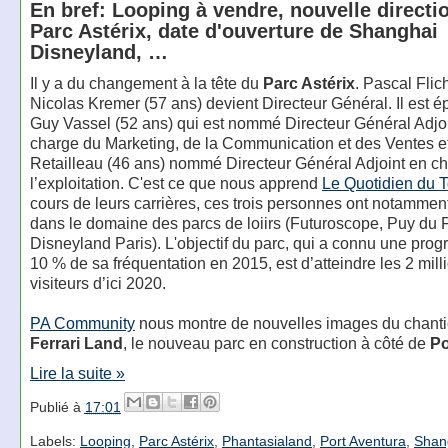
En bref: Looping à vendre, nouvelle directi
Parc Astérix, date d'ouverture de Shanghai
Disneyland, …
Il y a du changement à la tête du
Parc Astérix
. Pascal Flic
Nicolas Kremer (57 ans) devient Directeur Général. Il est é
Guy Vassel (52 ans) qui est nommé Directeur Général Adjo
charge du Marketing, de la Communication et des Ventes e
Retailleau (46 ans) nommé Directeur Général Adjoint en c
l’exploitation. C'est ce que nous apprend
Le Quotidien du 
cours de leurs carrières, ces trois personnes ont notamment
dans le domaine des parcs de loiirs (Futuroscope, Puy du 
Disneyland Paris). L'objectif du parc, qui a connu une prog
10 % de sa fréquentation en 2015, est d’atteindre les 2 mill
visiteurs d’ici 2020.
PA Community
nous montre de nouvelles images du chanti
Ferrari Land
, le nouveau parc en construction à côté de
Po
Lire la suite »
Publié à
17:01
Labels:
Looping
,
Parc Astérix
,
Phantasialand
,
Port Aventura
,
Shan