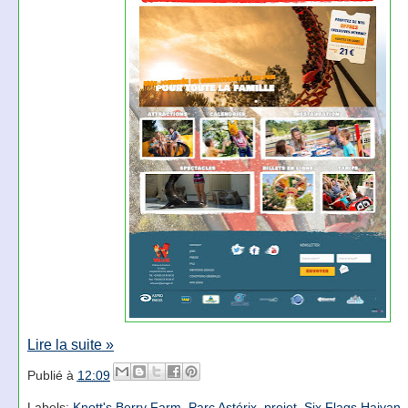
Lire la suite »
Publié à
12:09
Labels:
Knott's Berry Farm
,
Parc Astérix
,
projet
,
Six Flags Haiyan
,