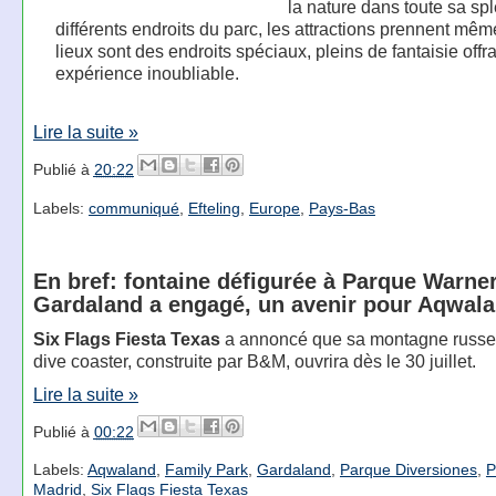
la nature dans toute sa sp
différents endroits du parc, les attractions prennent mêm
lieux sont des endroits spéciaux, pleins de fantaisie offr
expérience inoubliable.
Lire la suite »
Publié à
20:22
Labels:
communiqué
,
Efteling
,
Europe
,
Pays-Bas
En bref: fontaine défigurée à Parque Warner
Gardaland a engagé, un avenir pour Aqwal
Six Flags Fiesta Texas
a annoncé que sa montagne russe
dive coaster, construite par B&M, ouvrira dès le 30 juillet.
Lire la suite »
Publié à
00:22
Labels:
Aqwaland
,
Family Park
,
Gardaland
,
Parque Diversiones
,
P
Madrid
,
Six Flags Fiesta Texas