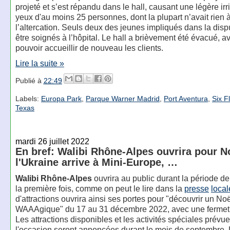
projeté et s’est répandu dans le hall, causant une légère irr
yeux d'au moins 25 personnes, dont la plupart n’avait rien 
l’altercation. Seuls deux des jeunes impliqués dans la disp
être soignés à l’hôpital. Le hall a brièvement été évacué, a
pouvoir accueillir de nouveau les clients.
Lire la suite »
Publié à
22:49
Labels:
Europa Park
,
Parque Warner Madrid
,
Port Aventura
,
Six F
Texas
mardi 26 juillet 2022
En bref: Walibi Rhône-Alpes ouvrira pour N
l'Ukraine arrive à Mini-Europe, …
Walibi Rhône-Alpes
ouvrira au public durant la période d
la première fois, comme on peut le lire dans la
presse
local
d'attractions ouvrira ainsi ses portes pour "découvrir un No
WAAAgique" du 17 au 31 décembre 2022, avec une fermetu
Les attractions disponibles et les activités spéciales prévu
l'occasion seront annoncées durant le mois de septembre.