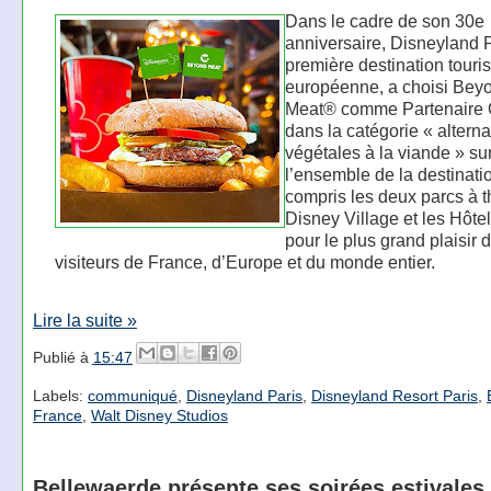
Dans le cadre de son 30e
anniversaire, Disneyland P
première destination touri
européenne, a choisi Bey
Meat® comme Partenaire O
dans la catégorie « alterna
végétales à la viande » su
l’ensemble de la destinatio
compris les deux parcs à 
Disney Village et les Hôte
pour le plus grand plaisir 
visiteurs de France, d’Europe et du monde entier.
Lire la suite »
Publié à
15:47
Labels:
communiqué
,
Disneyland Paris
,
Disneyland Resort Paris
,
France
,
Walt Disney Studios
Bellewaerde présente ses soirées estivales