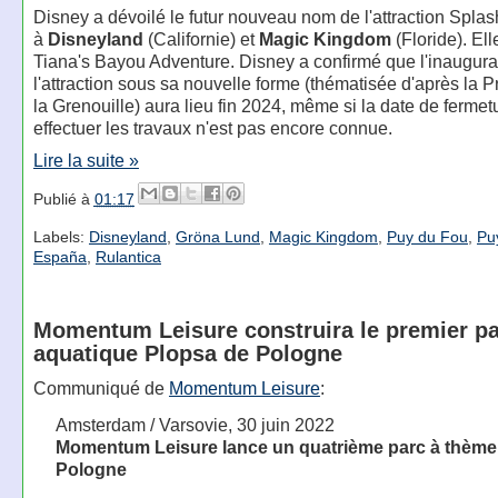
Disney a dévoilé le futur nouveau nom de l'attraction Spla
à
Disneyland
(Californie) et
Magic Kingdom
(Floride). Ell
Tiana's Bayou Adventure. Disney a confirmé que l'inaugura
l'attraction sous sa nouvelle forme (thématisée d'après la P
la Grenouille) aura lieu fin 2024, même si la date de fermet
effectuer les travaux n'est pas encore connue.
Lire la suite »
Publié à
01:17
Labels:
Disneyland
,
Gröna Lund
,
Magic Kingdom
,
Puy du Fou
,
Pu
España
,
Rulantica
Momentum Leisure construira le premier p
aquatique Plopsa de Pologne
Communiqué de
Momentum Leisure
:
Amsterdam / Varsovie, 30 juin 2022
Momentum Leisure lance un quatrième parc à thème
Pologne