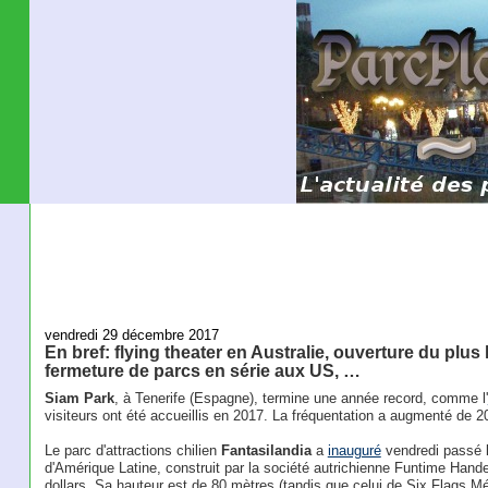
vendredi 29 décembre 2017
En bref: flying theater en Australie, ouverture du plus
fermeture de parcs en série aux US, …
Siam Park
, à Tenerife (Espagne), termine une année record, comme l'
visiteurs ont été accueillis en 2017. La fréquentation a augmenté de 2
Le parc d'attractions chilien
Fantasilandia
a
inauguré
vendredi passé l'a
d'Amérique Latine, construit par la société autrichienne Funtime Han
dollars. Sa hauteur est de 80 mètres (tandis que celui de Six Flags 