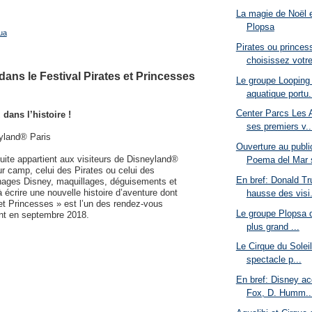
La magie de Noël 
Plopsa
ua
Pirates ou princes
choisissez votr
ans le Festival Pirates et Princesses
Le groupe Looping 
aquatique portu.
Center Parcs Les 
dans l’histoire !
ses premiers v..
eyland® Paris
Ouverture au publi
suite appartient aux visiteurs de Disneyland®
Poema del Mar s
ur camp, celui des Pirates ou celui des
En bref: Donald T
nages Disney, maquillages, déguisements et
écrire une nouvelle histoire d’aventure dont
hausse des visi.
s et Princesses » est l’un des rendez-vous
Le groupe Plopsa d
ent en septembre 2018.
plus grand ...
Le Cirque du Solei
spectacle p...
En bref: Disney ac
Fox, D. Humm..