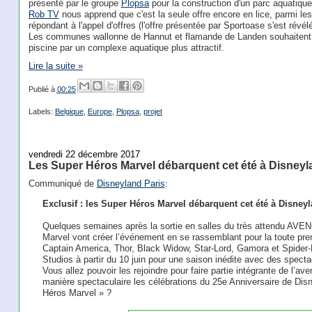
présenté par le groupe
Plopsa
pour la construction d'un parc aquatique
Rob TV
nous apprend que c'est la seule offre encore en lice, parmi les
répondant à l'appel d'offres (l'offre présentée par Sportoase s'est révél
Les communes wallonne de Hannut et flamande de Landen souhaitent a
piscine par un complexe aquatique plus attractif.
Lire la suite »
Publié à
00:25
Labels:
Belgique
,
Europe
,
Plopsa
,
projet
vendredi 22 décembre 2017
Les Super Héros Marvel débarquent cet été à Disneyl
Communiqué de
Disneyland Paris
:
Exclusif : les Super Héros Marvel débarquent cet été à Disney
Quelques semaines après la sortie en salles du très attendu A
Marvel vont créer l’événement en se rassemblant pour la toute prem
Captain America, Thor, Black Widow, Star-Lord, Gamora et Spider-M
Studios à partir du 10 juin pour une saison inédite avec des specta
Vous allez pouvoir les rejoindre pour faire partie intégrante de l’a
manière spectaculaire les célébrations du 25e Anniversaire de Disn
Héros Marvel » ?