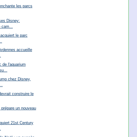
enchante les parcs
ses Disney:
e cam...
acquiert le parc
..
Ardennes accueille
.
c de l'aquarium
u...
rump chez Disney,
..
evrait construire le
l prépare un nouveau
quiert 21st Century
.