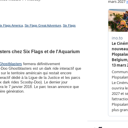
ix Flags America
,
Six Flags Great Adventure
,
Six Flags
sters chez Six Flags et de l'Aquarium
hostblasters
fermera définitivement
Doo Ghostblasters est un dark ride interactif que
ur le territoire américain qui restait encore
eractif dédié à la Ligue de la Justice et les parcs
 dark rides Scooby-Doo). Le dernier jour
ra le 7 janvier 2018. Le parc texan annonce que
ère génération.