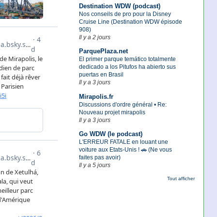
Destination WDW (podcast)
Nos conseils de pro pour la Disney
Cruise Line (Destination WDW épisode
908)
Il y a 2 jours
ParquePlaza.net
El primer parque temático totalmente
dedicado a los Pitufos ha abierto sus
puertas en Brasil
Il y a 3 jours
Mirapolis.fr
Discussions d'ordre général • Re:
Nouveau projet mirapolis
Il y a 3 jours
Go WDW (le podcast)
L'ERREUR FATALE en louant une
voiture aux Etats-Unis ! 🚗 (Ne vous
faites pas avoir)
Il y a 5 jours
Tout afficher