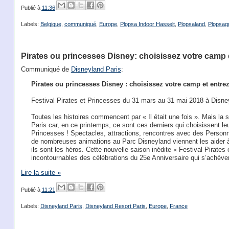
Publié à
11:36
Labels:
Belgique
,
communiqué
,
Europe
,
Plopsa Indoor Hasselt
,
Plopsaland
,
Plopsaq
Pirates ou princesses Disney: choisissez votre camp d
Communiqué de
Disneyland Paris
:
Pirates ou princesses Disney : choisissez votre camp et entrez 
Festival Pirates et Princesses du 31 mars au 31 mai 2018 à Disn
Toutes les histoires commencent par « Il était une fois ». Mais la 
Paris car, en ce printemps, ce sont ces derniers qui choisissent le
Princesses ! Spectacles, attractions, rencontres avec des Person
de nombreuses animations au Parc Disneyland viennent les aider à 
ils sont les héros. Cette nouvelle saison inédite « Festival Pirate
incontournables des célébrations du 25e Anniversaire qui s’achèv
Lire la suite »
Publié à
11:21
Labels:
Disneyland Paris
,
Disneyland Resort Paris
,
Europe
,
France