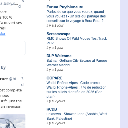
Forum Puyfolonaute
Parlez de ce que vous voulez, quand
vous voulez ! • Un site qui partage des
conseils sur le voyage à Bora Bora ?
Il y a 1 jour
Screamscape
RMC Shows Off Wild Moose Test Track
POV
Il y a 1 jour
DLP Welcome
Batman Gotham City Escape at Parque
Warner Madrid
Il y a 1 jour
OOPARC
Walibi Rhône-Alpes : Code promo
Walibi Rhône-Alpes : 7 % de réduction
sur les billets d’entrée en 2026 (Bon
plan)
Il y a 2 jours
RCDB
unknown - Shawar Land (Anabta, West
Bank, Palestine)
Il y a 2 jours