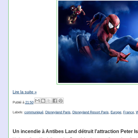
Lire la suite »
Publié à
21:50
Labels:
communiqué
,
Disneyland Paris
,
Disneyland Resort Paris
,
Europe
,
France
,
W
Un incendie à Antibes Land détruit l'attraction Peter I