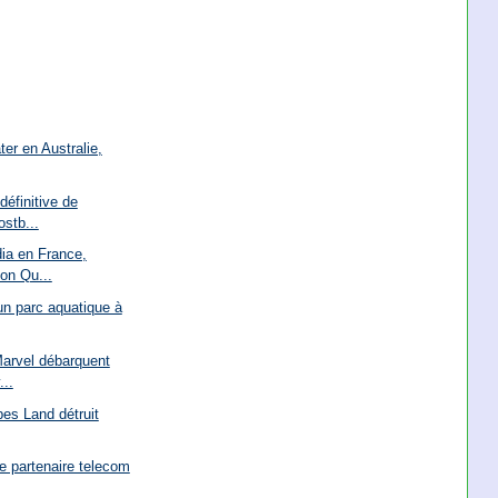
ter en Australie,
définitive de
stb...
ia en France,
on Qu...
un parc aquatique à
arvel débarquent
...
bes Land détruit
e partenaire telecom