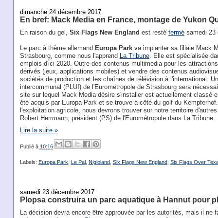
dimanche 24 décembre 2017
En bref: Mack Media en France, montage de Yukon Qu
En raison du gel,
Six Flags New England
est resté
fermé
samedi 23 
Le parc à thème allemand
Europa Park
va implanter sa filiale Mack 
Strasbourg, comme nous l'apprend
La Tribune
. Elle est spécialisée d
emplois d'ici 2020. Outre des contenus multimedia pour les attractions
dérivés (jeux, applications mobiles) et vendre des contenus audiovisue
sociétés de production et les chaînes de télévision à l'international. U
intercommunal (PLUI) de l'Eurométropole de Strasbourg sera nécessaire
site sur lequel Mack Media désire s'installer est actuellement classé e
été acquis par Europa Park et se trouve à côté du golf du Kempferhof
l'exploitation agricole, nous devrons trouver sur notre territoire d'autr
Robert Herrmann, président (PS) de l'Eurométropole dans La Tribune.
Lire la suite »
Publié à
10:16
Labels:
Europa Park
,
Le Pal
,
Nigloland
,
Six Flags New England
,
Six Flags Over Tex
samedi 23 décembre 2017
Plopsa construira un parc aquatique à Hannut pour pl
La décision devra encore être approuvée par les autorités, mais il ne f