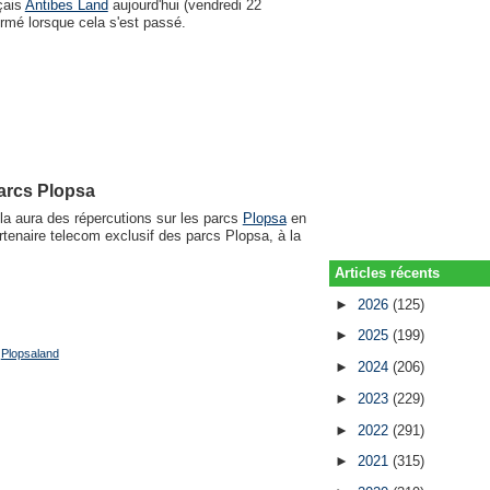
nçais
Antibes Land
aujourd'hui (vendredi 22
fermé lorsque cela s'est passé.
parcs Plopsa
la aura des répercutions sur les parcs
Plopsa
en
rtenaire telecom exclusif des parcs Plopsa, à la
Articles récents
►
2026
(125)
►
2025
(199)
,
Plopsaland
►
2024
(206)
►
2023
(229)
►
2022
(291)
►
2021
(315)