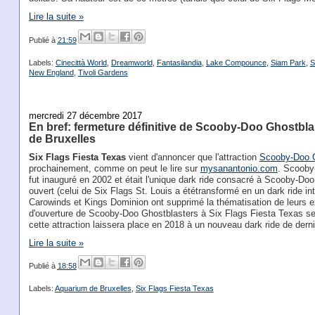
Lire la suite »
Publié à
21:59
Labels:
Cinecittà World
,
Dreamworld
,
Fantasilandia
,
Lake Compounce
,
Siam Park
,
S
New England
,
Tivoli Gardens
mercredi 27 décembre 2017
En bref: fermeture définitive de Scooby-Doo Ghostbla
de Bruxelles
Six Flags Fiesta Texas
vient d'annoncer que l'attraction
Scooby-Doo G
prochainement, comme on peut le lire sur
mysanantonio.com
. Scooby-
fut inauguré en 2002 et était l'unique dark ride consacré à Scooby-Doo s
ouvert (celui de Six Flags St. Louis a ététransformé en un dark ride int
Carowinds et Kings Dominion ont supprimé la thématisation de leurs ex
d'ouverture de Scooby-Doo Ghostblasters à Six Flags Fiesta Texas se
cette attraction laissera place en 2018 à un nouveau dark ride de derni
Lire la suite »
Publié à
18:58
Labels:
Aquarium de Bruxelles
,
Six Flags Fiesta Texas