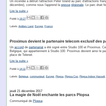
Un incendie a détruit l'attraction Peter Island au parc d'attractions fra
décembre), comme nous l'apprend la
presse
régionale
. Le parc était 
Lire la suite »
Publié à
19:27
Labels:
Antibes Land
,
Europe
,
France
Proximus devient le partenaire telecom exclusif des 
Un
accord
de
partenariat
a été signé entre Studio 100 et Proximus. Ce
Belgique, qui appartiennent à Studio 100. Proximus devient ainsi le pa
place de Telenet.
Lire la suite »
Publié à
14:11
Labels:
Belgique
,
communiqué
,
Europe
,
Plopsa
,
Plopsa Coo
,
Plopsa Indoor Hasselt
jeudi 21 décembre 2017
La magie de Noël enchante les parcs Plopsa
Communiqué de
Plopsa
: