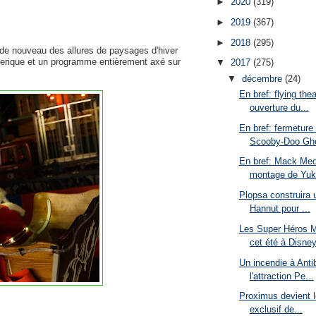
►
2020
(319)
►
2019
(367)
►
2018
(295)
de nouveau des allures de paysages d'hiver
erique et un programme entièrement axé sur
▼
2017
(275)
▼
décembre
(24)
En bref: flying thea
ouverture du...
En bref: fermeture 
Scooby-Doo Gho
En bref: Mack Med
montage de Yuk
Plopsa construira 
Hannut pour ...
Les Super Héros M
cet été à Disney
Un incendie à Anti
l'attraction Pe...
Proximus devient l
exclusif de...