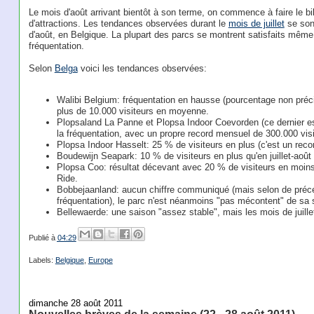
Le mois d'août arrivant bientôt à son terme, on commence à faire le bil
d'attractions. Les tendances observées durant le
mois de juillet
se son
d'août, en Belgique. La plupart des parcs se montrent satisfaits même
fréquentation.
Selon
Belga
voici les tendances observées:
Walibi Belgium: fréquentation en hausse (pourcentage non préci
plus de 10.000 visiteurs en moyenne.
Plopsaland La Panne et Plopsa Indoor Coevorden (ce dernier e
la fréquentation, avec un propre record mensuel de 300.000 vis
Plopsa Indoor Hasselt: 25 % de visiteurs en plus (c'est un reco
Boudewijn Seapark: 10 % de visiteurs en plus qu'en juillet-août
Plopsa Coo: résultat décevant avec 20 % de visiteurs en moin
Ride.
Bobbejaanland: aucun chiffre communiqué (mais selon de précéd
fréquentation), le parc n'est néanmoins "pas mécontent" de sa 
Bellewaerde: une saison "assez stable", mais les mois de juillet
Publié à
04:29
Labels:
Belgique
,
Europe
dimanche 28 août 2011
Nouvelles brèves de la semaine (22 - 28 août 2011)