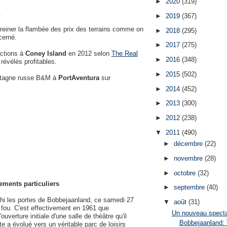
►
2020
(319)
.
►
2019
(367)
freiner la flambée des prix des terrains comme on
►
2018
(295)
cerné.
►
2017
(275)
actions à
Coney Island
en 2012 selon
The Real
►
2016
(348)
révélés profitables.
►
2015
(502)
montagne russe B&M à
PortAventura
sur
►
2014
(452)
►
2013
(300)
►
2012
(238)
▼
2011
(490)
►
décembre
(22)
►
novembre
(28)
►
octobre
(32)
sements particuliers
►
septembre
(40)
chi les portes de Bobbejaanland, ce samedi 27
▼
août
(31)
r fou. C'est effectivement en 1961 que
Un nouveau specta
verture initiale d'une salle de théâtre qu'il
Bobbejaanland:
e a évolué vers un véritable parc de loisirs