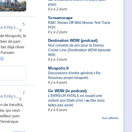
plan)
Il y a 2 jours
Screamscape
RMC Shows Off Wild Moose Test Track
POV
Il y a 2 jours
Destination WDW (podcast)
Nos conseils de pro pour la Disney
Cruise Line (Destination WDW épisode
908)
Il y a 3 jours
Mirapolis.fr
Discussions d'ordre général • Re:
Nouveau projet mirapolis
Il y a 4 jours
Go WDW (le podcast)
L'ERREUR FATALE en louant une
voiture aux Etats-Unis ! 🚗 (Ne vous
faites pas avoir)
Il y a 6 jours
Tout afficher