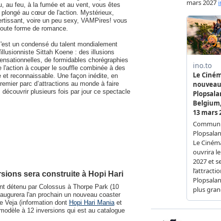
u, au feu, à la fumée et au vent, vous êtes
t plongé au cœur de l'action. Mystérieux,
rtissant, voire un peu sexy, VAMPires! vous
 toute forme de romance.
'est un condensé du talent mondialement
illusionniste Sittah Koene : des illusions
ensationnelles, de formidables chorégraphies
 l'action à couper le souffle combinée à des
 et reconnaissable. Une façon inédite, en
remier parc d’attractions au monde à faire
écouvrir plusieurs fois par jour ce spectacle
ions sera construite à Hopi Hari
nt détenu par Colossus à Thorpe Park (10
augurera l'an prochain un nouveau coaster
e Veja (information dont
Hopi Hari Mania
et
u modèle à 12 inversions qui est au catalogue