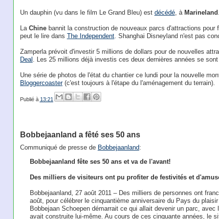
Un dauphin (vu dans le film Le Grand Bleu) est
décédé
, à
Marineland
La
Chine
bannit la construction de nouveaux parcs d'attractions pour 
peut le lire dans
The Independent
. Shanghai Disneyland n'est pas con
Zamperla prévoit d'investir 5 millions de dollars pour de nouvelles attr
Deal
. Les 25 millions déjà investis ces deux dernières années se sont 
Une série de photos de l'état du chantier ce lundi pour la nouvelle 
Bloggercoaster
(c'est toujours à l'étape du l'aménagement du terrain).
Publié à
13:21
Bobbejaanland a fêté ses 50 ans
Communiqué de presse de
Bobbejaanland
:
Bobbejaanland fête ses 50 ans et va de l'avant!
Des milliers de visiteurs ont pu profiter de festivités et d'amu
Bobbejaanland, 27 août 2011 – Des milliers de personnes ont fran
août, pour célébrer le cinquantième anniversaire du Pays du plaisi
Bobbejaan Schoepen démarrait ce qui allait devenir un parc, avec l'ou
avait construite lui-même. Au cours de ces cinquante années, le sit