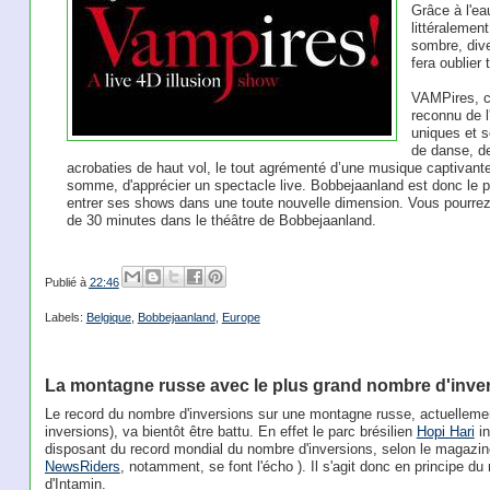
Grâce à l'ea
littéralemen
sombre, dive
fera oublier
VAMPires, c
reconnu de l'
uniques et s
de danse, de
acrobaties de haut vol, le tout agrémenté d’une musique captivante
somme, d'apprécier un spectacle live. Bobbejaanland est donc le p
entrer ses shows dans une toute nouvelle dimension. Vous pourrez d
de 30 minutes dans le théâtre de Bobbejaanland.
Publié à
22:46
Labels:
Belgique
,
Bobbejaanland
,
Europe
La montagne russe avec le plus grand nombre d'invers
Le record du nombre d'inversions sur une montagne russe, actuelleme
inversions), va bientôt être battu. En effet le parc brésilien
Hopi Hari
in
disposant du record mondial du nombre d'inversions, selon le magazin
NewsRiders
, notamment, se font l'écho ). Il s'agit donc en principe d
d'Intamin.