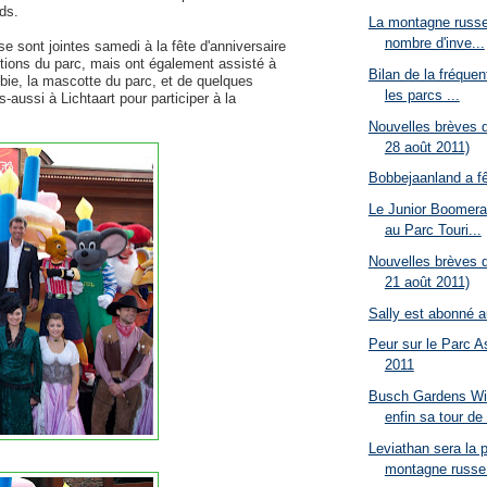
ds.
La montagne russe
nombre d'inve...
se sont jointes samedi à la fête d'anniversaire
ctions du parc, mais ont également assisté à
Bilan de la fréquen
bbie, la mascotte du parc, et de quelques
les parcs ...
-aussi à Lichtaart pour participer à la
Nouvelles brèves d
28 août 2011)
Bobbejaanland a f
Le Junior Boomeran
au Parc Touri...
Nouvelles brèves d
21 août 2011)
Sally est abonné 
Peur sur le Parc A
2011
Busch Gardens Wil
enfin sa tour de 
Leviathan sera la 
montagne russe 