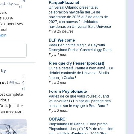
ParquePlaza.net
Universal Orlando presenta su
celebración navideña del 14 de
noviembre de 2026 al 3 de enero de
2027, con nuevas festividades
navideñas en Universal Epic Universe
Il y a 19 heures
DLP Welcome
Peek Behind the Magic: A Day with
Disneyland Paris’s Cosmetology Team
Il y a 1 jour
Rien que d'y Penser (podcast)
L'une a détesté, l'autre a bien aimé... Le
débrief contrasté de Universal Studio
Japan, à Osaka !
Il y a 1 jour
Forum Puyfolonaute
Parlez de ce que vous voulez, quand
vous voulez ! • Un site qui partage des
conseils sur le voyage à Bora Bora ?
Il y a 2 jours
OOPARC
Plopsaland De Panne : Code promo
Plopsaland : Jusqu’à 15 % de réduction
sur les billets d’entrée en 2026 (Bon