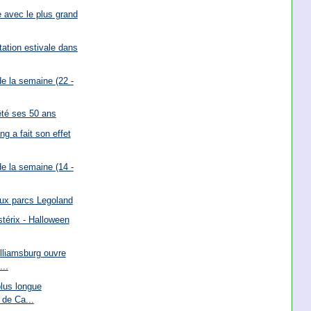
 avec le plus grand
tation estivale dans
e la semaine (22 -
êté ses 50 ans
g a fait son effet
e la semaine (14 -
aux parcs Legoland
stérix - Halloween
liamsburg ouvre
...
plus longue
de Ca...