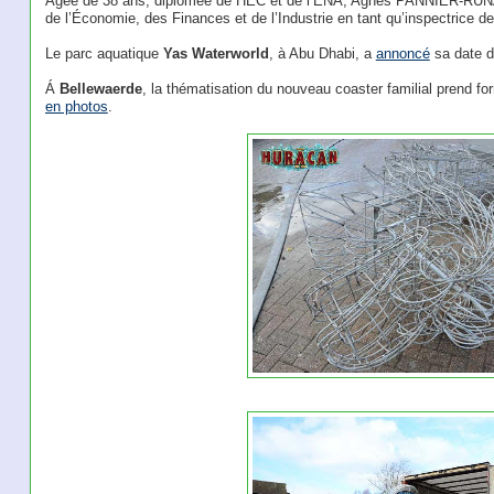
Âgée de 38 ans, diplômée de HEC et de l’ENA, Agnès PANNIER-RUNA
de l’Économie, des Finances et de l’Industrie en tant qu’inspectrice d
Le parc aquatique
Yas Waterworld
, à Abu Dhabi, a
annoncé
sa date d'
Á
Bellewaerde
, la thématisation du nouveau coaster familial prend fo
en photos
.