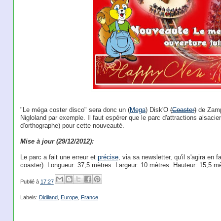
"Le méga coster disco" sera donc un (
Mega
) Disk'O
(
Coaster
)
de Zamp
Nigloland par exemple. Il faut espérer que le parc d'attractions alsaci
d'orthographe) pour cette nouveauté.
Mise à jour (29/12/2012):
Le parc a fait une erreur et
précise
, via sa newsletter, qu'il s'agira en
coaster). Longueur: 37,5 mètres. Largeur: 10 mètres. Hauteur: 15,5 mè
Publié à
17:27
Labels:
Didiland
,
Europe
,
France