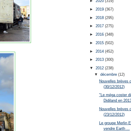
►
2020
(319)
►
2019
(367)
►
2018
(295)
►
2017
(275)
►
2016
(348)
►
2015
(502)
►
2014
(452)
►
2013
(300)
▼
2012
(238)
▼
décembre
(12)
Nouvelles brèves 
(30/12/2012)
"Le méga coster di
Didiland en 201
Nouvelles brèves 
(23/12/2012)
Le groupe Merlin E
vendre Earth ...