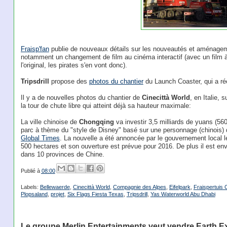
Fraisp'fan
publie de nouveaux détails sur les nouveautés et aménage
notamment un changement de film au cinéma interactif (avec un film à
l'original, les pirates s'en vont donc).
Tripsdrill
propose des
photos du chantier
du Launch Coaster, qui a r
Il y a de nouvelles photos du chantier de
Cinecittà World
, en Italie, 
la tour de chute libre qui atteint déjà sa hauteur maximale:
La ville chinoise de
Chongqing
va investir 3,5 milliards de yuans (560
parc à thème du "style de Disney" basé sur une personnage (chinois)
Global Times
. La nouvelle a été annoncée par le gouvernement local l
500 hectares et son ouverture est prévue pour 2016. De plus il est en
dans 10 provinces de Chine.
Publié à
08:00
Labels:
Bellewaerde
,
Cinecittà World
,
Compagnie des Alpes
,
Eifelpark
,
Fraispertuis C
Plopsaland
,
projet
,
Six Flags Fiesta Texas
,
Tripsdrill
,
Yas Waterworld Abu Dhabi
Le groupe Merlin Entertainments veut vendre Earth E