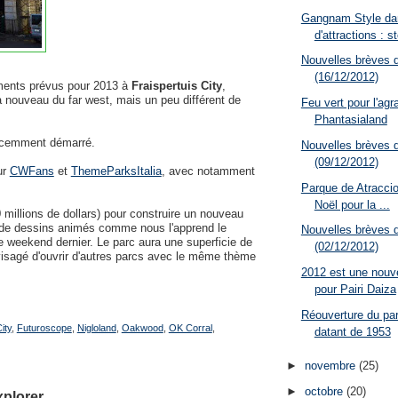
Gangnam Style dan
d'attractions : st
Nouvelles brèves 
(16/12/2012)
ments prévus pour 2013 à
Fraispertuis City
,
 nouveau du far west, mais un peu différent de
Feu vert pour l'ag
Phantasialand
écemment démarré.
Nouvelles brèves 
(09/12/2012)
sur
CWFans
et
ThemeParksItalia
, avec notamment
Parque de Atraccio
Noël pour la ...
 millions de dollars) pour construire un nouveau
 de dessins animés comme nous l'apprend le
Nouvelles brèves 
e weekend dernier. Le parc aura une superficie de
(02/12/2012)
visagé d'ouvrir d'autres parcs avec le même thème
2012 est une nouve
pour Pairi Daiza
Réouverture du parc
ity
,
Futuroscope
,
Nigloland
,
Oakwood
,
OK Corral
,
datant de 1953
►
novembre
(25)
►
octobre
(20)
xplorer