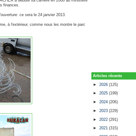
CHER a débuté sa carrière en 2000 au ministère
es finances.
ouverture: ce sera le 24 janvier 2013.
rme, à l'extérieur, comme nous les montre le parc
Articles récents
►
2026
(125)
►
2025
(199)
►
2024
(206)
►
2023
(229)
►
2022
(291)
►
2021
(315)