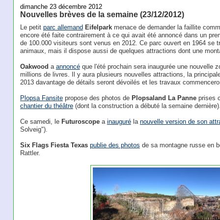
dimanche 23 décembre 2012
Nouvelles brèves de la semaine (23/12/2012)
Le petit
parc allemand
Eifelpark
menace de demander la faillite comm
encore été faite contrairement à ce qui avait été annoncé dans un pre
de 100.000 visiteurs sont venus en 2012. Ce parc ouvert en 1964 se t
animaux, mais il dispose aussi de quelques attractions dont une monta
Oakwood
a
annoncé
que l'été prochain sera inaugurée une nouvelle z
millions de livres. Il y aura plusieurs nouvelles attractions, la princi
2013 davantage de détails seront dévoilés et les travaux commencero
Plopsa Fansite
propose des photos de
Plopsaland La Panne
prises c
chantier du théâtre
(dont la construction a débuté la semaine dernière)
Ce samedi, le
Futuroscope
a
inauguré
la
nouvelle version de son att
Solveig").
Six Flags Fiesta Texas
publie des photos
de sa montagne russe en boi
Rattler.