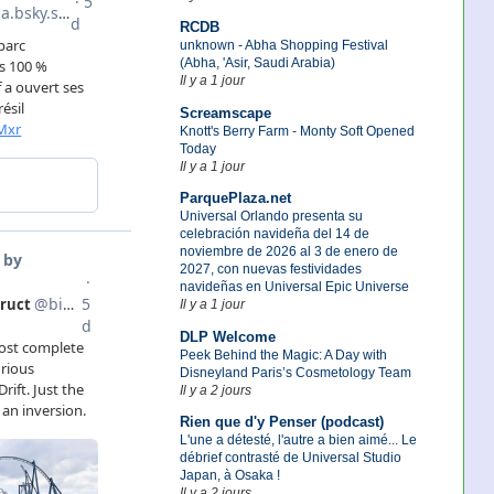
RCDB
unknown - Abha Shopping Festival
(Abha, 'Asir, Saudi Arabia)
Il y a 1 jour
Screamscape
Knott's Berry Farm - Monty Soft Opened
Today
Il y a 1 jour
ParquePlaza.net
Universal Orlando presenta su
celebración navideña del 14 de
noviembre de 2026 al 3 de enero de
2027, con nuevas festividades
navideñas en Universal Epic Universe
Il y a 1 jour
DLP Welcome
Peek Behind the Magic: A Day with
Disneyland Paris’s Cosmetology Team
Il y a 2 jours
Rien que d'y Penser (podcast)
L'une a détesté, l'autre a bien aimé... Le
débrief contrasté de Universal Studio
Japan, à Osaka !
Il y a 2 jours