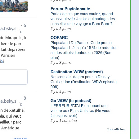
Forum Puyfolonaute
Parlez de ce que vous voulez, quand
vous voulez ! • Un site qui partage des
conseils sur le voyage à Bora Bora ?
Il y a 3 jours
OOPARC
Plopsaland De Panne : Code promo
Plopsaland : Jusqu’à 15 % de réduction
sur les billets d’entrée en 2026 (Bon
plan)
Il y a 3 jours
Destination WDW (podcast)
Nos conseils de pro pour la Disney
Cruise Line (Destination WDW épisode
908)
Il y a 4 jours
Go WDW (le podcast)
L'ERREUR FATALE en louant une
voiture aux Etats-Unis ! 🚗 (Ne vous
faites pas avoir)
Il y a 1 semaine
Tout afficher