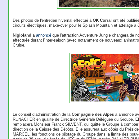
Des photos de l'entretien hivernal effectué à
OK Corral
ont été publié
circuits électriques, make-over pour le Splash Mountain et attelage à
Nigloland
a
annoncé
que l'attraction Adventure Jungle changera de n
effectuée durant l'inter-saison (avec notamment de nouveaux animatron
Cruise.
Le conseil d’administration de la
Compagnie des Alpes
a annoncé a
RUNACHER en qualité de Directrice Générale Déléguée du Groupe. Elle
remplacera Monsieur Franck SILVENT, qui quitte le Groupe à compter d
direction de la Caisse des Dépôts. Elle assurera aux côtés du Présid
MARCEL, les fonctions de pilotage du Groupe dans la limite des pouvoi