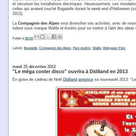
et sécuriser les installations électriques. Heureusement, ces inondati
celles qui avaient touché Bagatelle durant le week-end d'Halloween (
2013).
La
Compagnie des Alpes
veut diversifier ses activités, avec de no
indoor sous marque Walibi et Astérix pour se mettre à l'abri des aléas
Publié à
08:00
Labels:
Bagatelle
,
Compagnie des Alpes
,
Parc Astérix
,
Walibi
,
Walygator Parc
mardi 25 décembre 2012
"Le méga coster disco" ouvrira à Didiland en 2013
En guise de cadeau de Noël
Didiland
annonce
sa nouveauté 2013: "Le