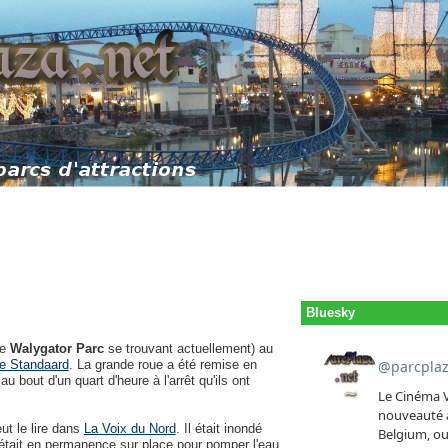
Bluesky
de
Walygator Parc
se trouvant actuellement) au
e Standaard
. La grande roue a été remise en
 bout d'un quart d'heure à l'arrêt qu'ils ont
t le lire dans
La Voix du Nord
. Il était inondé
était en permanence sur place pour pomper l'eau