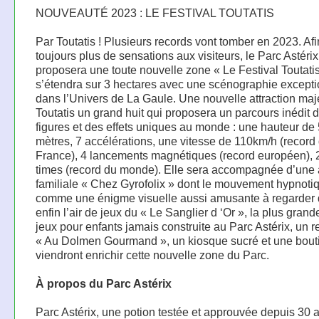
NOUVEAUTÉ 2023 : LE FESTIVAL TOUTATIS
Par Toutatis ! Plusieurs records vont tomber en 2023. Afin 
toujours plus de sensations aux visiteurs, le Parc Astérix
proposera une toute nouvelle zone « Le Festival Toutatis
s’étendra sur 3 hectares avec une scénographie excepti
dans l’Univers de La Gaule. Une nouvelle attraction ma
Toutatis un grand huit qui proposera un parcours inédit 
figures et des effets uniques au monde : une hauteur de
mètres, 7 accélérations, une vitesse de 110km/h (record
France), 4 lancements magnétiques (record européen), 2
times (record du monde). Elle sera accompagnée d’une a
familiale « Chez Gyrofolix » dont le mouvement hypnoti
comme une énigme visuelle aussi amusante à regarder q
enfin l’air de jeux du « Le Sanglier d ‘Or », la plus grand
jeux pour enfants jamais construite au Parc Astérix, un r
« Au Dolmen Gourmand », un kiosque sucré et une bout
viendront enrichir cette nouvelle zone du Parc.
À propos du Parc Astérix
Parc Astérix, une potion testée et approuvée depuis 30 