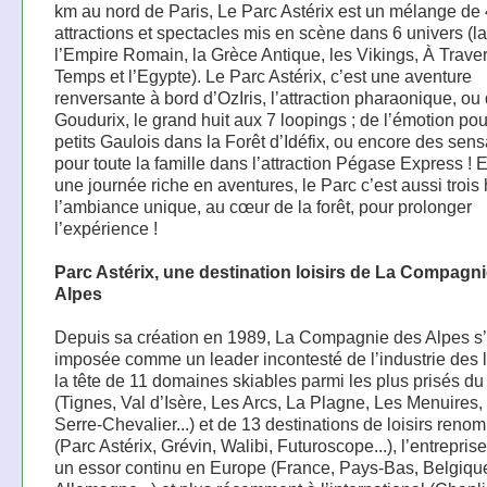
km au nord de Paris, Le Parc Astérix est un mélange de
attractions et spectacles mis en scène dans 6 univers (l
l’Empire Romain, la Grèce Antique, les Vikings, À Traver
Temps et l’Egypte). Le Parc Astérix, c’est une aventure
renversante à bord d’OzIris, l’attraction pharaonique, ou
Goudurix, le grand huit aux 7 loopings ; de l’émotion pou
petits Gaulois dans la Forêt d’Idéfix, ou encore des sens
pour toute la famille dans l’attraction Pégase Express ! 
une journée riche en aventures, le Parc c’est aussi trois 
l’ambiance unique, au cœur de la forêt, pour prolonger
l’expérience !
Parc Astérix, une destination loisirs de La Compagn
Alpes
Depuis sa création en 1989, La Compagnie des Alpes s’
imposée comme un leader incontesté de l’industrie des lo
la tête de 11 domaines skiables parmi les plus prisés d
(Tignes, Val d’Isère, Les Arcs, La Plagne, Les Menuires,
Serre-Chevalier...) et de 13 destinations de loisirs ren
(Parc Astérix, Grévin, Walibi, Futuroscope...), l’entrepris
un essor continu en Europe (France, Pays-Bas, Belgiqu