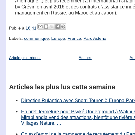
Allemagne...) et plus récemment à l’international (Chapl
by Grévin en avril 2016 et des contrats d’assistance ingé
management en Russie, au Maroc et au Japon).
Publié à
18:41
Labels:
communiqué
,
Europe
,
France
,
Parc Astérix
Article plus récent
Accueil
Art
Articles les plus lus cette semaine
Direction Rulantica avec Snorri Touren à Europa-Par
En bref: fermeture pour Psyké Underground à Walibi 
Mirabilandia vend des attractions, bientôt une rivière
Villages Nature, …
Coup d’envoi de la campagne de recrutement du Parc