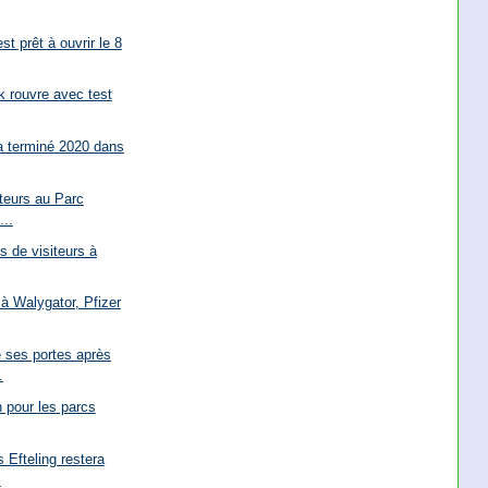
t prêt à ouvrir le 8
k rouvre avec test
a terminé 2020 dans
iteurs au Parc
...
ns de visiteurs à
 à Walygator, Pfizer
 ses portes après
.
n pour les parcs
 Efteling restera
.