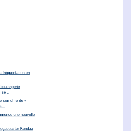
a fréquentation en
 boulangerie
 se ...
 son offre de «
...
annonce une nouvelle
megacoaster Kondaa