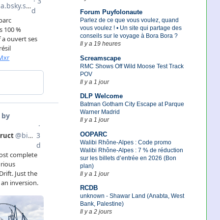
Forum Puyfolonaute
Parlez de ce que vous voulez, quand
vous voulez ! • Un site qui partage des
conseils sur le voyage à Bora Bora ?
Il y a 19 heures
Screamscape
RMC Shows Off Wild Moose Test Track
POV
Il y a 1 jour
DLP Welcome
Batman Gotham City Escape at Parque
Warner Madrid
Il y a 1 jour
OOPARC
Walibi Rhône-Alpes : Code promo
Walibi Rhône-Alpes : 7 % de réduction
sur les billets d’entrée en 2026 (Bon
plan)
Il y a 1 jour
RCDB
unknown - Shawar Land (Anabta, West
Bank, Palestine)
Il y a 2 jours