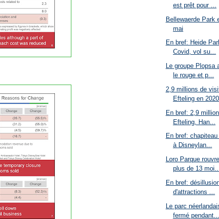
est prêt pour ...
Bellewaerde Park es
mai
En bref: Heide Par
Covid, vol su...
Le groupe Plopsa 
le rouge et p...
2,9 millions de vis
Efteling en 2020
En bref: 2,9 millio
Efteling, Han...
En bref: chapiteau
à Disneylan...
Loro Parque rouvre
plus de 13 moi..
En bref: désillusio
d'attractions ...
Le parc néerlandais
fermé pendant..