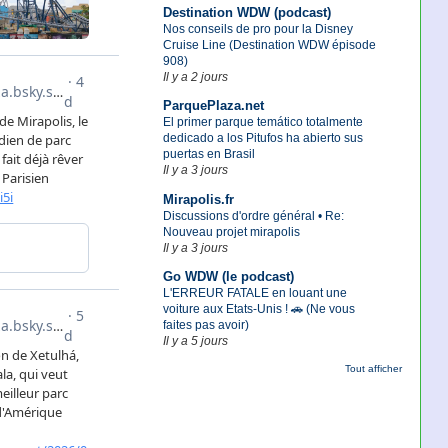
Destination WDW (podcast)
Nos conseils de pro pour la Disney
Cruise Line (Destination WDW épisode
908)
Il y a 2 jours
ParquePlaza.net
El primer parque temático totalmente
dedicado a los Pitufos ha abierto sus
puertas en Brasil
Il y a 3 jours
Mirapolis.fr
Discussions d'ordre général • Re:
Nouveau projet mirapolis
Il y a 3 jours
Go WDW (le podcast)
L'ERREUR FATALE en louant une
voiture aux Etats-Unis ! 🚗 (Ne vous
faites pas avoir)
Il y a 5 jours
Tout afficher