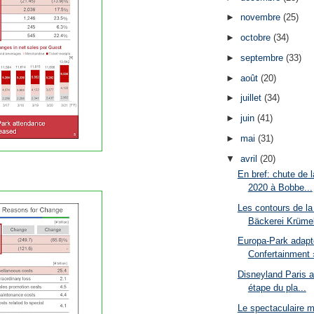
►
novembre
(25)
►
octobre
(34)
►
septembre
(33)
►
août
(20)
►
juillet
(34)
►
juin
(41)
►
mai
(31)
▼
avril
(20)
En bref: chute de l
2020 à Bobbe...
Les contours de la
Bäckerei Krümel
Europa-Park adapte
Confertainment »
Disneyland Paris 
étape du pla...
Le spectaculaire 