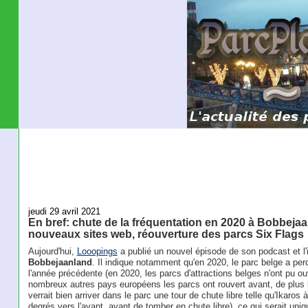
jeudi 29 avril 2021
En bref: chute de la fréquentation en 2020 à Bobbeja
nouveaux sites web, réouverture des parcs Six Flags
Aujourd'hui,
Looopings
a publié un nouvel épisode de son podcast et l'i
Bobbejaanland
. Il indique notamment qu'en 2020, le parc belge a per
l'année précédente (en 2020, les parcs d'attractions belges n'ont pu ouvr
nombreux autres pays européens les parcs ont rouvert avant, de plus la
verrait bien arriver dans le parc une tour de chute libre telle qu'Ikaros
degrés vers l'avant, avant de tomber en chute libre), ce qui serait uniq