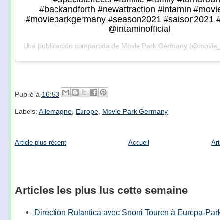
#backandforth #newattraction #intamin #movi
#movieparkgermany #season2021 #saison2021 #
@intaminofficial
Una publicación compartida de
Movie Park Germany
(@movie_park_
Publié à
16:53
Labels:
Allemagne
,
Europe
,
Movie Park Germany
Article plus récent
Accueil
Art
Articles les plus lus cette semaine
Direction Rulantica avec Snorri Touren à Europa-Par