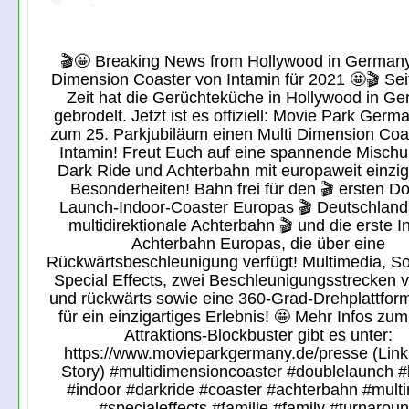
🎬🤩 Breaking News from Hollywood in Germany
Dimension Coaster von Intamin für 2021 🤩🎬 Seit
Zeit hat die Gerüchteküche in Hollywood in G
gebrodelt. Jetzt ist es offiziell: Movie Park Germ
zum 25. Parkjubiläum einen Multi Dimension Coa
Intamin! Freut Euch auf eine spannende Misch
Dark Ride und Achterbahn mit europaweit einzig
Besonderheiten! Bahn frei für den 🎬 ersten D
Launch-Indoor-Coaster Europas 🎬 Deutschland
multidirektionale Achterbahn 🎬 und die erste I
Achterbahn Europas, die über eine
Rückwärtsbeschleunigung verfügt! Multimedia, 
Special Effects, zwei Beschleunigungsstrecken v
und rückwärts sowie eine 360-Grad-Drehplattfor
für ein einzigartiges Erlebnis! 🤩 Mehr Infos zu
Attraktions-Blockbuster gibt es unter:
https://www.movieparkgermany.de/presse (Link 
Story) #multidimensioncoaster #doublelaunch 
#indoor #darkride #coaster #achterbahn #mult
#specialeffects #familie #family #turnarou