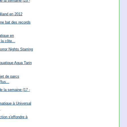
e la semaine (25 -
iland en 2012
ne bat des records
tique en
la côte...
orror Nights Starring
quatique Aqua Tarin
jet de parcs
Rus...
e la semaine (17 -
matique à Universal
.
ction s'effondre à