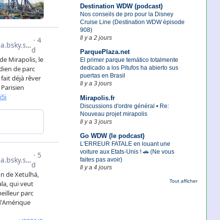
Destination WDW (podcast)
Nos conseils de pro pour la Disney
Cruise Line (Destination WDW épisode
908)
Il y a 2 jours
ParquePlaza.net
El primer parque temático totalmente
dedicado a los Pitufos ha abierto sus
puertas en Brasil
Il y a 3 jours
Mirapolis.fr
Discussions d'ordre général • Re:
Nouveau projet mirapolis
Il y a 3 jours
Go WDW (le podcast)
L'ERREUR FATALE en louant une
voiture aux Etats-Unis ! 🚗 (Ne vous
faites pas avoir)
Il y a 4 jours
Tout afficher