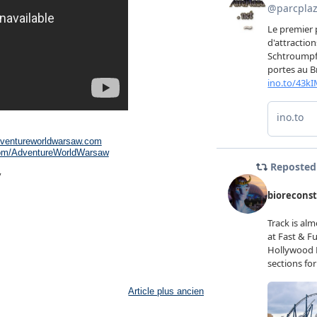
ventureworldwarsaw.com
om/AdventureWorldWarsaw
y
Article plus ancien