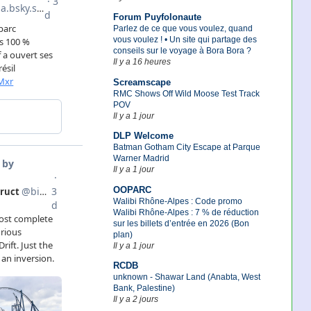
Forum Puyfolonaute
Parlez de ce que vous voulez, quand
vous voulez ! • Un site qui partage des
conseils sur le voyage à Bora Bora ?
Il y a 16 heures
Screamscape
RMC Shows Off Wild Moose Test Track
POV
Il y a 1 jour
DLP Welcome
Batman Gotham City Escape at Parque
Warner Madrid
Il y a 1 jour
OOPARC
Walibi Rhône-Alpes : Code promo
Walibi Rhône-Alpes : 7 % de réduction
sur les billets d’entrée en 2026 (Bon
plan)
Il y a 1 jour
RCDB
unknown - Shawar Land (Anabta, West
Bank, Palestine)
Il y a 2 jours