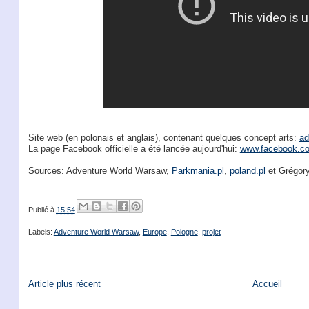
Site web (en polonais et anglais), contenant quelques concept arts:
ad
La page Facebook officielle a été lancée aujourd'hui:
www.facebook.c
Sources: Adventure World Warsaw,
Parkmania.pl
,
poland.pl
et Grégor
Publié à
15:54
Labels:
Adventure World Warsaw
,
Europe
,
Pologne
,
projet
Article plus récent
Accueil