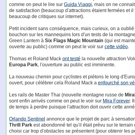
comme on peut le lire sur
Guida Viaggi
, mais on ne connait
de satisfaction (beaucoup d'attractions étaient fermées et il
beaucoup de critiques sur internet).
Petit incident sans conséquence, mais curieux, on a oublié 
bouchon sur les mannequins lors d'un tests de la montagn
Green Lantern à
Six Flags Magic Mountain
(qui est maint
ouverte au public) comme on peut le voir sur
cette vidéo
.
Thomas et Roland Mack
ont testé
la nouvelle attraction Vol
Europa Park
, l'ouverture au public est imminente.
La nouveau chemin pour cyclistes et piétons le long d'Euro
ouvert, pour célébrer cela Roland Mack a
enfourché son vé
Les rails de Master Thai (nouvelle montagne russe de
Mira
sont enfin arrivés comme on peut le voir sur
Mira Forever
. 
de temps à perdre puisque l'attraction doit ouvrir cette anné
Orlando Sentinel
annonce que le projet de parc à sensati
Thrill Park
est abondonné tel qu'il était prévu sur le terrain 
choisi car trop d'obstacles se présentent (pour obtenir les p