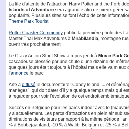
La file d'attente de l'attraction Harry Potter and the Forbid
Islands of Adventure
sera agrandie afin de mieux gérer s
popularité. Plusieurs sites se font l'écho de cette informatio
Theme Park Tourist
.
Roller Coaster Community
publie la première photo des tra
Master Thai Max Adventures à
Mirabilandia
, montagne russ
ouvrir très prochainement.
Le Crazy Action Stunt Show a repris jeudi à
Movie Park G
cascadeuse blessée par une chute d'une dizaine de mètres 
quelques jours était toujours à l'hôpital mais elle va mieu
l'
annonce
le parc.
Arte a
diffusé
le documentaire "Coney Island, ... et déména
manèges", qui doit dater d'il y a quelque temps mais qui est
à regarder pour voir l'évolution de cet endroit emblématique
Succès en Belgique pour les parcs indoor avec le (mauvais
y a actuellement. Les parcs d'attractions en plein air subis
diminutions de visiteurs par rapport à la même période l'an
% à Bobbejaanland, -10 % à Walibi Belgium et -25 % à Bel