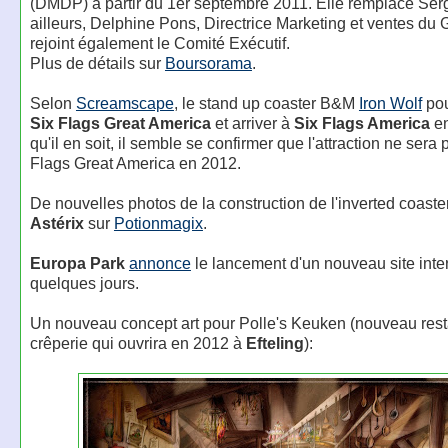
(DMDP) à partir du 1er septembre 2011. Elle remplace Ser
ailleurs, Delphine Pons, Directrice Marketing et ventes du 
rejoint également le Comité Exécutif.
Plus de détails sur
Boursorama
.
Selon
Screamscape
, le stand up coaster B&M
Iron Wolf
pou
Six Flags Great America
et arriver à
Six Flags America
en
qu'il en soit, il semble se confirmer que l'attraction ne sera 
Flags Great America en 2012.
De nouvelles photos de la construction de l'inverted coast
Astérix
sur
Potion
magix
.
Europa Park
annonce
le lancement d'un nouveau site inte
quelques jours.
Un nouveau concept art pour Polle's Keuken (nouveau rest
crêperie qui ouvrira en 2012 à
Efteling
):