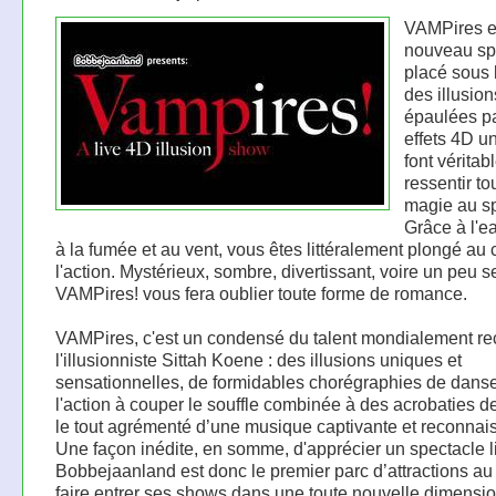
VAMPires es
nouveau sp
placé sous 
des illusion
épaulées p
effets 4D u
font vérita
ressentir to
magie au sp
Grâce à l'ea
à la fumée et au vent, vous êtes littéralement plongé au
l'action. Mystérieux, sombre, divertissant, voire un peu s
VAMPires! vous fera oublier toute forme de romance.
VAMPires, c'est un condensé du talent mondialement r
l'illusionniste Sittah Koene : des illusions uniques et
sensationnelles, de formidables chorégraphies de danse
l'action à couper le souffle combinée à des acrobaties de
le tout agrémenté d’une musique captivante et reconnai
Une façon inédite, en somme, d'apprécier un spectacle l
Bobbejaanland est donc le premier parc d’attractions a
faire entrer ses shows dans une toute nouvelle dimensi