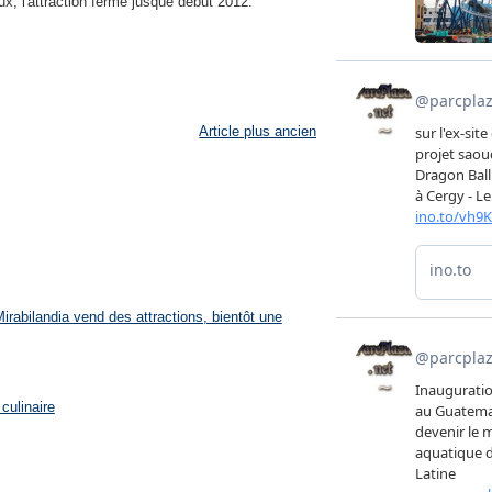
aux, l'attraction ferme jusque début 2012.
Article plus ancien
rabilandia vend des attractions, bientôt une
culinaire