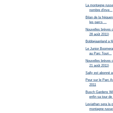
La montagne russe
nombre d'inve...
Bilan de la fréquen
les parcs ...
Nouvelles brèves d
28 août 2011)
Bobbejaanland a f
Le Junior Boomeran
au Parc Touri...
Nouvelles brèves d
21 août 2011)
Sally est abonné 
Peur sur le Parc A
2011
Busch Gardens Wil
enfin sa tour de 
Leviathan sera la 
montagne russe 