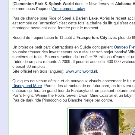
(
Clementon Park & Splash World
dans le New Jersey et
Alabama A
comme nous l'apprend
Amusement Today
.
Pas de chance pour Ride of Steel à
Darien Lake
. Après le récent ac
est tombée de l'attraction) c'est cette fois la chaîne du lift qui s'est 
montagne russe est donc fermée pour le moment.
Record de fréquentation le 11 août à
Fraispertuis City
avec plus de 80
Un projet de petit parc d'attractions en Suède dont parlent
Omroep Fle
souhaite trouver des investisseurs pour réaliser son projet baptisé
Wit
sorcières et trolls. Sa construction doit coûter 75 millions d'euros et
L'idée de ce parc remonte à 2009. Il pourrait accueillir 400.000 visiteur
créerait 80 emplois.
Site officiel (en trois langues):
www.witchworld.nl
.
Quelques nouveaux détails et de nouveaux visuels concernant le futu
Disney and More
. Parmis les attraction de ce futur parc, on trouvera 
château qui fera un grand tour de Fantasyland, en passant notamment
Pan's Flight, Winnie the Pooh, Seven Dwarf Mine Coaster et un labyrin
Pas de dark ride Pinnocchio ou Blanche Neige par contre.