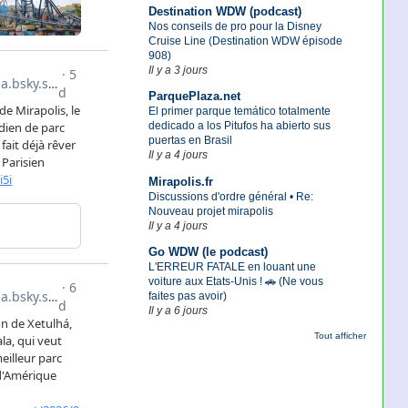
Destination WDW (podcast)
Nos conseils de pro pour la Disney
Cruise Line (Destination WDW épisode
908)
Il y a 3 jours
ParquePlaza.net
El primer parque temático totalmente
dedicado a los Pitufos ha abierto sus
puertas en Brasil
Il y a 4 jours
Mirapolis.fr
Discussions d'ordre général • Re:
Nouveau projet mirapolis
Il y a 4 jours
Go WDW (le podcast)
L'ERREUR FATALE en louant une
voiture aux Etats-Unis ! 🚗 (Ne vous
faites pas avoir)
Il y a 6 jours
Tout afficher