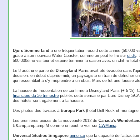
Djurs Sommerland
a une fréquentation record cette année (50.000 vi
grâce à son nouveau Water Coaster, comme on peut le lire sur
dr.dk
. 
500.000ème visiteur et espère terminer la saison avec un chiffre total 
Le 8 août une partie de
Disneyland Paris
avait été évacuée dans l'ap
décision: en début d’après-midi, un paysagiste en train de défricher un
qui ressemblait à s’y méprendre à un obus. Mais ce fut une fausse ale
La hausse de fréquentation se confirme à Disneyland Paris (+ 5 %). C'
financiers du 3e trimestre
publiés cette semaine par Euro Disney SCA. 
des hôtels sont également à la hausse.
Des photos des travaux à
Europa Park
(hôtel Bell Rock et montagne 
Les premières pièces de la nouveauté 2012 de
Canada's Wonderlan
B&amp;amp;amp;M comme on peut le voir sur
CWMania
.
Universal Studios Singapore
annonce
que la capacité de l'attracti