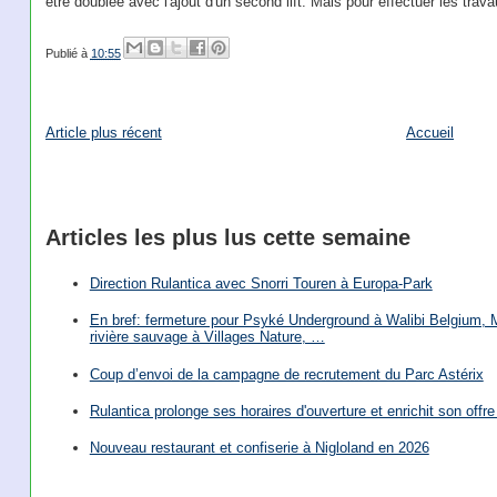
être doublée avec l'ajout d'un second lift. Mais pour effectuer les trav
Publié à
10:55
Article plus récent
Accueil
Articles les plus lus cette semaine
Direction Rulantica avec Snorri Touren à Europa-Park
En bref: fermeture pour Psyké Underground à Walibi Belgium, Mi
rivière sauvage à Villages Nature, …
Coup d’envoi de la campagne de recrutement du Parc Astérix
Rulantica prolonge ses horaires d'ouverture et enrichit son offre 
Nouveau restaurant et confiserie à Nigloland en 2026