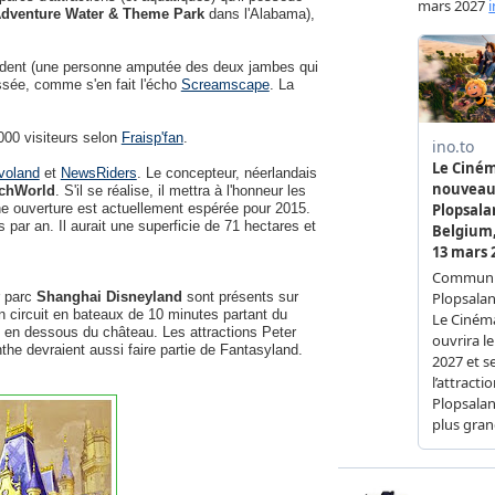
dventure Water & Theme Park
dans l'Alabama),
cident (une personne amputée des deux jambes qui
cassée, comme s'en fait l'écho
Screamscape
. La
00 visiteurs selon
Fraisp'fan
.
voland
et
NewsRiders
. Le concepteur, néerlandais
chWorld
. S'il se réalise, il mettra à l'honneur les
 une ouverture est actuellement espérée pour 2015.
s par an. Il aurait une superficie de 71 hectares et
r parc
Shanghai Disneyland
sont présents sur
un circuit en bateaux de 10 minutes partant du
 en dessous du château. Les attractions Peter
the devraient aussi faire partie de Fantasyland.