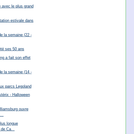
 avec le plus grand
tation estivale dans
e la semaine (22 -
êté ses 50 ans
g a fait son effet
e la semaine (14 -
aux parcs Legoland
stérix - Halloween
liamsburg ouvre
...
plus longue
de Ca...