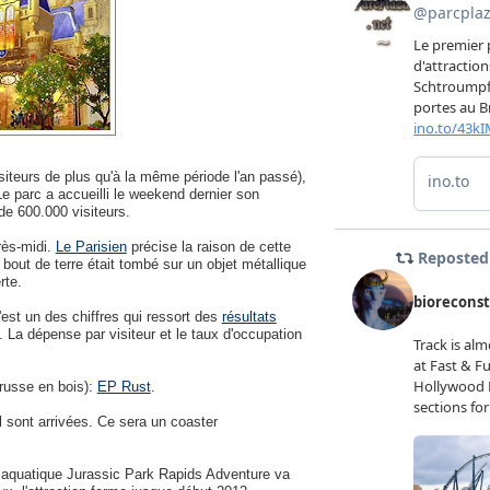
siteurs de plus qu'à la même période l'an passé),
Le parc a accueilli le weekend dernier son
de 600.000 visiteurs.
rès-midi.
Le Parisien
précise la raison de cette
 bout de terre était tombé sur un objet métallique
rte.
est un des chiffres qui ressort des
résultats
La dépense par visiteur et le taux d'occupation
russe en bois):
EP Rust
.
d
sont arrivées. Ce sera un coaster
on aquatique Jurassic Park Rapids Adventure va