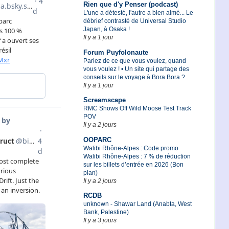
Rien que d'y Penser (podcast)
L'une a détesté, l'autre a bien aimé... Le
débrief contrasté de Universal Studio
Japan, à Osaka !
Il y a 1 jour
Forum Puyfolonaute
Parlez de ce que vous voulez, quand
vous voulez ! • Un site qui partage des
conseils sur le voyage à Bora Bora ?
Il y a 1 jour
Screamscape
RMC Shows Off Wild Moose Test Track
POV
Il y a 2 jours
OOPARC
Walibi Rhône-Alpes : Code promo
Walibi Rhône-Alpes : 7 % de réduction
sur les billets d’entrée en 2026 (Bon
plan)
Il y a 2 jours
RCDB
unknown - Shawar Land (Anabta, West
Bank, Palestine)
Il y a 3 jours