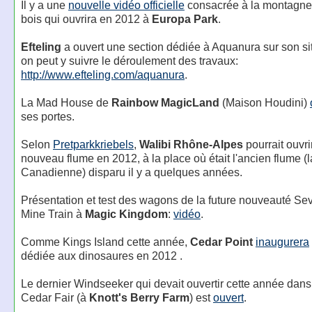
Il y a une
nouvelle vidéo officielle
consacrée à la montagne
bois qui ouvrira en 2012 à
Europa Park
.
Efteling
a ouvert une section dédiée à Aquanura sur son sit
on peut y suivre le déroulement des travaux:
http://www.efteling.com/aquanura
.
La Mad House de
Rainbow MagicLand
(Maison Houdini)
ses portes.
Selon
Pretparkkriebels
,
Walibi Rhône-Alpes
pourrait ouvri
nouveau flume en 2012, à la place où était l'ancien flume (l
Canadienne) disparu il y a quelques années.
Présentation et test des wagons de la future nouveauté S
Mine Train à
Magic Kingdom
:
vidéo
.
Comme Kings Island cette année,
Cedar Point
inaugurera
dédiée aux dinosaures en 2012 .
Le dernier Windseeker qui devait ouvertir cette année dans
Cedar Fair (à
Knott's Berry Farm
) est
ouvert
.