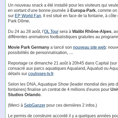
Un nouveau snack a été installé pour les visiteurs qui veu
en sortant d'une bonne journée à
Europa-Park
, comme on 
sur
EP World Fan
. Il est situé en face de la fontaine, à côte
Park Dôme.
Du 24 au 28 août, l'
OL Tour
sera à
Walibi Rhône-Alpes
, a
différentes animations footbalistiques gratuites au program
Movie Park Germany
a lancé son
nouveau site web
: nouv
possibilités de personnalisation, ....
Reportage ce dimanche 21 août à 20h45 dans Capital (sur
consacré aux parcs aquatiques Aqualand, Aqualud ou Aqual
détails sur
coulisses-tv.fr
.
Selon les DNA, Aquatique Show (leader mondial des jets d
fontaines) finalise un contrat de 4 millions d'euros pour
Uni
Studios Orlando
.
(Merci à
SebGanzer
pour ces dernières 2 infos.)
Le permis de construire accordé il y a quelques années pour