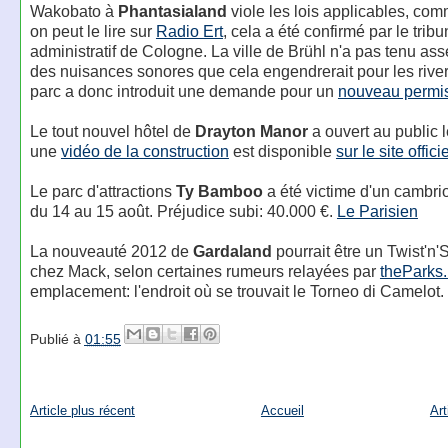
Wakobato à
Phantasialand
viole les lois applicables, c
on peut le lire sur
Radio Ert
, cela a été confirmé par le tribu
administratif de Cologne. La ville de Brühl n'a pas tenu as
des nuisances sonores que cela engendrerait pour les river
parc a donc introduit une demande pour un
nouveau permi
Le tout nouvel hôtel de
Drayton Manor
a ouvert au public l
une
vidéo de la construction
est disponible
sur le site offici
Le parc d'attractions
Ty Bamboo
a été victime d'un cambrio
du 14 au 15 août. Préjudice subi: 40.000 €.
Le Parisien
La nouveauté 2012 de
Gardaland
pourrait être un Twist'n'
chez Mack, selon certaines rumeurs relayées par
theParks.
emplacement: l'endroit où se trouvait le Torneo di Camelot.
Publié à
01:55
Article plus récent
Accueil
Art