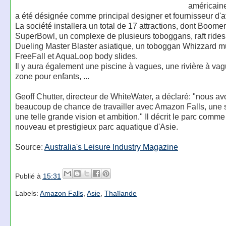
américain
a été désignée comme principal designer et fournisseur d'at
La société installera un total de 17 attractions, dont Boome
SuperBowl, un complexe de plusieurs toboggans, raft rides,
Dueling Master Blaster asiatique, un toboggan Whizzard mu
FreeFall et AquaLoop body slides.
Il y aura également une piscine à vagues, une rivière à va
zone pour enfants, ...
Geoff Chutter, directeur de WhiteWater, a déclaré: "nous a
beaucoup de chance de travailler avec Amazon Falls, une 
une telle grande vision et ambition." Il décrit le parc comme
nouveau et prestigieux parc aquatique d'Asie.
Source:
Australia's Leisure Industry Magazine
Publié à
15:31
Labels:
Amazon Falls
,
Asie
,
Thaïlande