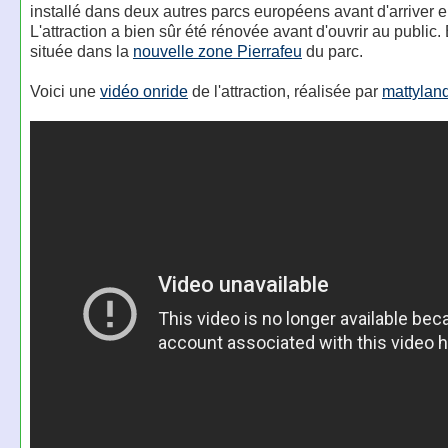
installé dans deux autres parcs européens avant d'arriver en
L'attraction a bien sûr été rénovée avant d'ouvrir au public. 
située dans la
nouvelle zone Pierrafeu
du parc.
Voici une
vidéo onride
de l'attraction, réalisée par
mattylan