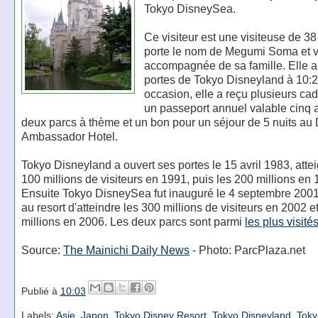
Tokyo DisneySea.
Ce visiteur est une visiteuse de 38
porte le nom de Megumi Soma et v
accompagnée de sa famille. Elle a 
portes de Tokyo Disneyland à 10:2
occasion, elle a reçu plusieurs ca
un passeport annuel valable cinq 
deux parcs à thème et un bon pour un séjour de 5 nuits au
Ambassador Hotel.
Tokyo Disneyland a ouvert ses portes le 15 avril 1983, atte
100 millions de visiteurs en 1991, puis les 200 millions en 
Ensuite Tokyo DisneySea fut inauguré le 4 septembre 2001
au resort d'atteindre les 300 millions de visiteurs en 2002 e
millions en 2006. Les deux parcs sont parmi
les plus visit
Source:
The Mainichi Daily News
- Photo: ParcPlaza.net
Publié à
10:03
Labels:
Asie
,
Japon
,
Tokyo Disney Resort
,
Tokyo Disneyland
,
Toky