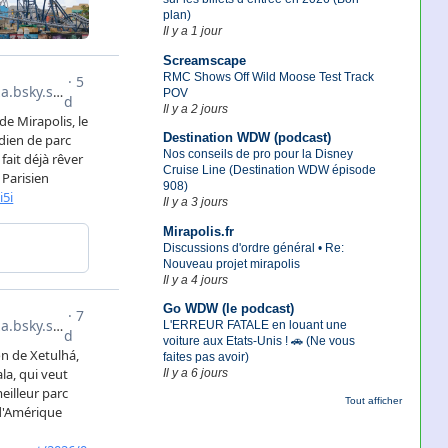
plan)
Il y a 1 jour
Screamscape
RMC Shows Off Wild Moose Test Track
POV
Il y a 2 jours
Destination WDW (podcast)
Nos conseils de pro pour la Disney
Cruise Line (Destination WDW épisode
908)
Il y a 3 jours
Mirapolis.fr
Discussions d'ordre général • Re:
Nouveau projet mirapolis
Il y a 4 jours
Go WDW (le podcast)
L'ERREUR FATALE en louant une
voiture aux Etats-Unis ! 🚗 (Ne vous
faites pas avoir)
Il y a 6 jours
Tout afficher