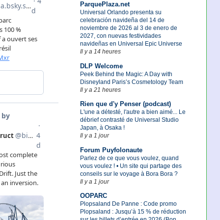
ParquePlaza.net
Universal Orlando presenta su
celebración navideña del 14 de
noviembre de 2026 al 3 de enero de
2027, con nuevas festividades
navideñas en Universal Epic Universe
Il y a 14 heures
DLP Welcome
Peek Behind the Magic: A Day with
Disneyland Paris’s Cosmetology Team
Il y a 21 heures
Rien que d'y Penser (podcast)
L'une a détesté, l'autre a bien aimé... Le
débrief contrasté de Universal Studio
Japan, à Osaka !
Il y a 1 jour
Forum Puyfolonaute
Parlez de ce que vous voulez, quand
vous voulez ! • Un site qui partage des
conseils sur le voyage à Bora Bora ?
Il y a 1 jour
OOPARC
Plopsaland De Panne : Code promo
Plopsaland : Jusqu’à 15 % de réduction
sur les billets d’entrée en 2026 (Bon