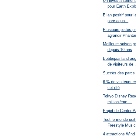
Un investissement
pour Earth Explo
Bilan positif pour 
parc aqua...
Plusieurs pistes p
agrandir Phantas
Meilleure saison p
depuis 10 ans
Bobbejaanland au
de visiteurs de .
Succès des parcs 
6 % de visiteurs e
cet été
Tokyo Disney Reso
millionième ...
Projet de Center P
Tout le monde quitt
Freestyle Music
4 attractions Win