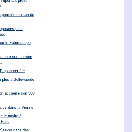
 important prévu
...
la première saison du
roposées pour
ia...
our le Futuroscope
gmente son nombre
..
Plopsa cet été
n plus à Bellewaerde
rt accueille son 500
arcs dans la Vienne
e le navire à
 Park
d Seeker dans des