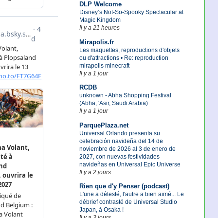
DLP Welcome
Disney’s Not-So-Spooky Spectacular at
Magic Kingdom
Il y a 21 heures
Mirapolis.fr
Les maquettes, reproductions d'objets
ou d'attractions • Re: reproduction
mirapolis minecraft
Il y a 1 jour
RCDB
unknown - Abha Shopping Festival
(Abha, 'Asir, Saudi Arabia)
Il y a 1 jour
ParquePlaza.net
Universal Orlando presenta su
celebración navideña del 14 de
noviembre de 2026 al 3 de enero de
2027, con nuevas festividades
navideñas en Universal Epic Universe
Il y a 2 jours
Rien que d'y Penser (podcast)
L'une a détesté, l'autre a bien aimé... Le
débrief contrasté de Universal Studio
Japan, à Osaka !
Il y a 3 jours