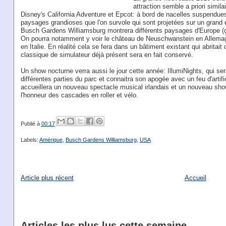
attraction semble a priori simila
Disney's California Adventure et Epcot: à bord de nacelles suspendue
paysages grandioses que l'on survole qui sont projetées sur un grand
Busch Gardens Williamsburg montrera différents paysages d'Europe (ça
On pourra notamment y voir le château de Neuschwanstein en Allema
en Italie. En réalité cela se fera dans un bâtiment existant qui abritai
classique de simulateur déjà présent sera en fait conservé.
Un show nocturne verra aussi le jour cette année: IllumiNights, qui se
différentes parties du parc et connaitra son apogée avec un feu d'artif
accueillera un nouveau spectacle musical irlandais et un nouveau s
l'honneur des cascades en roller et vélo.
Publié à
00:17
Labels:
Amérique
,
Busch Gardens Williamsburg
,
USA
Article plus récent
Accueil
Articles les plus lus cette semaine