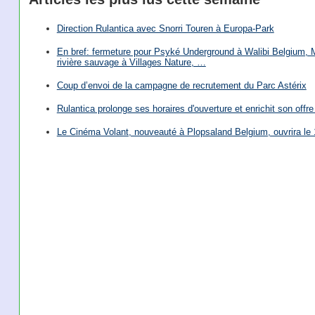
Direction Rulantica avec Snorri Touren à Europa-Park
En bref: fermeture pour Psyké Underground à Walibi Belgium, Mi
rivière sauvage à Villages Nature, …
Coup d’envoi de la campagne de recrutement du Parc Astérix
Rulantica prolonge ses horaires d'ouverture et enrichit son offre 
Le Cinéma Volant, nouveauté à Plopsaland Belgium, ouvrira le