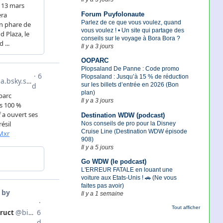
Forum Puyfolonaute
Parlez de ce que vous voulez, quand
vous voulez ! • Un site qui partage des
conseils sur le voyage à Bora Bora ?
Il y a 3 jours
OOPARC
Plopsaland De Panne : Code promo
Plopsaland : Jusqu’à 15 % de réduction
sur les billets d’entrée en 2026 (Bon
plan)
Il y a 3 jours
Destination WDW (podcast)
Nos conseils de pro pour la Disney
Cruise Line (Destination WDW épisode
908)
Il y a 5 jours
Go WDW (le podcast)
L'ERREUR FATALE en louant une
voiture aux Etats-Unis ! 🚗 (Ne vous
faites pas avoir)
Il y a 1 semaine
Tout afficher