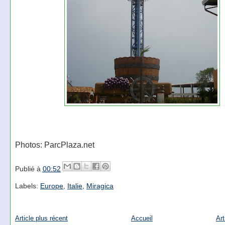
Photos: ParcPlaza.net
Publié à
00:52
Labels:
Europe
,
Italie
,
Miragica
Article plus récent
Accueil
Art