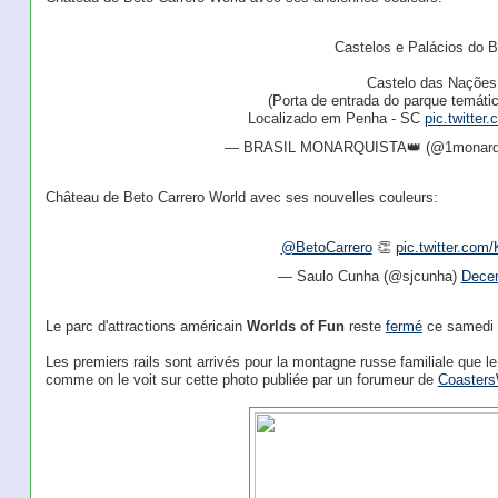
Castelos e Palácios do Br
Castelo das Nações
(Porta de entrada do parque temátic
Localizado em Penha - SC
pic.twitt
— BRASIL MONARQUISTA👑 (@1monarq
Château de Beto Carrero World avec ses nouvelles couleurs:
@BetoCarrero
👏
pic.twitter.co
— Saulo Cunha (@sjcunha)
Decem
Le parc d'attractions américain
Worlds of Fun
reste
fermé
ce samedi 
Les premiers rails sont arrivés pour la montagne russe familiale que l
comme on le voit sur cette photo publiée par un forumeur de
Coasters