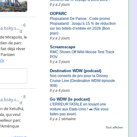
Il y a 2 jours
OOPARC
Plopsaland De Panne : Code promo
Plopsaland : Jusqu’à 15 % de réduction
sur les billets d’entrée en 2026 (Bon
plan)
Il y a 2 jours
Screamscape
RMC Shows Off Wild Moose Test Track
POV
Il y a 3 jours
Destination WDW (podcast)
Nos conseils de pro pour la Disney
Cruise Line (Destination WDW épisode
908)
Il y a 4 jours
Go WDW (le podcast)
L'ERREUR FATALE en louant une
voiture aux Etats-Unis ! 🚗 (Ne vous
faites pas avoir)
Il y a 1 semaine
Tout afficher