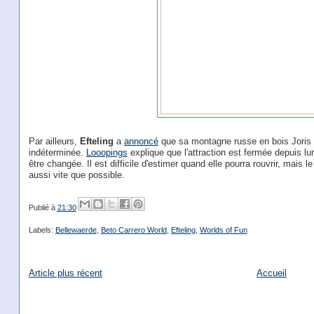
Par ailleurs,
Efteling
a
annoncé
que sa montagne russe en bois Joris 
indéterminée.
Looopings
explique que l'attraction est fermée depuis lun
être changée. Il est difficile d'estimer quand elle pourra rouvrir, mai
aussi vite que possible.
Publié à
21:30
Labels:
Bellewaerde
,
Beto Carrero World
,
Efteling
,
Worlds of Fun
Article plus récent
Accueil