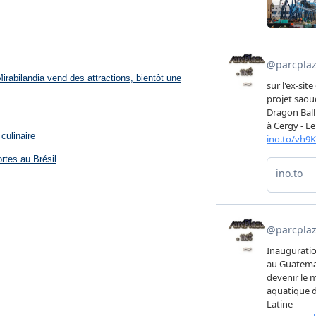
rabilandia vend des attractions, bientôt une
culinaire
rtes au Brésil