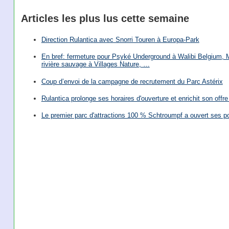
Articles les plus lus cette semaine
Direction Rulantica avec Snorri Touren à Europa-Park
En bref: fermeture pour Psyké Underground à Walibi Belgium, Mi
rivière sauvage à Villages Nature, …
Coup d’envoi de la campagne de recrutement du Parc Astérix
Rulantica prolonge ses horaires d'ouverture et enrichit son offre 
Le premier parc d'attractions 100 % Schtroumpf a ouvert ses po