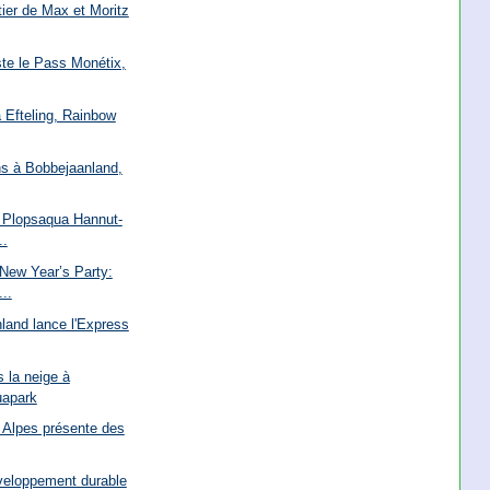
tier de Max et Moritz
ste le Pass Monétix,
à Efteling, Rainbow
ns à Bobbejaanland,
e Plopsaqua Hannut-
..
New Year’s Party:
..
land lance l'Express
 la neige à
uapark
Alpes présente des
veloppement durable