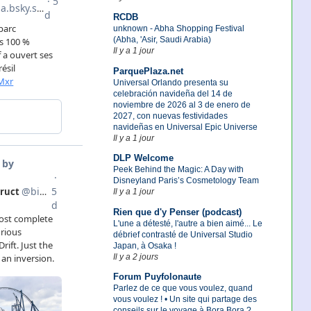
RCDB
unknown - Abha Shopping Festival
(Abha, 'Asir, Saudi Arabia)
Il y a 1 jour
ParquePlaza.net
Universal Orlando presenta su
celebración navideña del 14 de
noviembre de 2026 al 3 de enero de
2027, con nuevas festividades
navideñas en Universal Epic Universe
Il y a 1 jour
DLP Welcome
Peek Behind the Magic: A Day with
Disneyland Paris’s Cosmetology Team
Il y a 1 jour
Rien que d'y Penser (podcast)
L'une a détesté, l'autre a bien aimé... Le
débrief contrasté de Universal Studio
Japan, à Osaka !
Il y a 2 jours
Forum Puyfolonaute
Parlez de ce que vous voulez, quand
vous voulez ! • Un site qui partage des
conseils sur le voyage à Bora Bora ?