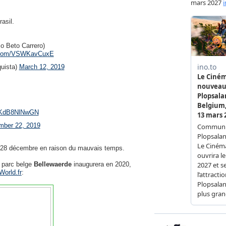
asil.
o Beto Carrero)
er.com/VSWKavCuxE
uista)
March 12, 2019
m/KdB8NlNwGN
ber 22, 2019
28 décembre en raison du mauvais temps.
e parc belge
Bellewaerde
inaugurera en 2020,
World.fr
: