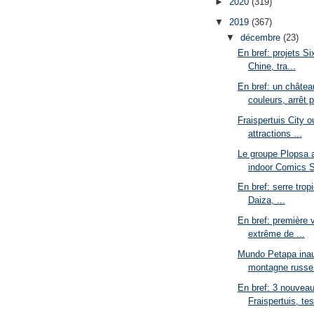
►
2020
(319)
▼
2019
(367)
▼
décembre
(23)
En bref: projets Six
Chine, tra...
En bref: un châte
couleurs, arrêt p
Fraispertuis City o
attractions ...
Le groupe Plopsa a
indoor Comics S
En bref: serre tropi
Daiza, ...
En bref: première 
extrême de ...
Mundo Petapa inau
montagne russe 
En bref: 3 nouvea
Fraispertuis, tes