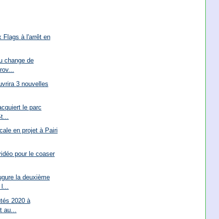
 Flags à l'arrêt en
au change de
rov...
uvrira 3 nouvelles
cquiert le parc
t...
cale en projet à Pairi
vidéo pour le coaser
gure la deuxième
l...
utés 2020 à
t au...