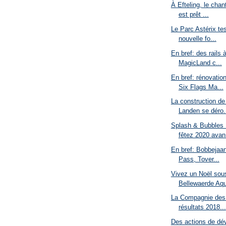
À Efteling, le chan
est prêt ...
Le Parc Astérix te
nouvelle fo...
En bref: des rails 
MagicLand c...
En bref: rénovatio
Six Flags Ma...
La construction d
Landen se déro.
Splash & Bubbles 
fêtez 2020 avan.
En bref: Bobbejaan
Pass, Tover...
Vivez un Noël sous
Bellewaerde Aq
La Compagnie des 
résultats 2018...
Des actions de dé