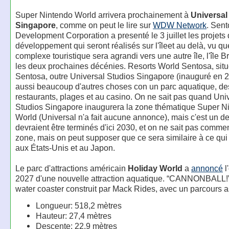
Super Nintendo World arrivera prochainement à
Universal
Singapore
, comme on peut le lire sur
WDW Network
. Sen
Development Corporation a presenté le 3 juillet les projets
développement qui seront réalisés sur l'îleet au delà, vu qu
complexe touristique sera agrandi vers une autre île, l'île B
les deux prochaines décénies. Resorts World Sentosa, situé 
Sentosa, outre Universal Studios Singapore (inauguré en 20
aussi beaucoup d'autres choses con un parc aquatique, des
restaurants, plages et au casino. On ne sait pas quand Uni
Studios Singapore inaugurera la zone thématique Super N
World (Universal n'a fait aucune annonce), mais c'est un de
devraient être terminés d'ici 2030, et on ne sait pas commen
zone, mais on peut supposer que ce sera similaire à ce qui 
aux États-Unis et au Japon.
Le parc d'attractions américain
Holiday World
a
annoncé
l
2027 d'une nouvelle attraction aquatique. “CANNONBALL!”
water coaster construit par Mack Rides, avec un parcours 
Longueur: 518,2 mètres
Hauteur: 27,4 mètres
Descente: 22,9 mètres