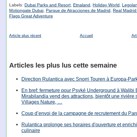
Labels:
Dubai Parks and Resort
,
Etnaland
,
Holiday World
,
Legola
Motiongate Dubai
,
Parque de Atracciones de Madrid
,
Real Madrid
Flags Great Adventure
Article plus récent
Accueil
Art
Articles les plus lus cette semaine
Direction Rulantica avec Snorri Touren à Europa-Par
En bref: fermeture pour Psyké Underground à Walibi 
Mirabilandia vend des attractions, bientôt une rivière
Villages Nature, …
Coup d’envoi de la campagne de recrutement du Parc
Rulantica prolonge ses horaires d'ouverture et enrichi
culinaire