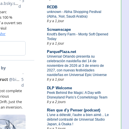
RCDB
unknown - Abha Shopping Festival
(Abha, 'Asir, Saudi Arabia)
Il y a 1 jour
Screamscape
Knott's Berry Farm - Monty Soft Opened
Today
Il y a 1 jour
ParquePlaza.net
Universal Orlando presenta su
celebración navideña del 14 de
noviembre de 2026 al 3 de enero de
2027, con nuevas festividades
navideñas en Universal Epic Universe
Il y a 1 jour
DLP Welcome
Peek Behind the Magic: A Day with
Disneyland Paris’s Cosmetology Team
Il y a 2 jours
Rien que d'y Penser (podcast)
L'une a détesté, l'autre a bien aimé... Le
débrief contrasté de Universal Studio
Japan, à Osaka !
Il y a 2 jours