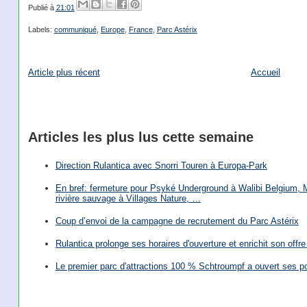
Publié à
21:01
Labels:
communiqué
,
Europe
,
France
,
Parc Astérix
Article plus récent
Accueil
Articles les plus lus cette semaine
Direction Rulantica avec Snorri Touren à Europa-Park
En bref: fermeture pour Psyké Underground à Walibi Belgium, Mi
rivière sauvage à Villages Nature, …
Coup d’envoi de la campagne de recrutement du Parc Astérix
Rulantica prolonge ses horaires d'ouverture et enrichit son offre 
Le premier parc d'attractions 100 % Schtroumpf a ouvert ses po