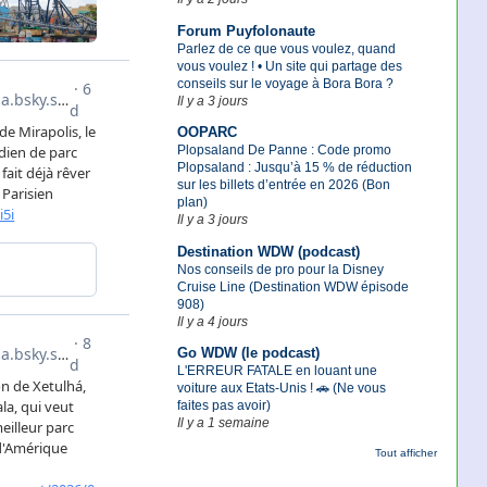
Forum Puyfolonaute
Parlez de ce que vous voulez, quand
vous voulez ! • Un site qui partage des
conseils sur le voyage à Bora Bora ?
Il y a 3 jours
OOPARC
Plopsaland De Panne : Code promo
Plopsaland : Jusqu’à 15 % de réduction
sur les billets d’entrée en 2026 (Bon
plan)
Il y a 3 jours
Destination WDW (podcast)
Nos conseils de pro pour la Disney
Cruise Line (Destination WDW épisode
908)
Il y a 4 jours
Go WDW (le podcast)
L'ERREUR FATALE en louant une
voiture aux Etats-Unis ! 🚗 (Ne vous
faites pas avoir)
Il y a 1 semaine
Tout afficher