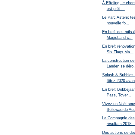
À Efteling, le chan
est prêt ...
Le Parc Astérix te
nouvelle fo...
En bref: des rails 
MagicLand c...
En bref: rénovatio
Six Flags Ma...
La construction d
Landen se déro.
Splash & Bubbles 
fêtez 2020 avan.
En bref: Bobbejaan
Pass, Tover...
Vivez un Noël sous
Bellewaerde Aq
La Compagnie des 
résultats 2018...
Des actions de dé