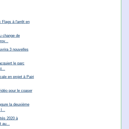
 Flags à l'arrêt en
au change de
rov...
uvrira 3 nouvelles
cquiert le parc
t...
cale en projet à Pairi
vidéo pour le coaser
gure la deuxième
l...
utés 2020 à
t au...