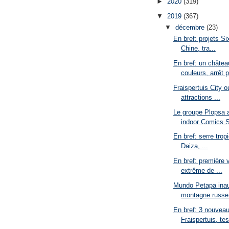
►
2020
(319)
▼
2019
(367)
▼
décembre
(23)
En bref: projets Six
Chine, tra...
En bref: un châte
couleurs, arrêt p
Fraispertuis City o
attractions ...
Le groupe Plopsa a
indoor Comics S
En bref: serre tropi
Daiza, ...
En bref: première 
extrême de ...
Mundo Petapa inau
montagne russe 
En bref: 3 nouvea
Fraispertuis, tes