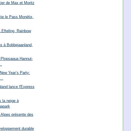
tier de Max et Moritz
ste le Pass Monétix,
à Efteling, Rainbow
ns à Bobbejaanland,
e Plopsaqua Hannut-
..
New Year’s Party:
..
land lance l'Express
 la neige à
uapark
Alpes présente des
veloppement durable