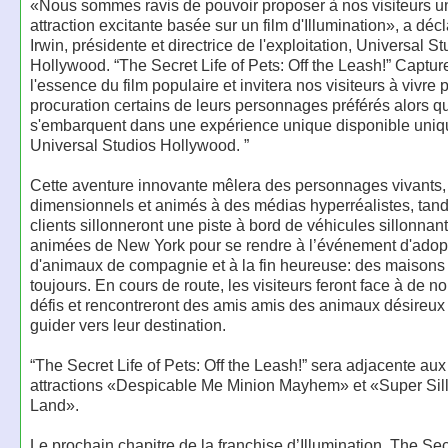
«Nous sommes ravis de pouvoir proposer à nos visiteurs u
attraction excitante basée sur un film d'Illumination», a déc
Irwin, présidente et directrice de l'exploitation, Universal S
Hollywood. “The Secret Life of Pets: Off the Leash!” Captur
l'essence du film populaire et invitera nos visiteurs à vivre 
procuration certains de leurs personnages préférés alors qu
s'embarquent dans une expérience unique disponible uni
Universal Studios Hollywood. ”
Cette aventure innovante mêlera des personnages vivants,
dimensionnels et animés à des médias hyperréalistes, tand
clients sillonneront une piste à bord de véhicules sillonnant
animées de New York pour se rendre à l’événement d'adop
d'animaux de compagnie et à la fin heureuse: des maisons
toujours. En cours de route, les visiteurs feront face à de 
défis et rencontreront des amis amis des animaux désireux
guider vers leur destination.
“The Secret Life of Pets: Off the Leash!” sera adjacente au
attractions «Despicable Me Minion Mayhem» et «Super Sil
Land».
Le prochain chapitre de la franchise d’Illumination, The Secr