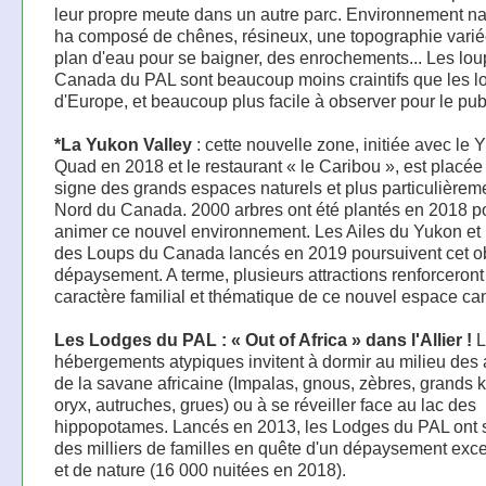
leur propre meute dans un autre parc. Environnement nat
ha composé de chênes, résineux, une topographie varié
plan d'eau pour se baigner, des enrochements... Les lou
Canada du PAL sont beaucoup moins craintifs que les l
d'Europe, et beaucoup plus facile à observer pour le pub
*La Yukon Valley
: cette nouvelle zone, initiée avec le 
Quad en 2018 et le restaurant « le Caribou », est placée
signe des grands espaces naturels et plus particulièrem
Nord du Canada. 2000 arbres ont été plantés en 2018 p
animer ce nouvel environnement. Les Ailes du Yukon et 
des Loups du Canada lancés en 2019 poursuivent cet ob
dépaysement. A terme, plusieurs attractions renforceront
caractère familial et thématique de ce nouvel espace ca
Les Lodges du PAL : « Out of Africa » dans l'Allier !
L
hébergements atypiques invitent à dormir au milieu des
de la savane africaine (Impalas, gnous, zèbres, grands 
oryx, autruches, grues) ou à se réveiller face au lac des
hippopotames. Lancés en 2013, les Lodges du PAL ont 
des milliers de familles en quête d'un dépaysement exc
et de nature (16 000 nuitées en 2018).