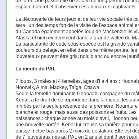
de forêt. Une passerelle de 250 m de long permet de trav
espace naturel et d'observer ces animaux si captivants.
La découverte de leurs jeux et de leur vie sociale très c
sera l'un des temps fort de la visite de l'espace animalie
du Canada également appelés loup de Mackenzie ils vi
Alaska et bien évidemment dans la grande vallée de Ma
La particularité de cette sous-espèce est la grande variab
couleurs du pelage, en effet dans une même portée, les
louveteaux peuvent être gris, noir, blanc ou encore jaunâ
La meute du PAL
7 loups, 3 mâles et 4 femelles, âgés d'l à 4 ans : Hoonah
Noorwik, Alma, Mackey, Taïga, Ottawa.
Seule la femelle dominante Hoonaah, compagne du mâl
Kenai, a le droit de se reproduire dans la meute, les autr
inhibés par la seule présence de la première. Nourriture
blanche et rouge, mais aussi des poissons et fruits. Les
naissances : chaque année au mois d'avril, Hoonah peut
une nouvelle portée. Kenai lui creuse sa tanière pour qu'
puisse mettre bas après 2 mois de gestation. Elle est dé
de 7 louveteaux nés au PAL en 2 ans et dont 3 sont parti