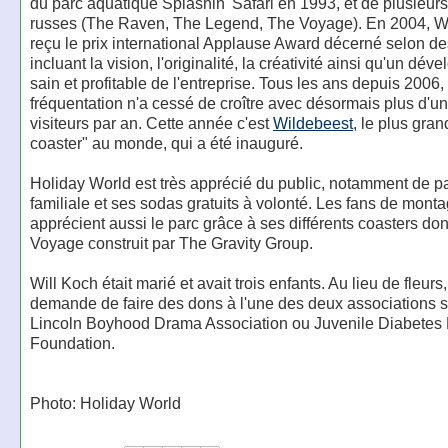
du parc aquatique Splashin' Safari en 1993, et de plusieu
russes (The Raven, The Legend, The Voyage). En 2004, Wi
reçu le prix international Applause Award décerné selon des
incluant la vision, l'originalité, la créativité ainsi qu'un dé
sain et profitable de l'entreprise. Tous les ans depuis 2006, 
fréquentation n'a cessé de croître avec désormais plus d'un
visiteurs par an. Cette année c'est
Wildebeest
, le plus gran
coaster" au monde, qui a été inauguré.
Holiday World est très apprécié du public, notamment de pa
familiale et ses sodas gratuits à volonté. Les fans de mont
apprécient aussi le parc grâce à ses différents coasters do
Voyage construit par The Gravity Group.
Will Koch était marié et avait trois enfants. Au lieu de fleurs,
demande de faire des dons à l'une des deux associations s
Lincoln Boyhood Drama Association ou Juvenile Diabetes
Foundation.
Photo: Holiday World