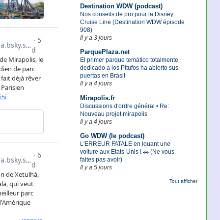
Destination WDW (podcast)
Nos conseils de pro pour la Disney
Cruise Line (Destination WDW épisode
908)
Il y a 3 jours
ParquePlaza.net
El primer parque temático totalmente
dedicado a los Pitufos ha abierto sus
puertas en Brasil
Il y a 4 jours
Mirapolis.fr
Discussions d'ordre général • Re:
Nouveau projet mirapolis
Il y a 4 jours
Go WDW (le podcast)
L'ERREUR FATALE en louant une
voiture aux Etats-Unis ! 🚗 (Ne vous
faites pas avoir)
Il y a 5 jours
Tout afficher