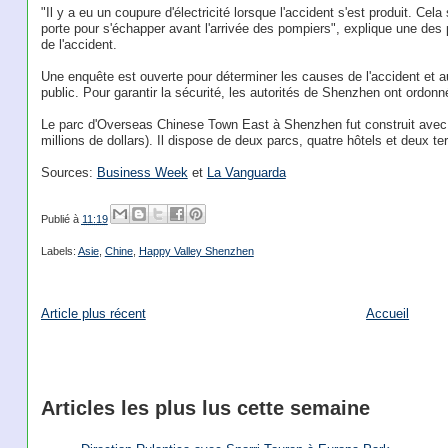
"Il y a eu un coupure d'électricité lorsque l'accident s'est produit. Cela
porte pour s'échapper avant l'arrivée des pompiers", explique une des
de l'accident.
Une enquête est ouverte pour déterminer les causes de l'accident et au
public. Pour garantir la sécurité, les autorités de Shenzhen ont ordonné 
Le parc d'Overseas Chinese Town East à Shenzhen fut construit avec 
millions de dollars). Il dispose de deux parcs, quatre hôtels et deux ter
Sources:
Business Week
et
La Vanguarda
Publié à
11:19
Labels:
Asie
,
Chine
,
Happy Valley Shenzhen
Article plus récent
Accueil
Articles les plus lus cette semaine