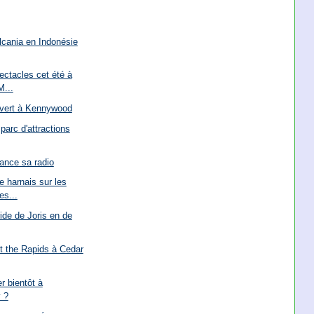
lcania en Indonésie
ctacles cet été à
...
uvert à Kennywood
parc d'attractions
lance sa radio
 harnais sur les
s...
ide de Joris en de
t the Rapids à Cedar
r bientôt à
y ?