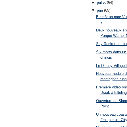
►
juillet
(64)
▼
juin
(65)
Bientôt un parc Vu
?
Deux nouveaux spe
Parque Warner M
Sky Rocket est o
Six morts dans un 
chinois
Le Disney Village 
Nouveau modèle de
montagnes russe
Première vidéo onr
Draak à Efteling
Ouverture de Shoo
Point
Un nouveau coaste
Fraispertuis Cit