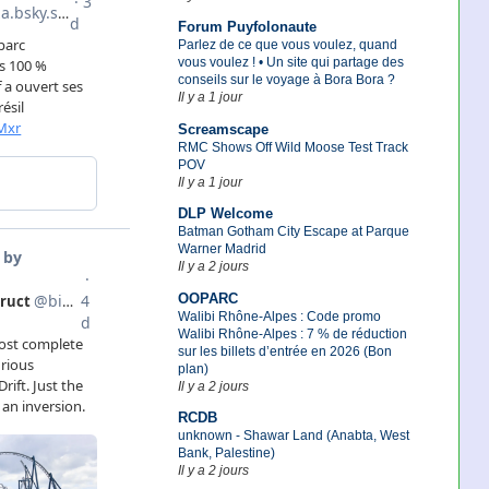
Forum Puyfolonaute
Parlez de ce que vous voulez, quand
vous voulez ! • Un site qui partage des
conseils sur le voyage à Bora Bora ?
Il y a 1 jour
Screamscape
RMC Shows Off Wild Moose Test Track
POV
Il y a 1 jour
DLP Welcome
Batman Gotham City Escape at Parque
Warner Madrid
Il y a 2 jours
OOPARC
Walibi Rhône-Alpes : Code promo
Walibi Rhône-Alpes : 7 % de réduction
sur les billets d’entrée en 2026 (Bon
plan)
Il y a 2 jours
RCDB
unknown - Shawar Land (Anabta, West
Bank, Palestine)
Il y a 2 jours