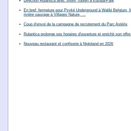
Direction Rulantica avec Snorri Touren à Europa-Park
En bref: fermeture pour Psyké Underground à Walibi Belgium, Mi
rivière sauvage à Villages Nature, …
Coup d’envoi de la campagne de recrutement du Parc Astérix
Rulantica prolonge ses horaires d'ouverture et enrichit son offre 
Nouveau restaurant et confiserie à Nigloland en 2026