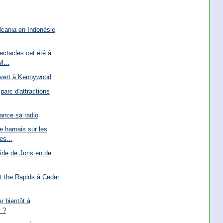
lcania en Indonésie
ctacles cet été à
...
uvert à Kennywood
parc d'attractions
lance sa radio
 harnais sur les
s...
ide de Joris en de
t the Rapids à Cedar
r bientôt à
y ?