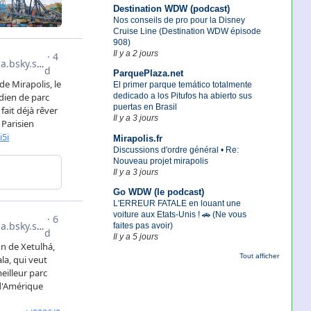
Destination WDW (podcast)
Nos conseils de pro pour la Disney
Cruise Line (Destination WDW épisode
908)
Il y a 2 jours
ParquePlaza.net
El primer parque temático totalmente
dedicado a los Pitufos ha abierto sus
puertas en Brasil
Il y a 3 jours
Mirapolis.fr
Discussions d'ordre général • Re:
Nouveau projet mirapolis
Il y a 3 jours
Go WDW (le podcast)
L'ERREUR FATALE en louant une
voiture aux Etats-Unis ! 🚗 (Ne vous
faites pas avoir)
Il y a 5 jours
Tout afficher