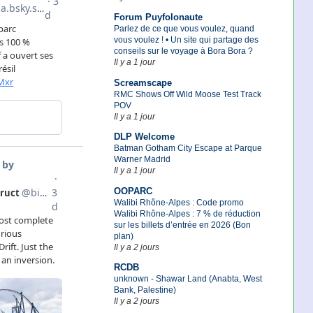
Forum Puyfolonaute
Parlez de ce que vous voulez, quand
vous voulez ! • Un site qui partage des
conseils sur le voyage à Bora Bora ?
Il y a 1 jour
Screamscape
RMC Shows Off Wild Moose Test Track
POV
Il y a 1 jour
DLP Welcome
Batman Gotham City Escape at Parque
Warner Madrid
Il y a 1 jour
OOPARC
Walibi Rhône-Alpes : Code promo
Walibi Rhône-Alpes : 7 % de réduction
sur les billets d’entrée en 2026 (Bon
plan)
Il y a 2 jours
RCDB
unknown - Shawar Land (Anabta, West
Bank, Palestine)
Il y a 2 jours