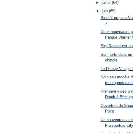
►
juillet
(64)
▼
juin
(65)
Bientôt un parc Vu
?
Deux nouveaux spe
Parque Warner M
Sky Rocket est o
Six morts dans un 
chinois
Le Disney Village 
Nouveau modèle de
montagnes russe
Première vidéo onr
Draak à Efteling
Ouverture de Shoo
Point
Un nouveau coaste
Fraispertuis Cit