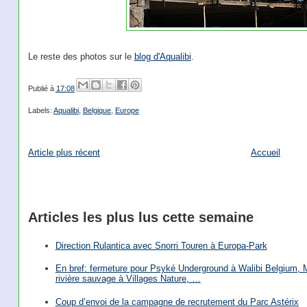
Le reste des photos sur le
blog d'Aqualibi
.
Publié à
17:08
Labels:
Aqualibi
,
Belgique
,
Europe
Article plus récent
Accueil
Articles les plus lus cette semaine
Direction Rulantica avec Snorri Touren à Europa-Park
En bref: fermeture pour Psyké Underground à Walibi Belgium, Mi
rivière sauvage à Villages Nature, …
Coup d’envoi de la campagne de recrutement du Parc Astérix