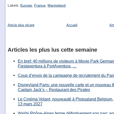
Labels:
Europe
,
France
,
Marineland
Article plus récent
Accueil
Art
Articles les plus lus cette semaine
En bref: 40 millions de visiteurs à Movie Park Germany
Fiestaventura à PortAventura, …
Coup d’envoi de la campagne de recrutement du Parc
Disneyland Paris: une nouvelle carte et un nouveau 
Captain Jack’s – Restaurant des Pirates
Le Cinéma Volant, nouveauté à Plopsaland Belgium, 
13 mars 2027
Walibi Rhône-Alpes ferme définitivement son parc aq