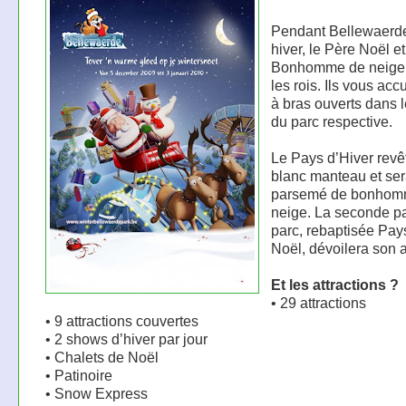
Pendant Bellewaerd
hiver, le Père Noël et
Bonhomme de neige 
les rois. Ils vous acc
à bras ouverts dans l
du parc respective.
Le Pays d’Hiver revê
blanc manteau et se
parsemé de bonhom
neige. La seconde pa
parc, rebaptisée Pay
Noël, dévoilera son 
Et les attractions ?
• 29 attractions
• 9 attractions couvertes
• 2 shows d’hiver par jour
• Chalets de Noël
• Patinoire
• Snow Express