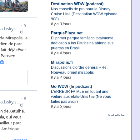
Destination WDW (podcast)
Nos conseils de pro pour la Disney
Cruise Line (Destination WDW épisode
908)
Il y a 3 jours
ParquePlaza.net
El primer parque temático totalmente
dedicado a los Pitufos ha abierto sus
puertas en Brasil
Il y a 4 jours
Mirapolis.fr
Discussions d'ordre général • Re:
Nouveau projet mirapolis
Il y a 4 jours
Go WDW (le podcast)
L'ERREUR FATALE en louant une
voiture aux Etats-Unis ! 🚗 (Ne vous
faites pas avoir)
Il y a 5 jours
Tout afficher