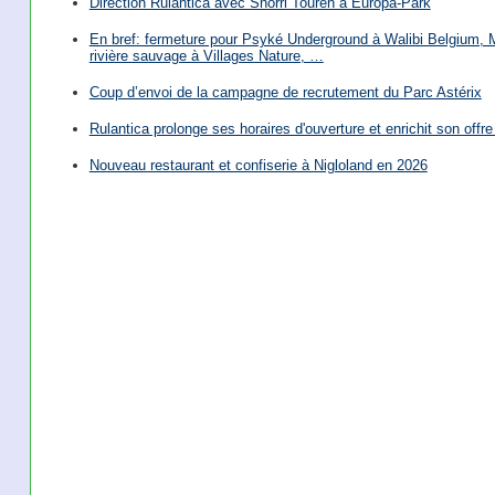
Direction Rulantica avec Snorri Touren à Europa-Park
En bref: fermeture pour Psyké Underground à Walibi Belgium, Mi
rivière sauvage à Villages Nature, …
Coup d’envoi de la campagne de recrutement du Parc Astérix
Rulantica prolonge ses horaires d'ouverture et enrichit son offre 
Nouveau restaurant et confiserie à Nigloland en 2026