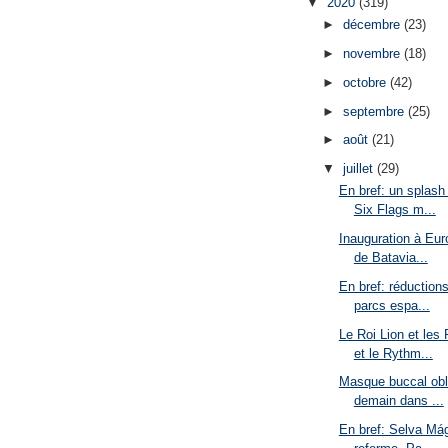
▼
2020
(319)
►
décembre
(23)
►
novembre
(18)
►
octobre
(42)
►
septembre
(25)
►
août
(21)
▼
juillet
(29)
En bref: un splash 
Six Flags m...
Inauguration à Eur
de Batavia...
En bref: réductions
parcs espa...
Le Roi Lion et les
et le Rythm...
Masque buccal obli
demain dans ...
En bref: Selva Mág