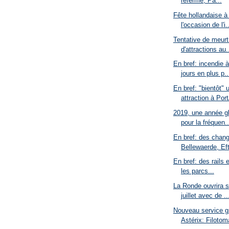
referme, Pa...
Fête hollandaise à
l'occasion de l'i..
Tentative de meurt
d'attractions au.
En bref: incendie 
jours en plus p..
En bref: "bientôt" 
attraction à Port
2019, une année g
pour la fréquen..
En bref: des chan
Bellewaerde, Eft
En bref: des rails 
les parcs...
La Ronde ouvrira s
juillet avec de ..
Nouveau service gr
Astérix: Filotom