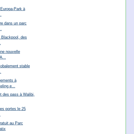
 Europa-Park à
.
re dans un parc
..
à Blackpool, des
.
une nouvelle
A...
lobalement stable
.
gements à
eling e...
et des pass à Walibi,
es portes le 25
.
atuit au Parc
atix