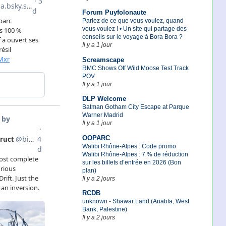
Forum Puyfolonaute
Parlez de ce que vous voulez, quand
vous voulez ! • Un site qui partage des
conseils sur le voyage à Bora Bora ?
Il y a 1 jour
Screamscape
RMC Shows Off Wild Moose Test Track
POV
Il y a 1 jour
DLP Welcome
Batman Gotham City Escape at Parque
Warner Madrid
Il y a 1 jour
OOPARC
Walibi Rhône-Alpes : Code promo
Walibi Rhône-Alpes : 7 % de réduction
sur les billets d’entrée en 2026 (Bon
plan)
Il y a 2 jours
RCDB
unknown - Shawar Land (Anabta, West
Bank, Palestine)
Il y a 2 jours