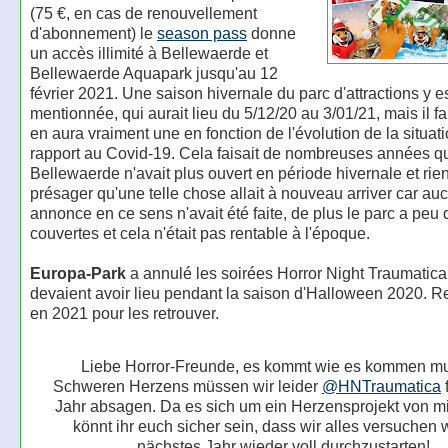
(75 €, en cas de renouvellement
d'abonnement) le
season pass
donne
un accès illimité à Bellewaerde et
Bellewaerde Aquapark jusqu'au 12
février 2021. Une saison hivernale du parc d'attractions y e
mentionnée, qui aurait lieu du 5/12/20 au 3/01/21, mais il faut
en aura vraiment une en fonction de l'évolution de la situat
rapport au Covid-19. Cela faisait de nombreuses années q
Bellewaerde n'avait plus ouvert en période hivernale et rien
présager qu'une telle chose allait à nouveau arriver car au
annonce en ce sens n'avait été faite, de plus le parc a peu d
couvertes et cela n'était pas rentable à l'époque.
Europa-Park
a annulé les soirées Horror Night Traumatica
devaient avoir lieu pendant la saison d'Halloween 2020. 
en 2021 pour les retrouver.
Liebe Horror-Freunde, es kommt wie es kommen mu
Schweren Herzens müssen wir leider
@HNTraumatica
Jahr absagen. Da es sich um ein Herzensprojekt von mi
könnt ihr euch sicher sein, dass wir alles versuchen
nächstes Jahr wieder voll durchzustarten!