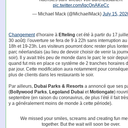
pic.twitter.com/lqcQnAKeCc
— Michael Mack (@MichaelMack)
July 15, 202
Changement
d'horaire à
Efteling
cet été à partir du 17 juill
30 août): l'ouverture se fera de 9 à 22h sans interruption au 
18h et 19-23h. Les visiteurs pourront donc rester plus lont
parc néerlandais (au lieu de devoir choisir de venir la journ
soir). Il y avait très peu de monde dans le parc le soir depuis 
quand fut mis en place ce système de 2 tranches horaires d
par jour. Cette modification aura notamment pour conséquen
plus de clients dans les restaurants le soir.
Par ailleurs,
Dubai Parks & Resorts
a annoncé que ses p
(
Bollywood Parks
,
Legoland Dubai
et
Motiongate
) rouvr
septembre (en raison du coronavirus, de plus l'été il fait très
y a généralement moins de monde à cette période).
We missed your smiles, screams and creating fun m
together. But the wait will soon be over.