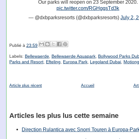
Our parks will reopen on 23 September 2020.
pic.twitter.com/RGHgqsTd3k
— @dxbparksresorts (@dxbparksresorts)
July 2, 
Publié à
23:59
Labels:
Bellewaerde
,
Bellewaerde Aquapark
,
Bollywood Parks Dub
Parks and Resort
,
Efteling
,
Europa Park
,
Legoland Dubai
,
Motiong
Article plus récent
Accueil
Art
Articles les plus lus cette semaine
Direction Rulantica avec Snorri Touren à Europa-Par