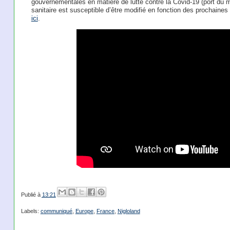
gouvernementales en matière de lutte contre la Covid-19 (port du 
sanitaire est susceptible d’être modifié en fonction des prochaines
ici
.
Publié à
13:21
Labels:
communiqué
,
Europe
,
France
,
Nigloland