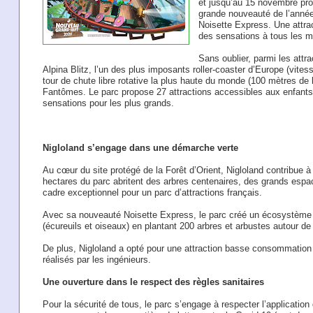
et jusqu’au 15 novembre pro
grande nouveauté de l’année,
Noisette Express. Une attra
des sensations à tous les m
Sans oublier, parmi les attr
Alpina Blitz, l’un des plus imposants roller-coaster d’Europe (vite
tour de chute libre rotative la plus haute du monde (100 mètres de
Fantômes. Le parc propose 27 attractions accessibles aux enfants 
sensations pour les plus grands.
Nigloland s’engage dans une démarche verte
Au cœur du site protégé de la Forêt d’Orient, Nigloland contribue 
hectares du parc abritent des arbres centenaires, des grands espac
cadre exceptionnel pour un parc d’attractions français.
Avec sa nouveauté Noisette Express, le parc créé un écosystème n
(écureuils et oiseaux) en plantant 200 arbres et arbustes autour de l
De plus, Nigloland a opté pour une attraction basse consommation
réalisés par les ingénieurs.
Une ouverture dans le respect des règles sanitaires
Pour la sécurité de tous, le parc s’engage à respecter l’applicati