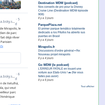
Destination WDW (podcast)
Nos conseils de pro pour la Disney
Cruise Line (Destination WDW épisode
908)
Il y a 3 jours
ParquePlaza.net
El primer parque temático totalmente
dedicado a los Pitufos ha abierto sus
puertas en Brasil
Il y a 4 jours
Mirapolis.fr
Discussions d'ordre général • Re:
Nouveau projet mirapolis
Il y a 4 jours
Go WDW (le podcast)
L'ERREUR FATALE en louant une
voiture aux Etats-Unis ! 🚗 (Ne vous
faites pas avoir)
Il y a 6 jours
Tout afficher