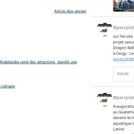
Article plus ancien
rabilandia vend des attractions, bientôt une
culinaire