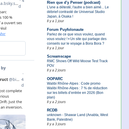
Rien que d'y Penser (podcast)
L'une a détesté, l'autre a bien aimé... Le
débrief contrasté de Universal Studio
Japan, à Osaka !
Il y a 1 jour
Forum Puyfolonaute
Parlez de ce que vous voulez, quand
vous voulez ! • Un site qui partage des
conseils sur le voyage à Bora Bora ?
Il y a 1 jour
Screamscape
RMC Shows Off Wild Moose Test Track
POV
Il y a 2 jours
OOPARC
Walibi Rhône-Alpes : Code promo
Walibi Rhône-Alpes : 7 % de réduction
sur les billets d’entrée en 2026 (Bon
plan)
Il y a 2 jours
RCDB
unknown - Shawar Land (Anabta, West
Bank, Palestine)
Il y a 3 jours