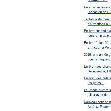
referme, Pa...
Fête hollandaise à
l'occasion de l'i..
Tentative de meurt
d'attractions au.
En bref: incendie 
jours en plus p..
En bref: "bientôt" 
attraction à Port
2019, une année g
pour la fréquen..
En bref: des chan
Bellewaerde, Eft
En bref: des rails 
les parcs...
La Ronde ouvrira s
juillet avec de ..
Nouveau service gr
Astérix: Filotom