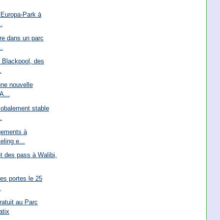
 Europa-Park à
.
re dans un parc
..
à Blackpool, des
.
une nouvelle
A...
lobalement stable
.
gements à
eling e...
et des pass à Walibi,
es portes le 25
.
atuit au Parc
atix