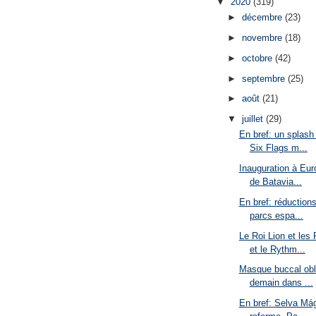
▼
2020
(319)
►
décembre
(23)
►
novembre
(18)
►
octobre
(42)
►
septembre
(25)
►
août
(21)
▼
juillet
(29)
En bref: un splash 
Six Flags m...
Inauguration à Eur
de Batavia...
En bref: réductions
parcs espa...
Le Roi Lion et les
et le Rythm...
Masque buccal obli
demain dans ...
En bref: Selva Mág